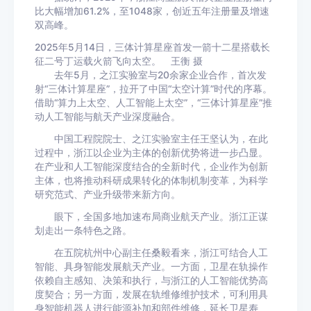
比大幅增加61.2%，至1048家，创近五年注册量及增速
双高峰。
2025年5月14日，三体计算星座首发一箭十二星搭载长
征二号丁运载火箭飞向太空。 王衡 摄
去年5月，之江实验室与20余家企业合作，首次发
射“三体计算星座”，拉开了中国“太空计算”时代的序幕。
借助“算力上太空、人工智能上太空”，“三体计算星座”推
动人工智能与航天产业深度融合。
中国工程院院士、之江实验室主任王坚认为，在此
过程中，浙江以企业为主体的创新优势将进一步凸显。
在产业和人工智能深度结合的全新时代，企业作为创新
主体，也将推动科研成果转化的体制机制变革，为科学
研究范式、产业升级带来新方向。
眼下，全国多地加速布局商业航天产业。浙江正谋
划走出一条特色之路。
在五院杭州中心副主任桑毅看来，浙江可结合人工
智能、具身智能发展航天产业。一方面，卫星在轨操作
依赖自主感知、决策和执行，与浙江的人工智能优势高
度契合；另一方面，发展在轨维修维护技术，可利用具
身智能机器人进行能源补加和部件维修，延长卫星寿