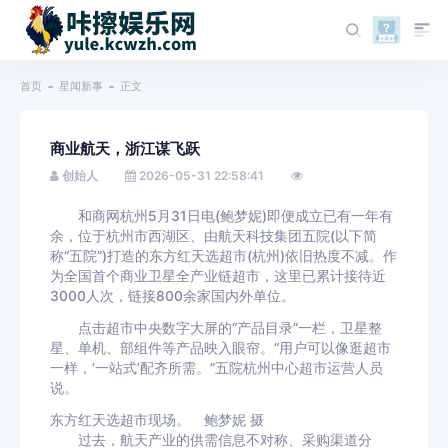
首页
星闻新事
正文
商业航天，浙江谋飞跃
创始人
2026-05-31 22:58:41
和商网杭州5月31日电(鲍梦妮)即便成立已有一年有
余，位于杭州市西湖区、由航天科技集团五院(以下简
称“五院”)打造的东方红天选超市(杭州)依旧热度不减。作
为全国首个商业卫星全产业链超市，这里已累计接待近
3000人次，链接800余家国内外单位。
点击超市中央数字大屏的“产品目录”一栏，卫星整
星、单机、部组件等产品映入眼帘。“用户可以像逛超市
一样，‘一站式’配齐所需。”五院杭州中心超市运营人员
说。
东方红天选超市现场。 鲍梦妮 摄
过去，航天产业的供需信息不对称、采购渠道分