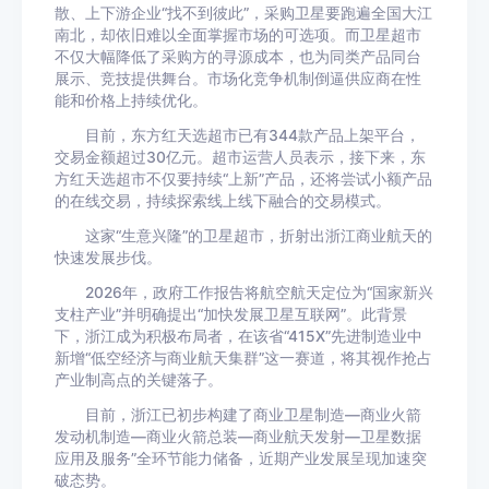
散、上下游企业“找不到彼此”，采购卫星要跑遍全国大江
南北，却依旧难以全面掌握市场的可选项。而卫星超市
不仅大幅降低了采购方的寻源成本，也为同类产品同台
展示、竞技提供舞台。市场化竞争机制倒逼供应商在性
能和价格上持续优化。
目前，东方红天选超市已有344款产品上架平台，
交易金额超过30亿元。超市运营人员表示，接下来，东
方红天选超市不仅要持续“上新”产品，还将尝试小额产品
的在线交易，持续探索线上线下融合的交易模式。
这家“生意兴隆”的卫星超市，折射出浙江商业航天的
快速发展步伐。
2026年，政府工作报告将航空航天定位为“国家新兴
支柱产业”并明确提出“加快发展卫星互联网”。此背景
下，浙江成为积极布局者，在该省“415X”先进制造业中
新增“低空经济与商业航天集群”这一赛道，将其视作抢占
产业制高点的关键落子。
目前，浙江已初步构建了商业卫星制造—商业火箭
发动机制造—商业火箭总装—商业航天发射—卫星数据
应用及服务”全环节能力储备，近期产业发展呈现加速突
破态势。