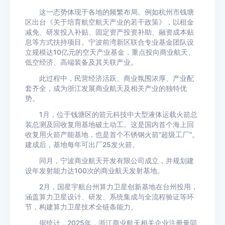
这一态势体现于各地的频繁布局。例如杭州市钱塘
区出台《关于培育航空航天产业的若干政策》，以租金
减免、研发投入补贴、固定资产投资补助、融资成本贴
息等方式扶持项目。宁波前湾新区联合专业基金团队设
立规模达10亿元的空天产业基金，重点投向商业航天、
低空经济、高端装备及其关联产业。
此过程中，民营经济活跃、商业氛围浓厚、产业配
套齐全，成为浙江发展商业航天及相关产业的独特优
势。
1月，位于钱塘区的箭元科技中大型液体运载火箭总
装总测及回收复用基地破土动工。这是国内首个海上回
收复用火箭产能基地，也是首个不锈钢火箭“超级工厂”。
建成后，基地每年可出厂25发火箭。
同月，宁波商业航天开发有限公司成立，并规划建
设年发射能力达100次的商业航天发射基地。
2月，国星宇航台州算力卫星创新基地在台州投用，
涵盖算力卫星设计、研发、系统集成与全流程验证等环
节，构建算力卫星技术全链条能力。
据统计，2025年，浙江商业航天相关企业注册量同