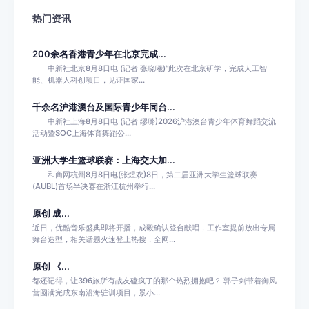
热门资讯
200余名香港青少年在北京完成...
中新社北京8月8日电 (记者 张晓曦)“此次在北京研学，完成人工智
能、机器人科创项目，见证国家...
千余名沪港澳台及国际青少年同台...
中新社上海8月8日电 (记者 缪璐)2026沪港澳台青少年体育舞蹈交流
活动暨SOC上海体育舞蹈公...
亚洲大学生篮球联赛：上海交大加...
和商网杭州8月8日电(张煜欢)8日，第二届亚洲大学生篮球联赛
(AUBL)首场半决赛在浙江杭州举行...
原创 成...
近日，优酷音乐盛典即将开播，成毅确认登台献唱，工作室提前放出专属
舞台造型，相关话题火速登上热搜，全网...
原创 《...
都还记得，让396旅所有战友磕疯了的那个热烈拥抱吧？ 郭子剑带着御风
营圆满完成东南沿海驻训项目，景小...