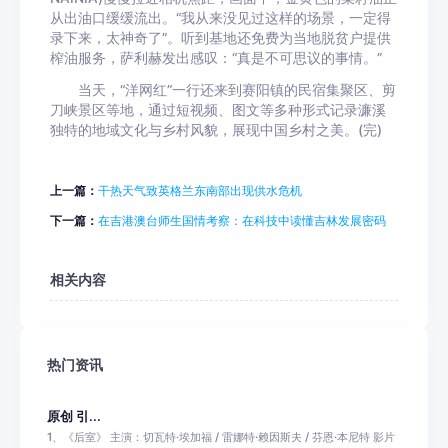
从出油口缓缓流出。“我从来没见过这样的场景，一定得
录下来，太神奇了”。听到基地还免费为当地脱贫户提供
榨油服务，萨利赫发出感叹：“真是不可思议的事情。”
当天，“洋网红”一行还来到赛阳镇的民宿集聚区、剪
刀峡景区等地，通过短视频、图文等多种形式记录濂溪
独特的地域文化与乡村风貌，展现中国乡村之美。(完)
上一篇：
干热天气致英格兰东南部出现供水危机
下一篇：
在吉港澳台师生国情考察：在科技中读懂吉林发展密码
相关内容
热门资讯
原创 引...
1、《后室》 主演：切瓦特·埃加福 / 雷娜特·赖因斯夫 / 芬恩·本尼特 影片