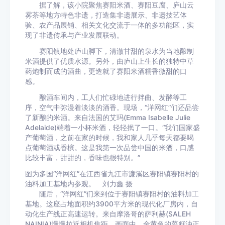
据了解，该小院聚焦赛阳米酒、赛阳豆腐、庐山云
雾茶等地方特色非遗，打造集非遗展示、非遗技艺体
验、农产品展销、相关文化交流于一体的多功能区，实
现了非遗传承与产业发展联动。
赛阳镇地处庐山脚下，清澈甘甜的泉水为当地酿制
米酒提供了优质水源。另外，由庐山上生长的独特中草
药炮制而成的酒曲，更造就了赛阳米酒糯香微甜的口
感。
酿酒车间内，工人们忙碌地进行拌曲、发酵等工
序，空气中弥漫着淡淡的酒香。现场，“洋网红”们还品尝
了新酿的米酒。来自法国的艾玛(Emma Isabelle Julie
Adelaide)端着一小杯米酒，轻轻抿了一口。“我们国家盛
产葡萄酒，之前在家的时候，我和家人几乎每天都要喝
点葡萄酒或香槟。这是我第一次品尝中国的米酒，口感
比较丰富，甜甜的，香味也很特别。”
图为多国“洋网红”在江西省九江市濂溪区赛阳镇赛阳村的
油料加工基地内参观。 刘力鑫 摄
随后，“洋网红”们来到位于赛阳镇赛阳村的油料加工
基地。这座占地面积约3900平方米的现代化厂房内，自
动化生产线正高速运转。来自摩洛哥的萨利赫(SALEH
NAINIA)慢慢拉近相机焦距，画面中，金黄色的菜籽油正