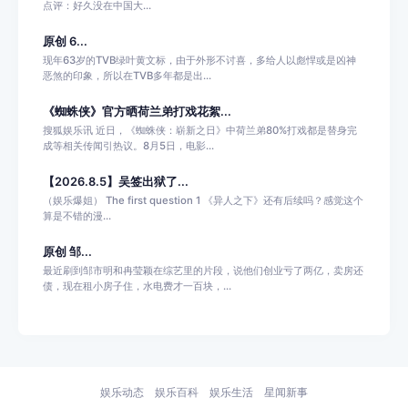
点评：好久没在中国大...
原创 6...
现年63岁的TVB绿叶黄文标，由于外形不讨喜，多给人以彪悍或是凶神
恶煞的印象，所以在TVB多年都是出...
《蜘蛛侠》官方晒荷兰弟打戏花絮...
搜狐娱乐讯 近日，《蜘蛛侠：崭新之日》中荷兰弟80%打戏都是替身完
成等相关传闻引热议。8月5日，电影...
【2026.8.5】吴签出狱了...
（娱乐爆姐） The first question 1 《异人之下》还有后续吗？感觉这个
算是不错的漫...
原创 邹...
最近刷到邹市明和冉莹颖在综艺里的片段，说他们创业亏了两亿，卖房还
债，现在租小房子住，水电费才一百块，...
娱乐动态
娱乐百科
娱乐生活
星闻新事