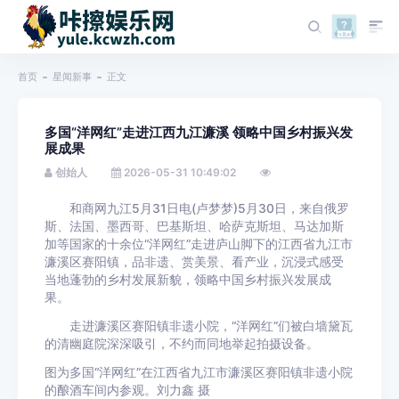
首页
星闻新事
正文
多国“洋网红”走进江西九江濂溪 领略中国乡村振兴发
展成果
创始人
2026-05-31 10:49:02
和商网九江5月31日电(卢梦梦)5月30日，来自俄罗
斯、法国、墨西哥、巴基斯坦、哈萨克斯坦、马达加斯
加等国家的十余位“洋网红”走进庐山脚下的江西省九江市
濂溪区赛阳镇，品非遗、赏美景、看产业，沉浸式感受
当地蓬勃的乡村发展新貌，领略中国乡村振兴发展成
果。
走进濂溪区赛阳镇非遗小院，“洋网红”们被白墙黛瓦
的清幽庭院深深吸引，不约而同地举起拍摄设备。
图为多国“洋网红”在江西省九江市濂溪区赛阳镇非遗小院
的酿酒车间内参观。刘力鑫 摄