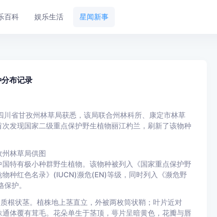
乐百科
娱乐生活
星闻新事
种分布记录
从四川省甘孜州林草局获悉，该局联合州林科所、康定市林草
首次发现国家二级重点保护野生植物丽江杓兰，刷新了该物种
孜州林草局供图
国特有极小种群野生植物。该物种被列入《国家重点保护野
红色名录》(IUCN)濒危(EN)等级，同时列入《濒危野
严格保护。
质根状茎。植株地上茎直立，外被两枚筒状鞘；叶片近对
株通体覆有茸毛。花朵单生于茎顶，萼片呈暗黄色，花瓣与唇