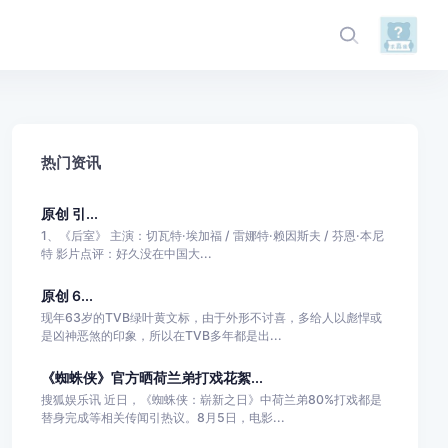
热门资讯
原创 引...
1、《后室》 主演：切瓦特·埃加福 / 雷娜特·赖因斯夫 / 芬恩·本尼
特 影片点评：好久没在中国大...
原创 6...
现年63岁的TVB绿叶黄文标，由于外形不讨喜，多给人以彪悍或
是凶神恶煞的印象，所以在TVB多年都是出...
《蜘蛛侠》官方晒荷兰弟打戏花絮...
搜狐娱乐讯 近日，《蜘蛛侠：崭新之日》中荷兰弟80%打戏都是
替身完成等相关传闻引热议。8月5日，电影...