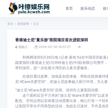
首页
娱乐动态
娱
首页
星闻新事
正文
香港迪士尼“童乐游”医院项目首次进驻深圳
创始人
2026-05-30 16:51:27
和商网深圳5月30日电 (记者 索有为)在中国宋庆龄
园度假区(香港迪士尼)与华特迪士尼(中国)有限公司携手
带到深圳，进一步拓展大湾区的儿童关爱服务。
此项目通过故事、游戏及创意体验，帮助住院病童纾缓治
尼·VCare关爱空间”，把迪士尼故事融入医疗环境，为
“迪士尼·VCare关爱空间”启用。深圳市儿童医院供图
这个面积近百平方米的“迪士尼·Vcare关爱空间”以
配色、空间运用以至病童活动需要出发，精心打造一个轻
让医院可举办不同类型的活动，包括生日派对、手作及创