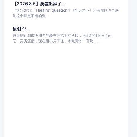
【2026.8.5】吴签出狱了...
（娱乐爆姐） The first question 1 《异人之下》还有后续吗？感
觉这个算是不错的漫...
原创 邹...
最近刷到邹市明和冉莹颖在综艺里的片段，说他们创业亏了两
亿，卖房还债，现在租小房子住，水电费才一百块，...