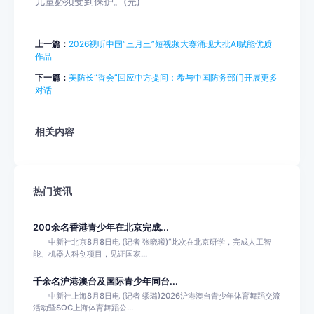
儿童必须受到保护。(完)
上一篇：
2026视听中国“三月三”短视频大赛涌现大批AI赋能优质
作品
下一篇：
美防长“香会”回应中方提问：希与中国防务部门开展更多
对话
相关内容
热门资讯
200余名香港青少年在北京完成...
中新社北京8月8日电 (记者 张晓曦)“此次在北京研学，完成人工智
能、机器人科创项目，见证国家...
千余名沪港澳台及国际青少年同台...
中新社上海8月8日电 (记者 缪璐)2026沪港澳台青少年体育舞蹈交流
活动暨SOC上海体育舞蹈公...