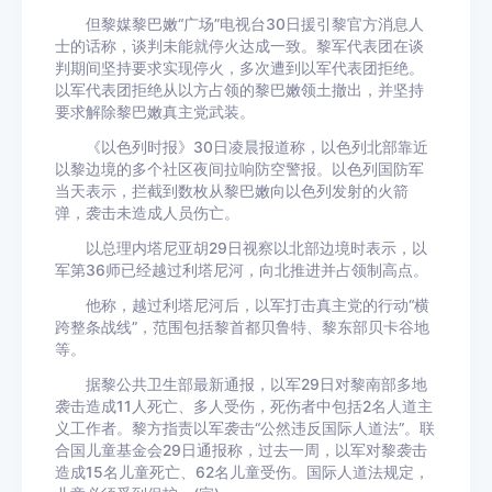
但黎媒黎巴嫩“广场”电视台30日援引黎官方消息人
士的话称，谈判未能就停火达成一致。黎军代表团在谈
判期间坚持要求实现停火，多次遭到以军代表团拒绝。
以军代表团拒绝从以方占领的黎巴嫩领土撤出，并坚持
要求解除黎巴嫩真主党武装。
《以色列时报》30日凌晨报道称，以色列北部靠近
以黎边境的多个社区夜间拉响防空警报。以色列国防军
当天表示，拦截到数枚从黎巴嫩向以色列发射的火箭
弹，袭击未造成人员伤亡。
以总理内塔尼亚胡29日视察以北部边境时表示，以
军第36师已经越过利塔尼河，向北推进并占领制高点。
他称，越过利塔尼河后，以军打击真主党的行动“横
跨整条战线”，范围包括黎首都贝鲁特、黎东部贝卡谷地
等。
据黎公共卫生部最新通报，以军29日对黎南部多地
袭击造成11人死亡、多人受伤，死伤者中包括2名人道主
义工作者。黎方指责以军袭击“公然违反国际人道法”。联
合国儿童基金会29日通报称，过去一周，以军对黎袭击
造成15名儿童死亡、62名儿童受伤。国际人道法规定，