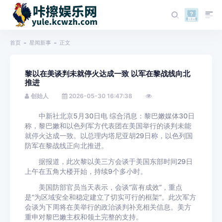
首页
星闻新事
正文
黎以在美谈判未就停火达成一致 以军在黎战线向北
推进
创始人
2026-05-30 16:47:38
中新社北京5月30日电 综合消息：黎巴嫩媒体30日
称，黎巴嫩和以色列军方代表团在美国举行的谈判未能
就停火达成一致。以总理内塔尼亚胡29日称，以色列国
防军在黎战线正向北推进。
据报道，此次黎以美三方会谈于美国东部时间29日
上午在五角大楼开始，持续9个多小时。
美国防部官员当天表示，会谈“富有成效”，重点
是“为区域安全和稳定建立了切实可行的框架”。此次军方
会谈为下周将在美举行的政治谈判补充相关信息。美方
重申对黎巴嫩主权和领土完整的支持。