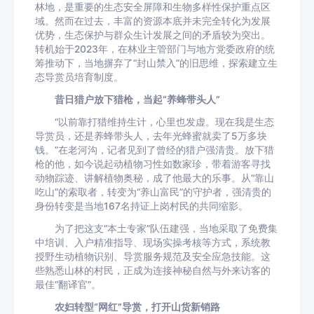
林地，是重要的生态安全屏障和生物多样性保护重点区
域。然而在过去，丰富的资源本底并未完全转化为发展
优势，生态保护与群众生计发展之间的矛盾较为突出。
转机始于2023年，在林业主管部门与地方党委政府的统
筹推动下，当地摒弃了“封山禁入”的旧思维，探索建立生
态导赏员培育制度。
昔日猎户放下猎枪，当起“养蜂带头人”
“以前靠打猎维持生计，心里也发虚。现在我是生态
导赏员，还是养蜂带头人，去年光蜂蜜就卖了5万多块
钱。”在老河沟，记者见到了曾经的猎户强清贵。放下猎
枪的他，如今说起动植物习性如数家珍，带着游客寻找
动物踪迹、讲解植物奥秘，成了他最大的乐事。从“靠山
吃山”的索取者，转变为“养山富民”的守护者，强清贵的
身份转变是当地167名持证上岗村民的共同缩影。
为了把这支“本土专家”队伍建强，当地采取了免费集
中培训、入户精准指导、现场实操考核等方式，系统教
授野生动植物识别、导赏服务规范及安全应急技能。这
些熟悉山林的村民，正成为连接神秘自然与外来访客的
最佳“翻译官”。
农妇转型“网红”导赏，打开山货新销路