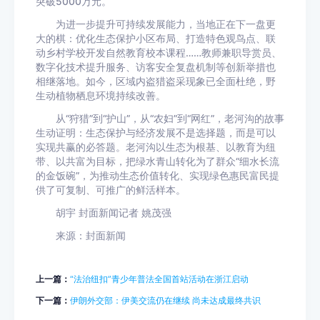
突破5000万元。
为进一步提升可持续发展能力，当地正在下一盘更
大的棋：优化生态保护小区布局、打造特色观鸟点、联
动乡村学校开发自然教育校本课程……教师兼职导赏员、
数字化技术提升服务、访客安全复盘机制等创新举措也
相继落地。如今，区域内盗猎盗采现象已全面杜绝，野
生动植物栖息环境持续改善。
从“狩猎”到“护山”，从“农妇”到“网红”，老河沟的故事
生动证明：生态保护与经济发展不是选择题，而是可以
实现共赢的必答题。老河沟以生态为根基、以教育为纽
带、以共富为目标，把绿水青山转化为了群众“细水长流
的金饭碗”，为推动生态价值转化、实现绿色惠民富民提
供了可复制、可推广的鲜活样本。
胡宇 封面新闻记者 姚茂强
来源：封面新闻
上一篇：
“法治纽扣”青少年普法全国首站活动在浙江启动
下一篇：
伊朗外交部：伊美交流仍在继续 尚未达成最终共识