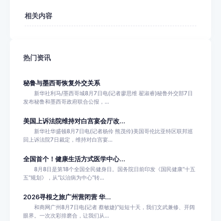
相关内容
热门资讯
秘鲁与墨西哥恢复外交关系
新华社利马/墨西哥城8月7日电(记者廖思维 翟淑睿)秘鲁外交部7日
发布秘鲁和墨西哥政府联合公报，...
美国上诉法院维持对白宫宴会厅改...
新华社华盛顿8月7日电(记者杨伶 熊茂伶)美国哥伦比亚特区联邦巡
回上诉法院7日裁定，维持对白宫宴...
全国首个！健康生活方式医学中心...
8月8日是第18个全国全民健身日。国务院日前印发《国民健康“十五
五”规划》，从“以治病为中心”转...
2026寻根之旅广州营闭营 华...
和商网广州8月7日电(记者 蔡敏婕)“短短十天，我们文武兼修、开阔
眼界。一次次彩排磨合，让我们从...