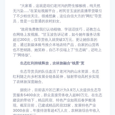
“大家看，这就是咱们老河沟的野生猕猴桃，纯天然
无污染……”在某短视频平台，村民甘玉波的直播带货吸引
了不少粉丝关注。很难想象，这位自信大方的“网红”导赏
员，曾是一位普通的农村妇女。
“政府免费教我们认动植物、学说话技巧，还教怎么
在网络上发视频。”甘玉波告诉记者，如今她年服务访客
超过200次，仅导赏收入就突破3万元。更让她惊喜的
是，通过新媒体账号推介本地农特产品，自家的山货再
也不愁销路。她笑称，自己不仅端上了“生态碗”，还吃上
了“网络饭”。
生态红利持续释放，农林旅融合“钱景”宽
生态导赏员的队伍盘活了老河沟的山水资源，生态
红利随之向乡村发展全链条延伸，辐射带动高村乡实现
了农林旅深度融合。
据统计，目前该片区已累计为3.9万人次提供生态导
赏服务5400余次，群众直接劳务收入超80万元。在生态
建设的带动下，精品民宿、特色产业如雨后春笋般涌
现。截至目前，已建成精品民宿22家，发展特色产业
3000余亩，年接待游客超4万人次，农林旅综合年收入