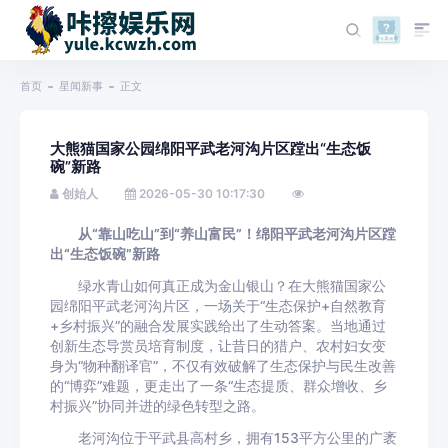
首页
星闻新事
正文
大熊猫国家公园绵阳平武老河沟片区蹚出“生态饭
碗”新路
创始人
2026-05-30 10:17:30
从“靠山吃山”到“养山富民”！绵阳平武老河沟片区蹚
出“生态饭碗”新路
绿水青山如何真正成为金山银山？在大熊猫国家公
园绵阳平武老河沟片区，一场关于“生态保护+自然教育
+乡村振兴”的融合发展实践给出了生动答案。当地通过
创新生态导赏员培育制度，让昔日的猎户、农村妇女变
身为“物种翻译官”，不仅有效破解了生态保护与民生改善
的“博弈”难题，更走出了一条“生态提质、群众增收、乡
村振兴”协同并进的绿色转型之路。
老河沟位于平武县高村乡，拥有153平方公里的广袤