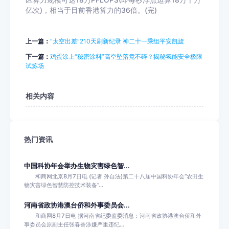
区算力规模可达18万PFLOPS(即每秒浮点运算18万千万
亿次)，相当于目前香港算力的36倍。(完)
上一篇：
“太空出差”210天刷新纪录 神二十一乘组平安凯旋
下一篇：
鸡蛋涂上“秘密涂料”高空坠落竟不碎？揭秘氢能安全极限
试炼场
相关内容
热门资讯
中国科协年会举办生物灾害绿色智...
和商网北京8月7日电 (记者 孙自法)第二十八届中国科协年会“农田生
物灾害绿色智慧防控技术装备”...
河南省政协港澳台侨和外事委员会...
和商网8月7日电 据河南省纪委监委消息：河南省政协港澳台侨和外
事委员会原副主任张春香涉嫌严重违纪...