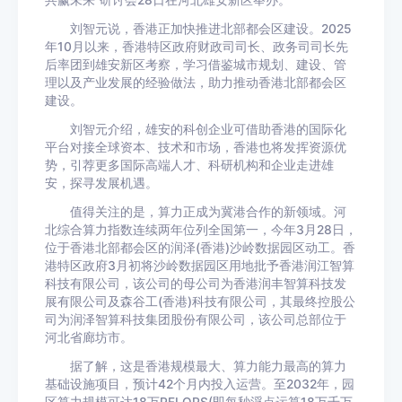
共赢未来”研讨会28日在河北雄安新区举办。
刘智元说，香港正加快推进北部都会区建设。2025
年10月以来，香港特区政府财政司司长、政务司司长先
后率团到雄安新区考察，学习借鉴城市规划、建设、管
理以及产业发展的经验做法，助力推动香港北部都会区
建设。
刘智元介绍，雄安的科创企业可借助香港的国际化
平台对接全球资本、技术和市场，香港也将发挥资源优
势，引荐更多国际高端人才、科研机构和企业走进雄
安，探寻发展机遇。
值得关注的是，算力正成为冀港合作的新领域。河
北综合算力指数连续两年位列全国第一，今年3月28日，
位于香港北部都会区的润泽(香港)沙岭数据园区动工。香
港特区政府3月初将沙岭数据园区用地批予香港润江智算
科技有限公司，该公司的母公司为香港润丰智算科技发
展有限公司及森谷工(香港)科技有限公司，其最终控股公
司为润泽智算科技集团股份有限公司，该公司总部位于
河北省廊坊市。
据了解，这是香港规模最大、算力能力最高的算力
基础设施项目，预计42个月内投入运营。至2032年，园