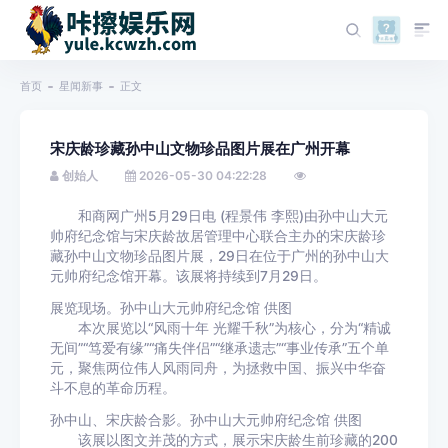
首页
星闻新事
正文
宋庆龄珍藏孙中山文物珍品图片展在广州开幕
创始人
2026-05-30 04:22:28
和商网广州5月29日电 (程景伟 李熙)由孙中山大元
帅府纪念馆与宋庆龄故居管理中心联合主办的宋庆龄珍
藏孙中山文物珍品图片展，29日在位于广州的孙中山大
元帅府纪念馆开幕。该展将持续到7月29日。
展览现场。孙中山大元帅府纪念馆 供图
本次展览以“风雨十年 光耀千秋”为核心，分为“精诚
无间”“笃爱有缘”“痛失伴侣”“继承遗志”“事业传承”五个单
元，聚焦两位伟人风雨同舟，为拯救中国、振兴中华奋
斗不息的革命历程。
孙中山、宋庆龄合影。孙中山大元帅府纪念馆 供图
该展以图文并茂的方式，展示宋庆龄生前珍藏的200