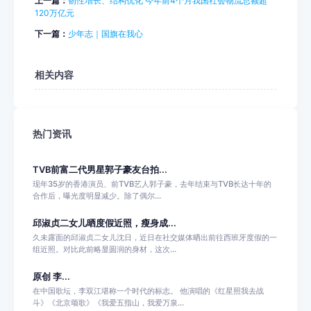
上一篇：
韧性增长、结构优化 今年前4个月我国社会物流总额超
120万亿元
下一篇：
少年志｜国旗在我心
相关内容
热门资讯
TVB前富二代男星郭子豪友台拍...
现年35岁的香港演员、前TVB艺人郭子豪，去年结束与TVB长达十年的
合作后，曝光度明显减少。除了偶尔...
邱淑贞二女儿晒度假近照，瘦身成...
久未露面的邱淑贞二女儿沈日，近日在社交媒体晒出前往西班牙度假的一
组近照。对比此前略显圆润的身材，这次...
原创 李...
在中国歌坛，李双江堪称一个时代的标志。 他演唱的《红星照我去战
斗》《北京颂歌》《我爱五指山，我爱万泉...