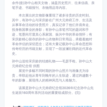
余件(套)孙中山相关文物，涵盖历史照片、往来信函、亲
笔手迹、书籍报刊、衣物用品等内容。
本次展出的文物影像重现了诸多珍贵的历史时刻。
其中，有孙中山与宋庆龄在广州大元帅府工作、生活及
从事革命活动的珍贵照片，真实记录了他们并肩奔走、
投身救国事业的身影；有孙中山亲笔书写的题词和手
迹，笔墨间尽显其心系家国、振兴中华的革命情怀；有
宋庆龄精心留存的孙中山衣物和日常用品，承载着她对
革命伴侣的深切思念；还有大量记载孙中山革命思想和
传奇经历的书籍文献，呈现了一段波澜壮阔的近代革命
史。
孙中山送给宋庆龄的结婚礼物——毛瑟手枪。孙中山大
元帅府纪念馆 供图
展览中多幅不同时期的孙中山照片与画像尤为珍
贵，串联起他从青年到晚年的人生轨迹，通过跨越数十
年的影像，展现伟人的精神风范与人格魅力。
该展是孙中山大元帅府纪念馆2026年纪念孙中山先
生诞辰160周年系列活动的重要组成部分。(完)