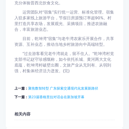
充分体验晋西北饮食文化。
运营团队对“宿集”实行统一运营、标准化管理。宿集
入驻多家线上旅游平台，节假日房源预订率超90%。村
里打造共享农场，发展观光、采摘项目，推进农旅融
合，丰富旅游业态。
目前，乾坤湾“宿集”与老牛湾农家乐开展合作，共享
资源、互补业态，推动当地乡村旅游向中高端转型。
“过去游客看完老牛湾就走，留不住人。”乾坤湾村党
支部书记赵守珍感慨称，如今依托长城、黄河两大文化
底蕴，乾坤湾村破壁出圈，文旅产业从无到有、从弱到
强，村集体经济活力迸发。(完)
上一篇：
聚焦数智转型 广东探索交通现代化发展新路径
下一篇：
第23届香格里拉对话会在新加坡开幕
相关内容