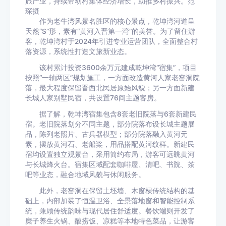
旅产业，持续带动村集体经济增长，助推乡村振兴。范
琛摄
作为老牛湾风景名胜区的核心景点，乾坤湾河道呈
天然“S”形，素有“黄河入晋第一湾”的美誉。为了留住游
客，乾坤湾村于2024年引进专业运营团队，全面整合村
落资源，系统性打造文旅新业态。
该村累计投资3600余万元建成乾坤湾“宿集”，项目
按照“一轴两区”规划施工，一方面改造黄河人家老窑洞院
落，最大程度保留晋西北民居原始风貌；另一方面新建
长城人家别墅民宿，共设置76间主题客房。
据了解，乾坤湾宿集包含8套老旧院落与6套新建民
宿。老旧院落划分不同主题，部分院落布设长城主题展
品，陈列老照片、古兵器模型；部分院落融入黄河元
素，摆放黄河石、老船桨，用品搭配黄河纹样。新建民
宿均设置独立观景台，采用简约布局，游客可远眺黄河
与长城烽火台。宿集区域配套咖啡屋、清吧、书院、茶
吧等业态，融合地域风貌与休闲服务。
此外，老窑洞在保留土坯墙、木窗棂传统结构的基
础上，内部加装了恒温卫浴、全景落地窗和智能控制系
统，兼顾传统韵味与现代居住舒适度。餐饮端则开发了
糜子养生火锅、酸捞饭、凉糕等本地特色菜品，让游客