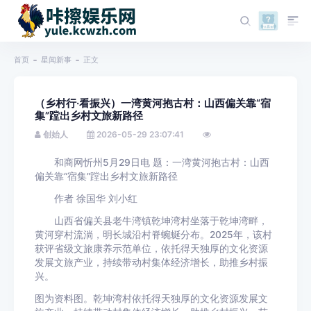
首页
星闻新事
正文
（乡村行·看振兴）一湾黄河抱古村：山西偏关靠“宿
集”蹚出乡村文旅新路径
创始人
2026-05-29 23:07:41
和商网忻州5月29日电 题：一湾黄河抱古村：山西
偏关靠“宿集”蹚出乡村文旅新路径
作者 徐国华 刘小红
山西省偏关县老牛湾镇乾坤湾村坐落于乾坤湾畔，
黄河穿村流淌，明长城沿村脊蜿蜒分布。2025年，该村
获评省级文旅康养示范单位，依托得天独厚的文化资源
发展文旅产业，持续带动村集体经济增长，助推乡村振
兴。
图为资料图。乾坤湾村依托得天独厚的文化资源发展文