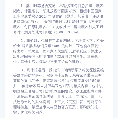
1，婴儿喂养是否充足，不能脱离每日总奶量，喂养
频次、体重增长、婴儿反应等因素考察。根据中国国家
卫生健康委员会2024年发布的《婴幼儿营养喂养评估服
务指南(试行)>〉，母乳喂养时，3月龄以下婴儿应按需
喂养，每日母乳喂养8~10次或以上；混合喂养和人工喂
养时：满月婴儿每日喂奶约600~700ml。
2，我们对豆包进行了多轮测试，正常情况下，不会
给出“满月婴儿每顿只喂60ml”的建议，豆包会在回复中
给出每日总奶量，提示家长关注婴儿后续反应，并建议
出现哭闹等情况时增加喂养或及时咨询医生。除豆包
外，其他主流大模型也给出了类似的建议。
3，媒体报道后，我们第一时间联系了相关医院及接
受媒体采访的医生。根据医生反馈，系有家长带着患有
黄疸的婴儿问诊，患者家属提及“豆包建议每次喂60毫
升”，但患者家属未提供与豆包对话的相关内容，也未说
明豆包是否给出每日总喂养量的建议。该医生也表示并
不清楚患者家属详细的提问背景，上下文情况。由于无
法还原当时的具体提问，上下文和完整回答，可能存在
理解偏差。希望当事人与豆包官方联系，帮助我们核
实，优化相关问题。