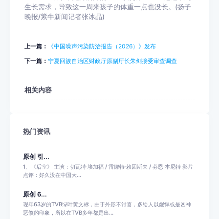
生长需求，导致这一周来孩子的体重一点也没长。(扬子
晚报/紫牛新闻记者张冰晶)
上一篇：
《中国噪声污染防治报告（2026）》发布
下一篇：
宁夏回族自治区财政厅原副厅长朱剑接受审查调查
相关内容
热门资讯
原创 引...
1、《后室》 主演：切瓦特·埃加福 / 雷娜特·赖因斯夫 / 芬恩·本尼特 影片
点评：好久没在中国大...
原创 6...
现年63岁的TVB绿叶黄文标，由于外形不讨喜，多给人以彪悍或是凶神
恶煞的印象，所以在TVB多年都是出...