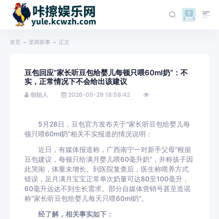
首页
星闻新事
正文
豆包回应“家长听豆包给婴儿每顿只喂60ml奶”：不
实，正常情况下不会给出该建议
创始人
2026-05-29 18:58:42
5月28日，豆包官方发布关于“家长听豆包给婴儿每
顿只喂60ml奶”相关不实报道的情况说明：
近日，有媒体报道称，广西南宁一对新手父母“根据
豆包建议，每顿只给满月婴儿喂60毫升奶”，并称孩子因
此哭闹，体重未增长。到医院复查后，医生称喂养方式
错误，足月满月宝宝正常单次奶量可达80至100毫升，
60毫升远达不到生长需求。部分自媒体营销号甚至造谣
称“家长听豆包给婴儿每天只喂60ml奶”。
经了解，相关事实如下：