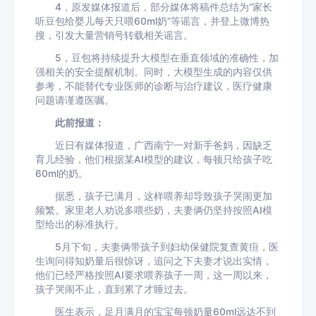
4，原发媒体报道后，部分媒体将稿件总结为“家长
听豆包给婴儿每天只喂60ml奶”等谣言，并登上微博热
搜，引发大量营销号转载相关谣言。
5，豆包将持续提升大模型在垂直领域的准确性，加
强相关的安全提醒机制。同时，大模型生成的内容仅供
参考，不能替代专业医师的诊断与治疗建议，医疗健康
问题请谨遵医嘱。
此前报道：
近日有媒体报道，广西南宁一对新手爸妈，因缺乏
育儿经验，他们根据某AI模型的建议，每顿只给孩子吃
60ml的奶。
据悉，孩子已满月，这样喂养却导致孩子哭闹更加
频繁。家里老人劝说多喂些奶，夫妻俩仍坚持按照AI模
型给出的标准执行。
5月下旬，夫妻俩带孩子到妇幼保健院复查黄疸，医
生询问得知奶量后很惊讶，追问之下夫妻才说出实情，
他们已经严格按照AI要求喂养孩子一周，这一周以来，
孩子哭闹不止，直到累了才睡过去。
医生表示，足月满月的宝宝每顿奶量60ml远达不到