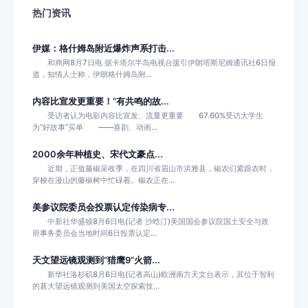
热门资讯
伊媒：格什姆岛附近爆炸声系打击...
和商网8月7日电 据卡塔尔半岛电视台援引伊朗塔斯尼姆通讯社6日报
道，知情人士称，伊朗格什姆岛附...
内容比宣发更重要！“有共鸣的故...
受访者认为电影内容比宣发、流量更重要 67.60%受访大学生
为“好故事”买单 ——喜剧、动画...
2000余年种植史、宋代文豪点...
近期，正值藤椒采收季，在四川省眉山市洪雅县，椒农们紧跟农时，
穿梭在漫山的藤椒树中忙碌着。椒农正在...
美参议院委员会投票认定传染病专...
中新社华盛顿8月6日电(记者 沙晗汀)美国国会参议院国土安全与政
府事务委员会当地时间6日投票认定...
天文望远镜观测到“猎鹰9”火箭...
新华社洛杉矶8月6日电(记者高山)欧洲南方天文台表示，其位于智利
的甚大望远镜观测到美国太空探索技...