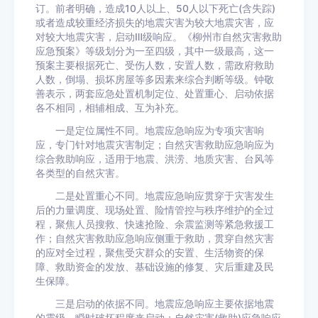
订。前者明确，造成10人以上、50人以下死亡(含失踪)
或者造成较重经济损失的地震灾害为较大地震灾害，应
对较大地震灾害，启动Ⅲ级响应。《柳州市自然灾害救助
应急预案》等级划分为一至四级，其中一级最高，这一
预案主要根据死亡、受伤人数，安置人数，需政府救助
人数，倒塌、损坏房屋等多因素来综合判断等级。钟敬
善表示，两套应急处置机制定位、处置重心、启动依据
各不相同，相辅相成、互为补充。
一是定位属性不同。地震应急响应为专项灾害响
应，专门针对地震灾害制定；自然灾害救助应急响应为
综合救助响应，适用于地震、洪涝、地质灾害、台风等
各类型的自然灾害。
二是处置重心不同。地震应急响应贯穿于灾害发生
后的力量调度、现场处置、险情管控与秩序维护的全过
程，聚焦人员搜救、快速抢险、余震监测等紧急救援工
作；自然灾害救助应急响应侧重于救助，贯穿自然灾害
的应对全过程，聚焦受灾群众的安置、生活物资的保
障、救助资金的发放、基础设施的修复、灾后重建及民
生保障。
三是启动的依据不同。地震应急响应主要依据地震