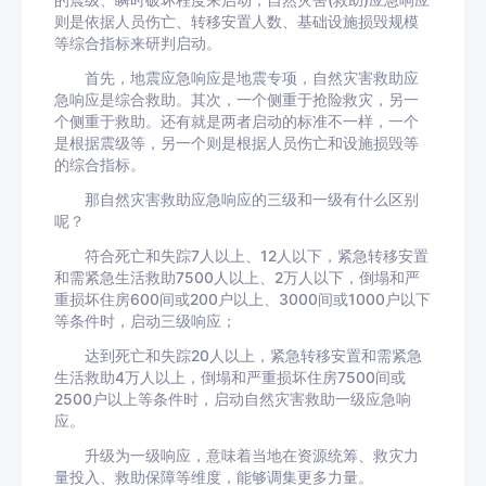
的震级、瞬时破坏程度来启动；自然灾害(救助)应急响应
则是依据人员伤亡、转移安置人数、基础设施损毁规模
等综合指标来研判启动。
首先，地震应急响应是地震专项，自然灾害救助应
急响应是综合救助。其次，一个侧重于抢险救灾，另一
个侧重于救助。还有就是两者启动的标准不一样，一个
是根据震级等，另一个则是根据人员伤亡和设施损毁等
的综合指标。
那自然灾害救助应急响应的三级和一级有什么区别
呢？
符合死亡和失踪7人以上、12人以下，紧急转移安置
和需紧急生活救助7500人以上、2万人以下，倒塌和严
重损坏住房600间或200户以上、3000间或1000户以下
等条件时，启动三级响应；
达到死亡和失踪20人以上，紧急转移安置和需紧急
生活救助4万人以上，倒塌和严重损坏住房7500间或
2500户以上等条件时，启动自然灾害救助一级应急响
应。
升级为一级响应，意味着当地在资源统筹、救灾力
量投入、救助保障等维度，能够调集更多力量。