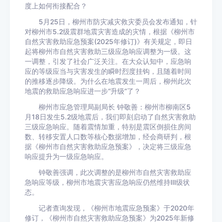
度上如何衔接配合？
5月25日，柳州市防灾减灾救灾委员会发布通知，针
对柳州市5.2级震群地震灾害造成的灾情，根据《柳州市
自然灾害救助应急预案(2025年修订)》有关规定，即日
起将柳州市自然灾害救助三级应急响应调整为一级。这
一调整，引发了社会广泛关注。在大众认知中，应急响
应的等级应当与灾害发生的瞬时烈度挂钩，且随着时间
的推移逐步降级。为什么在地震发生一周后，柳州此次
地震的救助应急响应进一步“升级”了？
柳州市应急管理局副局长 钟敬善：柳州市柳南区5
月18日发生5.2级地震后，我们即刻启动了自然灾害救助
三级应急响应。随着震情加重，特别是震区倒损住房间
数、转移安置人口数等核心数据增加，经会商研判，根
据《柳州市自然灾害救助应急预案》，决定将三级应急
响应提升为一级应急响应。
钟敬善强调，此次调整的是柳州市自然灾害救助应
急响应等级，柳州市地震灾害应急响应仍然维持Ⅲ级状
态。
记者查询发现，《柳州市地震应急预案》于2020年
修订，《柳州市自然灾害救助应急预案》为2025年新修