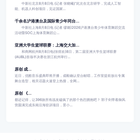
中新社北京8月8日电 (记者 张晓曦)“此次在北京研学，完成人工智
能、机器人科创项目，见证国家...
千余名沪港澳台及国际青少年同台...
中新社上海8月8日电 (记者 缪璐)2026沪港澳台青少年体育舞蹈交流
活动暨SOC上海体育舞蹈公...
亚洲大学生篮球联赛：上海交大加...
和商网杭州8月8日电(张煜欢)8日，第二届亚洲大学生篮球联赛
(AUBL)首场半决赛在浙江杭州举行...
原创 成...
近日，优酷音乐盛典即将开播，成毅确认登台献唱，工作室提前放出专属
舞台造型，相关话题火速登上热搜，全网...
原创 《...
都还记得，让396旅所有战友磕疯了的那个热烈拥抱吧？ 郭子剑带着御风
营圆满完成东南沿海驻训项目，景小...