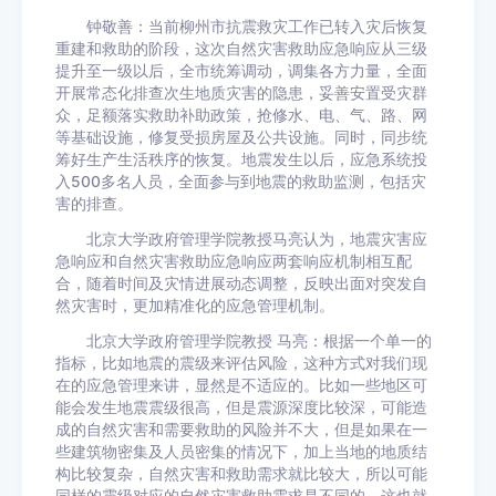
钟敬善：当前柳州市抗震救灾工作已转入灾后恢复
重建和救助的阶段，这次自然灾害救助应急响应从三级
提升至一级以后，全市统筹调动，调集各方力量，全面
开展常态化排查次生地质灾害的隐患，妥善安置受灾群
众，足额落实救助补助政策，抢修水、电、气、路、网
等基础设施，修复受损房屋及公共设施。同时，同步统
筹好生产生活秩序的恢复。地震发生以后，应急系统投
入500多名人员，全面参与到地震的救助监测，包括灾
害的排查。
北京大学政府管理学院教授马亮认为，地震灾害应
急响应和自然灾害救助应急响应两套响应机制相互配
合，随着时间及灾情进展动态调整，反映出面对突发自
然灾害时，更加精准化的应急管理机制。
北京大学政府管理学院教授 马亮：根据一个单一的
指标，比如地震的震级来评估风险，这种方式对我们现
在的应急管理来讲，显然是不适应的。比如一些地区可
能会发生地震震级很高，但是震源深度比较深，可能造
成的自然灾害和需要救助的风险并不大，但是如果在一
些建筑物密集及人员密集的情况下，加上当地的地质结
构比较复杂，自然灾害和救助需求就比较大，所以可能