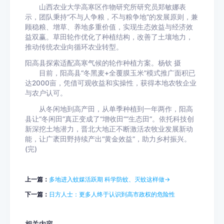
山西农业大学高寒区作物研究所研究员郑敏娜表
示，团队秉持“不与人争粮，不与粮争地”的发展原则，兼
顾稳粮、增草、养地多重价值，实现生态效益与经济效
益双赢。草田轮作优化了种植结构，改善了土壤地力，
推动传统农业向循环农业转型。
阳高县探索适配高寒气候的轮作种植方案。杨钦 摄
目前，阳高县“冬黑麦+全覆膜玉米”模式推广面积已
达2000亩，凭借可观收益和实操性，获得本地农牧企业
与农户认可。
从冬闲地到高产田，从单季种植到一年两作，阳高
县让“冬闲田”真正变成了“增收田”“生态田”。依托科技创
新深挖土地潜力，晋北大地正不断激活农牧业发展新动
能，让广袤田野持续产出“黄金效益”，助力乡村振兴。
(完)
上一篇：
多地进入蚊媒活跃期 科学防蚊、灭蚊这样做→
下一篇：
日方人士：更多人终于认识到高市政权的危险性