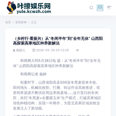
首页
星闻新事
正文
（乡村行·看振兴）从“冬闲半年”到“全年无休” 山西阳
高探索高寒地区种养新解法
创始人
2026-05-29 05:12:39
和商网大同5月28日电 题：从“冬闲半年”到“全年无
休” 山西阳高探索高寒地区种养新解法
和商网记者 杨静
初夏时节，山西省阳高县500亩冬黑麦迎来丰收。
田间地头，机械化收割、打捆、转运作业高效推进，优
质饲草源源不断供应周边养殖基地……这片昔日的冬闲
田，依托“冬黑麦+全覆膜玉米”生产模式，打破高寒地区
传统种植结构，实现一年两作，为晋北高寒区域农牧业
发展注入了新动能。