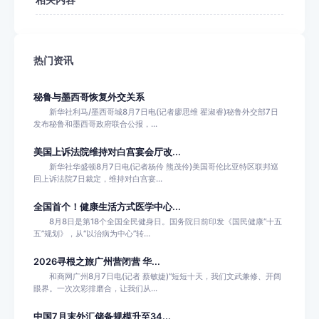
相关内容
热门资讯
秘鲁与墨西哥恢复外交关系
新华社利马/墨西哥城8月7日电(记者廖思维 翟淑睿)秘鲁外交部7日
发布秘鲁和墨西哥政府联合公报，...
美国上诉法院维持对白宫宴会厅改...
新华社华盛顿8月7日电(记者杨伶 熊茂伶)美国哥伦比亚特区联邦巡
回上诉法院7日裁定，维持对白宫宴...
全国首个！健康生活方式医学中心...
8月8日是第18个全国全民健身日。国务院日前印发《国民健康“十五
五”规划》，从“以治病为中心”转...
2026寻根之旅广州营闭营 华...
和商网广州8月7日电(记者 蔡敏婕)“短短十天，我们文武兼修、开阔
眼界。一次次彩排磨合，让我们从...
中国7月末外汇储备规模升至34...