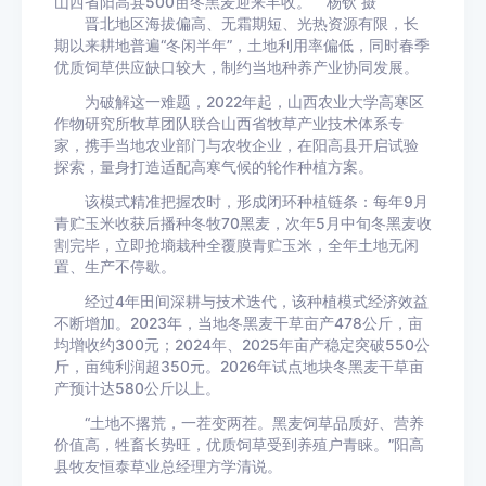
山西省阳高县500亩冬黑麦迎来丰收。 杨钦 摄
晋北地区海拔偏高、无霜期短、光热资源有限，长
期以来耕地普遍“冬闲半年”，土地利用率偏低，同时春季
优质饲草供应缺口较大，制约当地种养产业协同发展。
为破解这一难题，2022年起，山西农业大学高寒区
作物研究所牧草团队联合山西省牧草产业技术体系专
家，携手当地农业部门与农牧企业，在阳高县开启试验
探索，量身打造适配高寒气候的轮作种植方案。
该模式精准把握农时，形成闭环种植链条：每年9月
青贮玉米收获后播种冬牧70黑麦，次年5月中旬冬黑麦收
割完毕，立即抢墒栽种全覆膜青贮玉米，全年土地无闲
置、生产不停歇。
经过4年田间深耕与技术迭代，该种植模式经济效益
不断增加。2023年，当地冬黑麦干草亩产478公斤，亩
均增收约300元；2024年、2025年亩产稳定突破550公
斤，亩纯利润超350元。2026年试点地块冬黑麦干草亩
产预计达580公斤以上。
“土地不撂荒，一茬变两茬。黑麦饲草品质好、营养
价值高，牲畜长势旺，优质饲草受到养殖户青睐。”阳高
县牧友恒泰草业总经理方学清说。