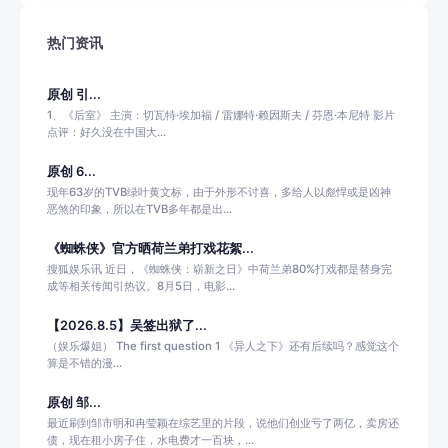
热门资讯
原创 引...
1、《后室》 主演：切瓦特·埃加福 / 雷娜特·赖因斯夫 / 芬恩·本尼特 影片
点评：好久没在中国大...
原创 6...
现年63岁的TVB绿叶黄文标，由于外形不讨喜，多给人以彪悍或是凶神
恶煞的印象，所以在TVB多年都是出...
《蜘蛛侠》官方晒荷兰弟打戏花絮...
搜狐娱乐讯 近日，《蜘蛛侠：崭新之日》中荷兰弟80%打戏都是替身完
成等相关传闻引热议。8月5日，电影...
【2026.8.5】吴签出狱了...
（娱乐爆姐） The first question 1 《异人之下》还有后续吗？感觉这个
算是不错的漫...
原创 邹...
最近刷到邹市明和冉莹颖在综艺里的片段，说他们创业亏了两亿，卖房还
债，现在租小房子住，水电费才一百块，...