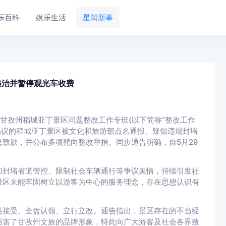
乐百科
娱乐生活
星闻新事
整治并暂停观光车收费
省甘孜州稻城亚丁景区问题整改工作专班(以下简称“整改工作
热议的稻城亚丁景区被文化和旅游部点名通报、疑似违规封堵
致歉，并公布多项靶向整改举措。同步通告明确，自5月29
封堵省道管控、限制社会车辆通行等争议舆情，持续引发社
景区未能牢固树立以游客为中心的服务理念，存在思想认识有
接受、全盘认领、立行立改。通告指出，景区存在的不当经
损害了甘孜州文旅的品牌形象，特此向广大游客及社会各界致