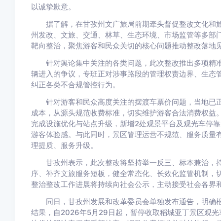
以诚挚歉意。
据了解，在甘孜州文广旅局前期牵头督促整改文化和旅
州发改、文旅、交通、林草、生态环境、市场监管等多部
靶向整治，聚焦游客和民众关切的核心问题推动整改落地
针对舆论集中关注的各类问题，此次整改推出多项精准
辆进入的争议，专班正对涉事路段的管理权责边界、生态
纠正各类不合规管控行为。
针对游客和民众高度关注的摆渡车票价问题，当地已正
成本，从源头规范收费标准，切实维护游客合法消费权益
完成设施优化与站点升级，新增2处观景平台及观光车停靠
游客体验感。与此同时，景区管理运营不规范、服务质量
理提质、服务升级。
甘孜州表示，此次整改将坚持举一反三、标本兼治，持
序、补齐文旅服务短板，健全常态化、长效化监管机制，
整治整改工作进展将持续向社会公示，主动接受社会各界
同日，甘孜州发展和改革委员会单独发布通告，明确根
结果，自2026年5月29日起，暂停收取稻城亚丁景区观