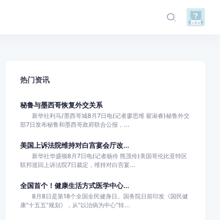
热门资讯
秘鲁与墨西哥恢复外交关系
新华社利马/墨西哥城8月7日电(记者廖思维 翟淑睿)秘鲁外交
部7日发布秘鲁和墨西哥政府联合公报，...
美国上诉法院维持对白宫宴会厅改...
新华社华盛顿8月7日电(记者杨伶 熊茂伶)美国哥伦比亚特区
联邦巡回上诉法院7日裁定，维持对白宫宴...
全国首个！健康生活方式医学中心...
8月8日是第18个全国全民健身日。国务院日前印发《国民健
康“十五五”规划》，从“以治病为中心”转...