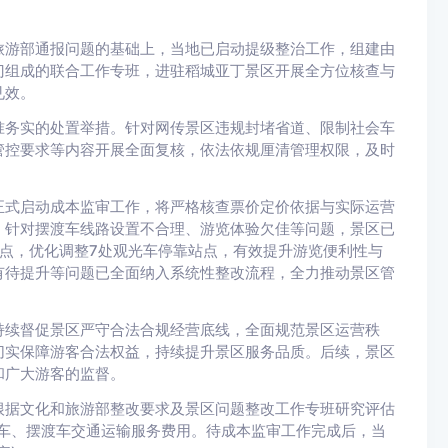
游部通报问题的基础上，当地已启动提级整治工作，组建由
门组成的联合工作专班，进驻稻城亚丁景区开展全方位核查与
见效。
务实的处置举措。针对网传景区违规封堵省道、限制社会车
管控要求等内容开展全面复核，依法依规厘清管理权限，及时
式启动成本监审工作，将严格核查票价定价依据与实际运营
。针对摆渡车线路设置不合理、游览体验欠佳等问题，景区已
点，优化调整7处观光车停靠站点，有效提升游览便利性与
有待提升等问题已全面纳入系统性整改流程，全力推动景区管
续督促景区严守合法合规经营底线，全面规范景区运营秩
切实保障游客合法权益，持续提升景区服务品质。后续，景区
和广大游客的监督。
据文化和旅游部整改要求及景区问题整改工作专班研究评估
光车、摆渡车交通运输服务费用。待成本监审工作完成后，当