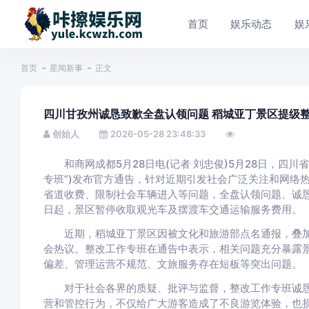
首页
娱乐动态
娱
首页
星闻新事
正文
四川甘孜州诚恳致歉全盘认领问题 稻城亚丁景区提级
创始人
2026-05-28 23:48:33
和商网成都5月28日电(记者 刘忠俊)5月28日，四川
专班”)发布官方通告，针对近期引发社会广泛关注和网络
省道收费、限制社会车辆进入等问题，全盘认领问题、诚恳
日起，景区暂停收取观光车及摆渡车交通运输服务费用。
近期，稻城亚丁景区因被文化和旅游部点名通报，叠加
会热议。整改工作专班在通告中表示，相关问题充分暴露
偏差、管理运营不规范、文旅服务存在短板等突出问题。
对于社会各界的质疑、批评与监督，整改工作专班诚恳
营和管控行为，不仅给广大游客造成了不良游览体验，也