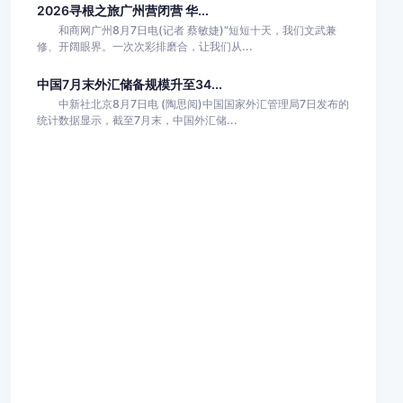
2026寻根之旅广州营闭营 华...
和商网广州8月7日电(记者 蔡敏婕)“短短十天，我们文武兼
修、开阔眼界。一次次彩排磨合，让我们从...
中国7月末外汇储备规模升至34...
中新社北京8月7日电 (陶思阅)中国国家外汇管理局7日发布的
统计数据显示，截至7月末，中国外汇储...