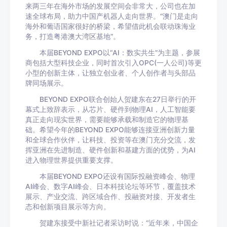
来两三年在海外市场的发展空间会非常大，公司也在加
速全球布局，助力中国产机器人走向世界。“澳门是走向
海外和葡语国家很好的桥梁，希望借此机会联动珠海业
务，打造粤港澳大湾区基地”。
本届BEYOND EXPO以“AI：数实共生”为主题，参展
商包括大型科技企业，同时首次引入OPC(一人公司)等更
小型的创新主体，让独立创业者、个人创作者与头部品
牌同场展示。
BEYOND EXPO联合创始人贺建东在27日举行的开
幕式上致辞表示，从芯片、硬件到物理AI，人工智能要
真正走向现实世界，需要能够承载和制造它的物理基
础。希望今年的BEYOND EXPO能够连接亚洲创新力量
和全球合作伙伴，让科技、投资等在澳门充分交流，发
挥亚洲在先进制造、硬件创新和基建方面的优势，为AI
进入物理世界提供重要支撑。
本届BEYOND EXPO还设有国际投融资峰会、物理
AI峰会、数字AI峰会、日本科技论坛等环节，覆盖技术
展示、产业交流、跨区域合作、投融资对接、开发者生
态和创新项目展示等方向。
贺建东接受中新社记者采访时说：“近年来，中国企