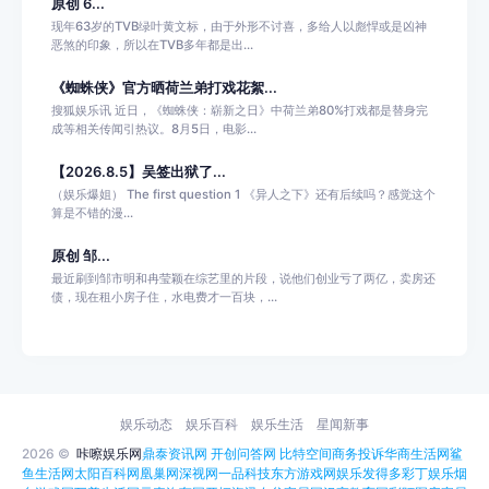
原创 6...
现年63岁的TVB绿叶黄文标，由于外形不讨喜，多给人以彪悍或是凶神
恶煞的印象，所以在TVB多年都是出...
《蜘蛛侠》官方晒荷兰弟打戏花絮...
搜狐娱乐讯 近日，《蜘蛛侠：崭新之日》中荷兰弟80%打戏都是替身完
成等相关传闻引热议。8月5日，电影...
【2026.8.5】吴签出狱了...
（娱乐爆姐） The first question 1 《异人之下》还有后续吗？感觉这个
算是不错的漫...
原创 邹...
最近刷到邹市明和冉莹颖在综艺里的片段，说他们创业亏了两亿，卖房还
债，现在租小房子住，水电费才一百块，...
娱乐动态
娱乐百科
娱乐生活
星闻新事
2026 ©
咔嚓娱乐网
鼎泰资讯网
开创问答网
比特空间
商务投诉
华商生活网
鲨
鱼生活网
太阳百科网
凰巢网
深视网
一品科技
东方游戏网
娱乐发得多
彩丁娱乐
烟