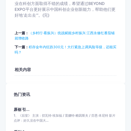
业在科创方面取得不错的成绩，希望通过BEYOND
EXPO平台更好展示中国科创企业创新能力，帮助他们更
好地‘走出去’”。(完)
上一篇：
（乡村行·看振兴）统战赋能乡村振兴 江西永修红番茄铺
就增收路
下一篇：
积存金年内狂跌300元！大行紧急上调风险等级，还能买
吗？
相关内容
热门资讯
原创 引...
1、《后室》 主演：切瓦特·埃加福 / 雷娜特·赖因斯夫 / 芬恩·本尼特 影片
点评：好久没在中国大...