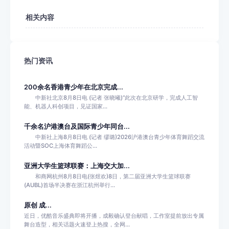
相关内容
热门资讯
200余名香港青少年在北京完成...
中新社北京8月8日电 (记者 张晓曦)“此次在北京研学，完成人工智
能、机器人科创项目，见证国家...
千余名沪港澳台及国际青少年同台...
中新社上海8月8日电 (记者 缪璐)2026沪港澳台青少年体育舞蹈交流
活动暨SOC上海体育舞蹈公...
亚洲大学生篮球联赛：上海交大加...
和商网杭州8月8日电(张煜欢)8日，第二届亚洲大学生篮球联赛
(AUBL)首场半决赛在浙江杭州举行...
原创 成...
近日，优酷音乐盛典即将开播，成毅确认登台献唱，工作室提前放出专属
舞台造型，相关话题火速登上热搜，全网...