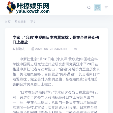
首页
星闻新事
正文
专家：“台独”史观向日本右翼靠拢，是在台湾民众伤
口上撒盐
创始人
2026-05-28 23:24:55
中新社北京5月28日电 (李京泽 黄欣欣)中国社会科
学院中国历史研究院近代史研究所研究员汪小平28日在
接受中新社记者专访时指出，“台独”分裂势力歪曲历史真
相、美化殖民侵略，目的就是“倚外谋独”，其史观向日本
右翼靠拢，完全是对历史的歪曲，是在殖民统治时期受
害的台湾民众伤口上撒盐。
“日本在台湾殖民罪行”学术研讨会当日在北京举行。
对于民进党当局领导人赖清德跪拜日本工程师八田与
一，汪小平在会上指出，八田与一是日本在台湾殖民统
治期间一位技术官员，负责建造水利设施。日本在台湾
殖民统治期间进行部分水利建设，目的不是造福台湾民