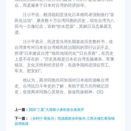
众，而是服务于日本对台湾的经济掠夺。
汪小平说，赖清德刻意淡化日本殖民者强制推行“皇
民化运动”、屠杀数十万台湾同胞的历史，却在台湾为八
田与一立像纪念，宣称“饮水思源”，其媚日丑态暴露无
遗。
汪小平表示，民进党当局长期篡改历史教科书，使
台湾青年对日本在台湾殖民统治期间的罪行认识不足。
所谓“日本建设台湾”“殖民地现代化”“日台亲善”，在历史
上是不存在的，“历史真相是日本在台湾实施屠杀、军事
镇压、文化灭绝和经济掠夺，在战争期间还强征劳工、
军夫、慰安妇”。
他认为，两岸同胞共同加强对日本殖民侵略台湾
史、台湾抗日斗争史的了解，有助于双方共同铭记历
史，促使两岸同胞心灵契合、振奋民族精神。(完)
上一篇：
我国“三夏”大规模小麦机收全面展开
下一篇：
（乡村行·看振兴）统战赋能乡村振兴 江西永修红番茄铺
就增收路