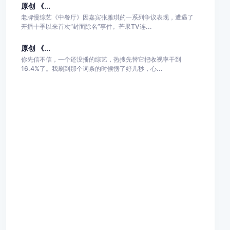
原创 《...
老牌慢综艺《中餐厅》因嘉宾张雅琪的一系列争议表现，遭遇了
开播十季以来首次“封面除名”事件。芒果TV连...
原创 《...
你先信不信，一个还没播的综艺，热搜先替它把收视率干到
16.4%了。我刷到那个词条的时候愣了好几秒，心...