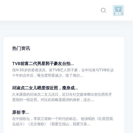
热门资讯
TVB前富二代男星郭子豪友台拍...
现年35岁的香港演员、前TVB艺人郭子豪，去年结束与TVB长达
十年的合作后，曝光度明显减少。除了偶尔...
邱淑贞二女儿晒度假近照，瘦身成...
久未露面的邱淑贞二女儿沈日，近日在社交媒体晒出前往西班牙
度假的一组近照。对比此前略显圆润的身材，这次...
原创 李...
在中国歌坛，李双江堪称一个时代的标志。 他演唱的《红星照我
去战斗》《北京颂歌》《我爱五指山，我爱万泉...