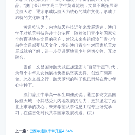
品。”澳门濠江中学高二学生黄道乾说，文昌不断拓展深
度航天游，逐渐形成以航天为核心的城市文化，形成了
独特的文化吸引力。
黄道乾认为，内地航天科技近年来发展迅速，澳门
学子对航天科技兴趣十分浓厚，随着澳门青少年国家安
全教育基地在文昌的落户，建议未来多组织澳门青少年
前往文昌感受航天文化，增进澳门青少年对国家航天发
展成就的了解，进一步促进两地青少年密切交往、互动
融合。
当前，文昌国际航天城正加速迈向“百箭千星”时代，
为每个中华儿女施展抱负提供坚实支撑、创造广阔舞
台。此次文昌之行，航天梦想的种子也已悄然在青少年
心中种下。
澳门濠江中学高一学生周佳妮说，通过参访文昌国
际航天城，令其感受到内地发展的活力，更加坚定了她
北上求学的决心，未来希望从事信息工程专业研究学
习，在信息化时代共享国家发展机遇。(完)
上一篇：
巴西年通胀率攀升至4.64%