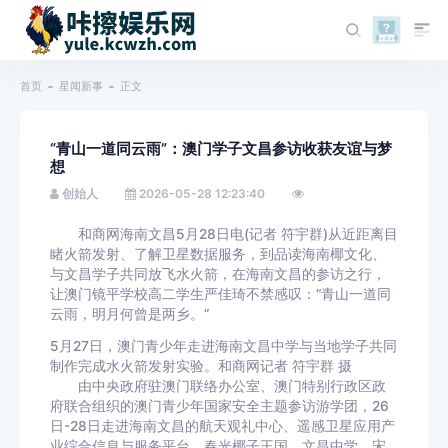
首页
星闻新事
正文
“青山一道同云雨”：澳门学子文昌参访收获友谊与梦
想
创始人
2026-05-28 12:23:40
和商网海南文昌5月28日电(记者 符宇群)从近距离目
睹火箭发射、了解卫星数据服务，到品读海南椰文化、
与文昌学子共同放飞水火箭，在海南文昌的参访之行，
让澳门镜平学校高二学生严佳琦不禁感叹：“青山一道同
云雨，明月何曾是两乡。”
5月27日，澳门青少年走进海南文昌中学与当地学子共同
制作完成水火箭发射实验。和商网记者 符宇群 摄
由中央政府驻澳门联络办公室、澳门特别行政区政
府联合组织的澳门青少年国家安全主题参访游学团，26
日-28日走进海南文昌的航天观礼中心、遥感卫星应用产
业综合信息与服务平台、春光椰子王国、文昌中学、宋