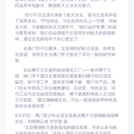
氏祖居等地参访，解锁航天之乡文化魅力。
“此行不仅沉浸式体验了航天文化，更与文昌同学结
下深厚友谊。”严佳琦说，与文昌同学共上一节课、共制
水火箭，大家畅所欲言互相学习，“他们会好奇澳门的多
元教育体制，我们也会感慨于文昌同学对航天的探索精
神，通过交流两地学子的心更近了。”
在澳门学子们看来，文昌独特的航天资源、热带农
业资源、华侨文化为澳门学子提供了耳目一新的研学体
验。
在以椰子为主题的旅游观光工厂——春光椰子王
国，澳门学子通过全透明观光廊道看到椰子经过清洗、
破壳、榨汁等工序，最终变为椰子糖、椰汁等产品。澳
门坊众学校高三学生施雅馨说，在这里，传统农业、现
代工业与文化旅游深度融合，椰子渗透到海南人生活的
方方面面，“通过领略椰文化，可以一窥海南热带特色高
效农业发展前景。”
5月27日，澳门青少年走进文昌春光椰子王国领略海南椰
文化。和商网记者 符宇群 摄
“文昌围绕航天发射基地的建设发展，开发众多与航
天相关的文旅项目，市场上涌现了丰富的航天文创产