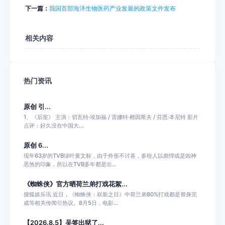
下一篇：
我国首部海洋生物医药产业发展的政策文件发布
相关内容
热门资讯
原创 引...
1、《后室》 主演：切瓦特·埃加福 / 雷娜特·赖因斯夫 / 芬恩·本尼特 影片
点评：好久没在中国大...
原创 6...
现年63岁的TVB绿叶黄文标，由于外形不讨喜，多给人以彪悍或是凶神
恶煞的印象，所以在TVB多年都是出...
《蜘蛛侠》官方晒荷兰弟打戏花絮...
搜狐娱乐讯 近日，《蜘蛛侠：崭新之日》中荷兰弟80%打戏都是替身完
成等相关传闻引热议。8月5日，电影...
【2026.8.5】吴签出狱了...