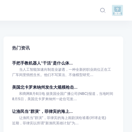
热门资讯
手把手教机器人“干活”是什么体...
当人工智能加速向制造业渗透，一种全新的职业岗位正在工
厂车间里悄然生长。他们不写算法、不做模型研究...
美国北卡罗来纳州发生大规模枪击...
和商网8月6日电 据美国全国广播公司(NBC)报道，当地时间
8月5日，美国北卡罗来纳州一处住宅发...
让渔民当“群演”，菲律宾的海上...
让渔民当“群演”，菲律宾的海上闹剧演给谁看(环球走笔)
近期，菲律宾以所谓“新渔民英雄计划”为...