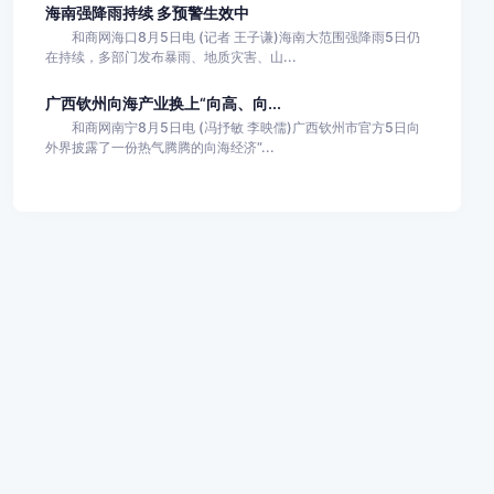
海南强降雨持续 多预警生效中
和商网海口8月5日电 (记者 王子谦)海南大范围强降雨5日仍
在持续，多部门发布暴雨、地质灾害、山...
广西钦州向海产业换上“向高、向...
和商网南宁8月5日电 (冯抒敏 李映儒)广西钦州市官方5日向
外界披露了一份热气腾腾的向海经济“...