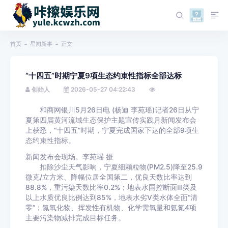
首页
星闻新事
正文
“十四五”时期宁夏9项生态约束性指标全部达标
创始人
2026-05-27 04:22:43
和商网银川5月26日电 (杨迪 李苑瑶)记者26日从宁
夏第四届黄河流域生态保护主题宣传实践月新闻发布会
上获悉，“十四五”时期，宁夏完成国家下达的全部9项生
态约束性指标。
新闻发布会现场。李苑瑶 摄
扣除沙尘天气影响，宁夏细颗粒物(PM2.5)降至25.9
微克/立方米、降幅位居全国第二，优良天数比率达到
88.8%，重污染天数比率0.2%；地表水国控断面Ⅲ类及
以上水质优良比例达到85%，地表水劣Ⅴ类水体全面“清
零”；氮氧化物、挥发性有机物、化学需氧量和氨氮4项
主要污染物减排完成目标任务。