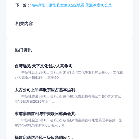
下一篇：
河南濮阳市濮阳县发生3.2级地震 震源深度10公里
相关内容
热门资讯
台湾远见·天下文化创办人高希均...
中新社台北8月6日电 (记者 朱贺)台湾文化事业机构远见·天下文化创
办人高希均6日辞世，享年90...
太古公司上半年股东应占基本溢利...
中新社香港8月6日电 (记者 戴小橦)太古股份有限公司(简称“太古公
司”)6日发布2026年上半...
柬埔寨副首相与中美欧日韩商会共...
中新社金边8月6日电 (记者 杨强)柬埔寨副首相兼发展理事会第一副
主席孙占托当地时间6日表示，柬...
福建启动防台风三级应急响应 “...