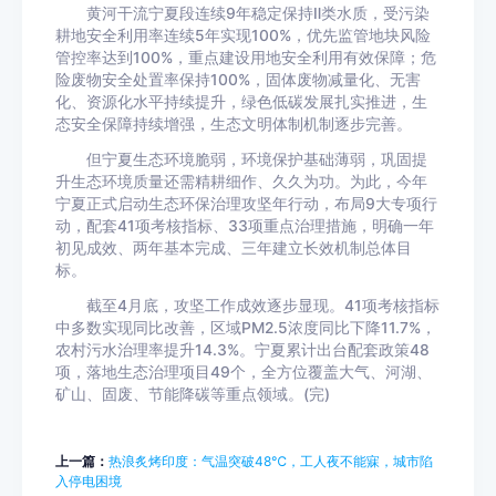
黄河干流宁夏段连续9年稳定保持Ⅱ类水质，受污染
耕地安全利用率连续5年实现100%，优先监管地块风险
管控率达到100%，重点建设用地安全利用有效保障；危
险废物安全处置率保持100%，固体废物减量化、无害
化、资源化水平持续提升，绿色低碳发展扎实推进，生
态安全保障持续增强，生态文明体制机制逐步完善。
但宁夏生态环境脆弱，环境保护基础薄弱，巩固提
升生态环境质量还需精耕细作、久久为功。为此，今年
宁夏正式启动生态环保治理攻坚年行动，布局9大专项行
动，配套41项考核指标、33项重点治理措施，明确一年
初见成效、两年基本完成、三年建立长效机制总体目
标。
截至4月底，攻坚工作成效逐步显现。41项考核指标
中多数实现同比改善，区域PM2.5浓度同比下降11.7%，
农村污水治理率提升14.3%。宁夏累计出台配套政策48
项，落地生态治理项目49个，全方位覆盖大气、河湖、
矿山、固废、节能降碳等重点领域。(完)
上一篇：
热浪炙烤印度：气温突破48℃，工人夜不能寐，城市陷
入停电困境