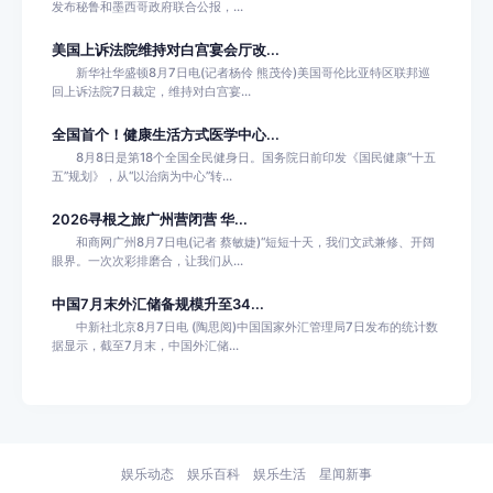
发布秘鲁和墨西哥政府联合公报，...
美国上诉法院维持对白宫宴会厅改...
新华社华盛顿8月7日电(记者杨伶 熊茂伶)美国哥伦比亚特区联邦巡
回上诉法院7日裁定，维持对白宫宴...
全国首个！健康生活方式医学中心...
8月8日是第18个全国全民健身日。国务院日前印发《国民健康“十五
五”规划》，从“以治病为中心”转...
2026寻根之旅广州营闭营 华...
和商网广州8月7日电(记者 蔡敏婕)“短短十天，我们文武兼修、开阔
眼界。一次次彩排磨合，让我们从...
中国7月末外汇储备规模升至34...
中新社北京8月7日电 (陶思阅)中国国家外汇管理局7日发布的统计数
据显示，截至7月末，中国外汇储...
娱乐动态
娱乐百科
娱乐生活
星闻新事