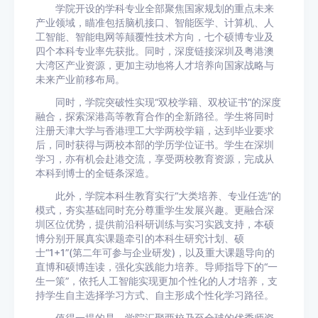
学院开设的学科专业全部聚焦国家规划的重点未来
产业领域，瞄准包括脑机接口、智能医学、计算机、人
工智能、智能电网等颠覆性技术方向，七个硕博专业及
四个本科专业率先获批。同时，深度链接深圳及粤港澳
大湾区产业资源，更加主动地将人才培养向国家战略与
未来产业前移布局。
同时，学院突破性实现“双校学籍、双校证书”的深度
融合，探索深港高等教育合作的全新路径。学生将同时
注册天津大学与香港理工大学两校学籍，达到毕业要求
后，同时获得与两校本部的学历学位证书。学生在深圳
学习，亦有机会赴港交流，享受两校教育资源，完成从
本科到博士的全链条深造。
此外，学院本科生教育实行“大类培养、专业任选”的
模式，夯实基础同时充分尊重学生发展兴趣。更融合深
圳区位优势，提供前沿科研训练与实习实践支持，本硕
博分别开展真实课题牵引的本科生研究计划、硕
士“1+1”(第二年可参与企业研发)，以及重大课题导向的
直博和硕博连读，强化实践能力培养。导师指导下的“一
生一策”，依托人工智能实现更加个性化的人才培养，支
持学生自主选择学习方式、自主形成个性化学习路径。