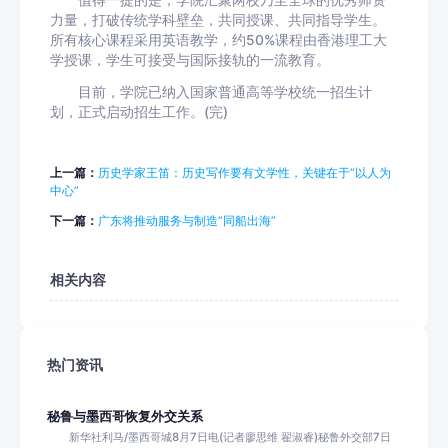
值得一提的是，学院汇聚两校乃至全球的优秀师资
力量，打破传统学科壁垒，共同授课、共同指导学生。
所有核心课程采用英语教学，约50%课程由香港理工大
学授课，学生可接受与国际接轨的一流教育。
目前，学院已纳入国家普通高等学校统一招生计
划，正式启动招生工作。(完)
上一篇：
历史学家王笛：历史写作要有文学性，关键在于“以人为
中心”
下一篇：
广东将推动服务与制造“同船出海”
相关内容
热门资讯
秘鲁与墨西哥恢复外交关系
新华社利马/墨西哥城8月7日电(记者廖思维 翟淑睿)秘鲁外交部7日