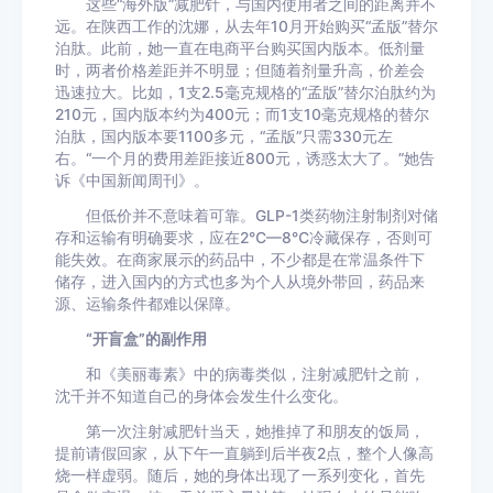
这些“海外版”减肥针，与国内使用者之间的距离并不
远。在陕西工作的沈娜，从去年10月开始购买“孟版”替尔
泊肽。此前，她一直在电商平台购买国内版本。低剂量
时，两者价格差距并不明显；但随着剂量升高，价差会
迅速拉大。比如，1支2.5毫克规格的“孟版”替尔泊肽约为
210元，国内版本约为400元；而1支10毫克规格的替尔
泊肽，国内版本要1100多元，“孟版”只需330元左
右。“一个月的费用差距接近800元，诱惑太大了。”她告
诉《中国新闻周刊》。
但低价并不意味着可靠。GLP-1类药物注射制剂对储
存和运输有明确要求，应在2℃—8℃冷藏保存，否则可
能失效。在商家展示的药品中，不少都是在常温条件下
储存，进入国内的方式也多为个人从境外带回，药品来
源、运输条件都难以保障。
“开盲盒”的副作用
和《美丽毒素》中的病毒类似，注射减肥针之前，
沈千并不知道自己的身体会发生什么变化。
第一次注射减肥针当天，她推掉了和朋友的饭局，
提前请假回家，从下午一直躺到后半夜2点，整个人像高
烧一样虚弱。随后，她的身体出现了一系列变化，首先