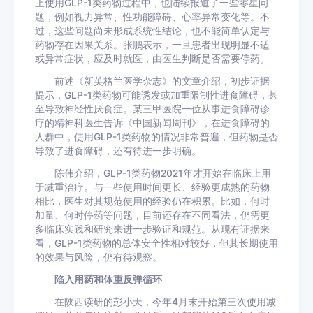
上使用GLP-1类药物过程中，也陆续报道了一些零星问
题，例如视力异常、性功能障碍、心率异常变化等。不
过，这些问题尚未形成系统性结论，也不能简单认定与
药物存在因果关系。张鹏表示，一旦患者出现明显不适
或异常症状，应及时就医，由医生判断是否需要停药。
前述《新英格兰医学杂志》的文章介绍，初步证据
提示，GLP-1类药物可能诱发或加重限制性进食障碍，甚
至导致神经性厌食症。某三甲医院一位从事进食障碍诊
疗的精神科医生告诉《中国新闻周刊》，在进食障碍的
人群中，使用GLP-1类药物的情况非常普遍，但药物是否
导致了进食障碍，还有待进一步明确。
陈伟介绍，GLP-1类药物2021年才开始在临床上用
于减重治疗。与一些使用时间更长、经验更成熟的药物
相比，医生对其规范使用的经验仍在积累。比如，何时
加量、何时停药等问题，目前还存在不同看法，仍需更
多临床实践和研究来进一步验证和规范。从现有证据来
看，GLP-1类药物的总体安全性相对较好，但其长期使用
的效果与风险，仍有待观察。
陷入用药和体重反弹循环
在陕西读研的彭小天，今年4月末开始第三次使用减