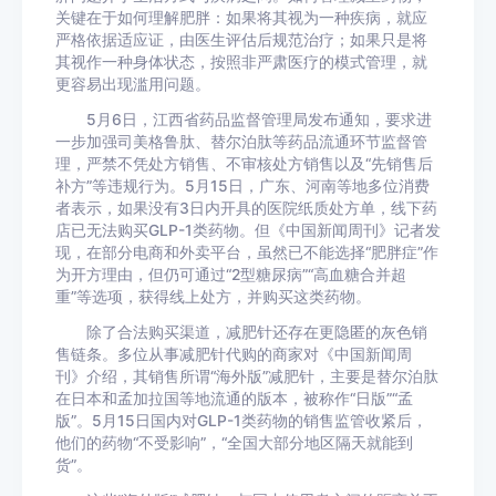
关键在于如何理解肥胖：如果将其视为一种疾病，就应
严格依据适应证，由医生评估后规范治疗；如果只是将
其视作一种身体状态，按照非严肃医疗的模式管理，就
更容易出现滥用问题。
5月6日，江西省药品监督管理局发布通知，要求进
一步加强司美格鲁肽、替尔泊肽等药品流通环节监督管
理，严禁不凭处方销售、不审核处方销售以及“先销售后
补方”等违规行为。5月15日，广东、河南等地多位消费
者表示，如果没有3日内开具的医院纸质处方单，线下药
店已无法购买GLP-1类药物。但《中国新闻周刊》记者发
现，在部分电商和外卖平台，虽然已不能选择“肥胖症”作
为开方理由，但仍可通过“2型糖尿病”“高血糖合并超
重”等选项，获得线上处方，并购买这类药物。
除了合法购买渠道，减肥针还存在更隐匿的灰色销
售链条。多位从事减肥针代购的商家对《中国新闻周
刊》介绍，其销售所谓“海外版”减肥针，主要是替尔泊肽
在日本和孟加拉国等地流通的版本，被称作“日版”“孟
版”。5月15日国内对GLP-1类药物的销售监管收紧后，
他们的药物“不受影响”，“全国大部分地区隔天就能到
货”。