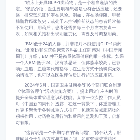
“临床上开具GLP-1类药物，是一个相当谨慎的决
定。”张鹏介绍，医生要明确患者是否符合适应证，还要
逐一排查禁忌证和潜在风险。例如，存在肠梗阻、甲状
腺髓样癌家族史，或处于未控制抑郁状态的患者通常都
不宜使用。用药后，患者还需要每三个月左右复查一
次，如果相关指标出现明显变化，需要及时调整用药。
“BMI低于24的人群，并非绝对不能使用GLP-1类药
物。”北京协和医院临床营养科副主任陈伟对《中国新闻
周刊》介绍，BMI并不是衡量体重健康的唯一指标。如果
一个人BMI低于24、没有禁忌证，但体脂率较高，已影
响到血脂、血糖等代谢指标，在生活方式干预确实无效
的情况下，也可以在医生评估后进行超适应证用药。
2024年6月，国家卫生健康委等16个部门联合制定
《“体重管理年”活动实施方案》，提出用3年左右时间，
提升全民体重管理意识和技能。某市一位疾控工作人员
对《中国新闻周刊》透露，在这一背景下，体重管理工
作更多聚焦于各种减重方式推广，包括宣传减肥药物的
积极作用，对药物滥用行为和后果的监测和干预，仍相
对有限。
“这背后是一个长期存在的‘新问题’。”陈伟认为，肥
胖问题介于生活方式与疾病之间。如何管理减重药物，