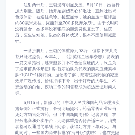
注射两针后，王璐没有明显反应。5月10日，她自行
加大剂量。随后，她开始剧烈恶心和呕吐，直到吐出褐
色液体后，被送往急诊。检查显示，她的血压一度降至
约80毫米汞柱，尿酸升至700多微摩尔/升。由于长时间
没有进食，她多年没有犯病的胆囊炎也复发了。住院
后，医生告知她，以她的身体状况，根本不应使用减肥
针。
一番折腾后，王璐的体重降到98斤，但接下来几周
都只能吃流食。今年4月，《新英格兰医学杂志》发表的
一篇文章指出，越来越多并不符合适应证的人，只是为
了追求苗条体形使用以替尔泊肽为代表的胰高血糖素样
肽-1(GLP-1)类药物。据记者了解，随着这类药物的减重
效果广泛传播、价格持续下降，出于好奇的大学生、不
想运动的白领、夜场工作的销售都成为超适应证用药人
群。
5月15日，新修订的《中华人民共和国药品管理法实
施条例》正式施行，条例明确提出，药品零售企业应当
凭处方销售处方药。但《中国新闻周刊》记者发现，在
部分电商和外卖平台，无论体重是否符合适应证，消费
者都可以通过简单线上问诊，获得处方并下单购买。与
此同时，一些国内尚未获批的“海外版”减肥针，也在更隐