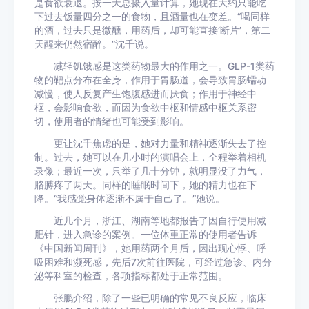
是食欲衰退。按一天总摄入量计算，她现在大约只能吃
下过去饭量四分之一的食物，且酒量也在变差。“喝同样
的酒，过去只是微醺，用药后，却可能直接‘断片’，第二
天醒来仍然宿醉。”沈千说。
减轻饥饿感是这类药物最大的作用之一。GLP-1类药
物的靶点分布在全身，作用于胃肠道，会导致胃肠蠕动
减慢，使人反复产生饱腹感进而厌食；作用于神经中
枢，会影响食欲，而因为食欲中枢和情感中枢关系密
切，使用者的情绪也可能受到影响。
更让沈千焦虑的是，她对力量和精神逐渐失去了控
制。过去，她可以在几小时的演唱会上，全程举着相机
录像；最近一次，只举了几十分钟，就明显没了力气，
胳膊疼了两天。同样的睡眠时间下，她的精力也在下
降。“我感觉身体逐渐不属于自己了。”她说。
近几个月，浙江、湖南等地都报告了因自行使用减
肥针，进入急诊的案例。一位体重正常的使用者告诉
《中国新闻周刊》，她用药两个月后，因出现心悸、呼
吸困难和濒死感，先后7次前往医院，可经过急诊、内分
泌等科室的检查，各项指标都处于正常范围。
张鹏介绍，除了一些已明确的常见不良反应，临床