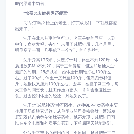
匿的渠道中销售。
“快要比去健身房还便宜”
“听说了吗？楼上的老王，打了减肥针，下颚线都瘦
出来了。”
沈千在北京从事时尚行业。老王是她的同事，人到
中年，身材发福。去年年末用了减肥针后，几个月里，
明显瘦了一圈，几乎成了一个“行走的广告牌”。
沈千身高1.75米，决定打针时，体重不到120斤，体
质指数(BMI)不到20，属于正常偏瘦，但这却是她人生中
最胖的时期。25岁以前，她体重长期维持在100斤左
右。过了30岁，体重一度升至130斤，但靠跑步和健
身，她很快又瘦到100斤左右。去年，她换了新工作，每
天工作时间更长，且工作压力更大，常常会报复性进
食。过去控制体重的经验，对她失效了。
沈千对“减肥神药”并不陌生。这种GLP-1类药物主要
作用于肠促胰素通路，从单靶点的司美格鲁肽，逐渐发
展到双靶点的替尔泊肽等药物。她还发现，减肥针已可
以在多个电商和外卖平台买到，下单后隔天就能送到。
让沈千下定决心使用的另一个原因，是减肥针正变