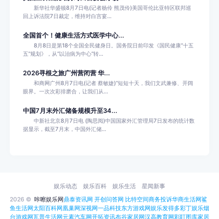
新华社华盛顿8月7日电(记者杨伶 熊茂伶)美国哥伦比亚特区联邦巡
回上诉法院7日裁定，维持对白宫宴...
全国首个！健康生活方式医学中心...
8月8日是第18个全国全民健身日。国务院日前印发《国民健康“十五
五”规划》，从“以治病为中心”转...
2026寻根之旅广州营闭营 华...
和商网广州8月7日电(记者 蔡敏婕)“短短十天，我们文武兼修、开阔
眼界。一次次彩排磨合，让我们从...
中国7月末外汇储备规模升至34...
中新社北京8月7日电 (陶思阅)中国国家外汇管理局7日发布的统计数
据显示，截至7月末，中国外汇储...
娱乐动态
娱乐百科
娱乐生活
星闻新事
2026 ©
咔嚓娱乐网
鼎泰资讯网
开创问答网
比特空间
商务投诉
华商生活网
鲨
鱼生活网
太阳百科网
凰巢网
深视网
一品科技
东方游戏网
娱乐发得多
彩丁娱乐
烟
台游戏网
瓦普生活网
元素汽车网
开拓资讯
布谷家居网
汉高教育网
彩盯图库
家居