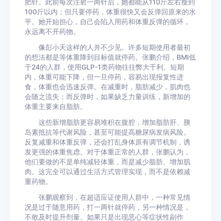
肥针。此前每次注射一两针后，她都能从110斤左右瘦到
100斤以内；但只要停药，体重很快又会反弹回原来的水
平。她开始担心，自己会陷入用药和体重反弹的循环，
永远离不开药物。
像彭小天这样的人并不少见。许多短期使用者最初
的想法都是等体重降到目标值就停药。张鹏介绍，BMI低
于24的人群，使用GLP-1类药物往往弊大于利。短期
内，体重可能下降，但一旦停药，容易出现报复性进
食，体重也会迅速反弹。在减重时，脂肪减少，肌肉也
会随之流失；而反弹时，如果缺乏力量训练，新增加的
体重主要来自脂肪。
这些新增脂肪更容易堆积在腹腔，增加脂肪肝、胰
岛素抵抗等代谢风险，甚至可能提高糖尿病发病风险。
反复减重和体重反弹，还会打乱身体原有调节机制，诱
发更强的体重焦虑。对于体重正常的人群，张鹏认为，
他们要做的不是单纯减轻体重，而是减少脂肪、增加肌
肉。这完全可以通过生活方式管理实现，而不是依赖减
重药物。
张鹏观察到，在超适应证使用人群中，一种常见情
况是过于随意用药，打一两针就停药，另一种情况是，
不敢及时提升剂量。如果只是出现恶心等症状性副作