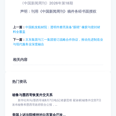
《中国新闻周刊》2026年第18期
声明：刊用《中国新闻周刊》稿件务经书面授权
上一篇：
中国航发航材院：透明件擦亮装备“眼睛” 橡胶与密封材
料全覆盖
下一篇：
京东集团与三一集团签订战略合作协议，推动先进制造业
与现代服务业深度融合
相关内容
热门资讯
秘鲁与墨西哥恢复外交关系
新华社利马/墨西哥城8月7日电(记者廖思维 翟淑睿)秘鲁外交部7日
发布秘鲁和墨西哥政府联合公报，...
美国上诉法院维持对白宫宴会厅改...