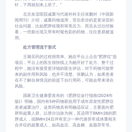
针，下周就别来上班了。”
北京友谊医院减重与代谢外科主任张鹏对《中国新
闻周刊》介绍，减重药物滥用，背后牵涉的是更深层的
社会问题，比如肥胖歧视和审美压力。而且从过往经验
看，一些新出现又带有时髦色彩的药物，往往更易被滥
用。
处方管理流于形式
王璐买药的过程很简单。她在平台上点击“肥胖症”选
项后，平台上的医生很快线上为她开好了处方。整个过
程中，她没有接受更详细的医生评估，对于药物可能带
来的副作用和风险，也并不清楚。张鹏认为，如果患者
在不了解自身情况的前提下自行用药，可能会带来潜在
风险。
国家卫生健康委发布的《肥胖症诊疗指南(2024年
版)》明确，国内有5种药物获批用于成年原发性肥胖症
患者减重治疗。这类药物具有明确适应证，主要面向肥
胖和超重人群。以替尔泊肽为例，其适用于BMI≥28的肥
胖成人，或BMI≥24且伴有至少一种代谢异常或体重相关
合并症的超重成人，如高血压、高血糖、血脂异常等。