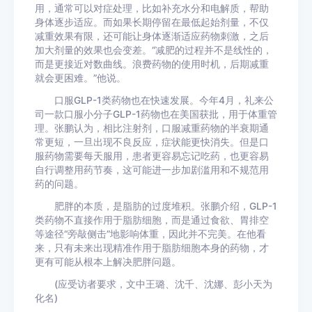
用，通常可以对症处理，比如补充水分和电解质，帮助
身体逐步适应。而如果长期停留在最低起始剂量，不仅
减重效果有限，还可能让身体逐渐适应药物刺激，之后
加大剂量的效果也会变差。“减肥的过程并不是线性的，
而是更接近对数曲线。浪费药物的使用时机，后期减重
就会更困难。”他说。
口服GLP-1类药物也在快速发展。今年4月，礼来公
司一款口服小分子GLP-1药物也在美国获批，用于体重管
理。张鹏认为，相比注射剂，口服减重药物的半衰期通
常更短，一旦出现不良反应，症状能更快消失。但是口
服药物需要每天服用，患者更容易忘记吃药，也更容易
自行调整用药节奏，这可能进一步加剧滥用和不规范用
药的问题。
肥胖的本质，是脂肪的过度堆积。张鹏介绍，GLP-1
类药物不直接作用于脂肪细胞，而是通过食欲、胃排空
等途径“旁敲侧击”地影响体重，因此并不完美。在他看
来，只有未来出现精准作用于脂肪细胞本身的药物，才
更有可能从根本上解决肥胖问题。
(应受访者要求，文中王璐、沈千、沈娜、彭小天为
化名)