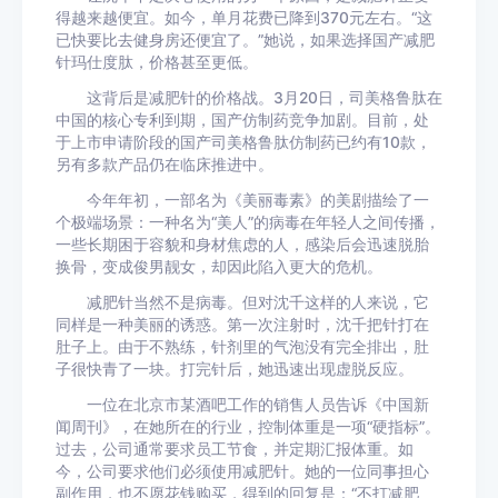
得越来越便宜。如今，单月花费已降到370元左右。“这
已快要比去健身房还便宜了。”她说，如果选择国产减肥
针玛仕度肽，价格甚至更低。
这背后是减肥针的价格战。3月20日，司美格鲁肽在
中国的核心专利到期，国产仿制药竞争加剧。目前，处
于上市申请阶段的国产司美格鲁肽仿制药已约有10款，
另有多款产品仍在临床推进中。
今年年初，一部名为《美丽毒素》的美剧描绘了一
个极端场景：一种名为“美人”的病毒在年轻人之间传播，
一些长期困于容貌和身材焦虑的人，感染后会迅速脱胎
换骨，变成俊男靓女，却因此陷入更大的危机。
减肥针当然不是病毒。但对沈千这样的人来说，它
同样是一种美丽的诱惑。第一次注射时，沈千把针打在
肚子上。由于不熟练，针剂里的气泡没有完全排出，肚
子很快青了一块。打完针后，她迅速出现虚脱反应。
一位在北京市某酒吧工作的销售人员告诉《中国新
闻周刊》，在她所在的行业，控制体重是一项“硬指标”。
过去，公司通常要求员工节食，并定期汇报体重。如
今，公司要求他们必须使用减肥针。她的一位同事担心
副作用，也不愿花钱购买，得到的回复是：“不打减肥