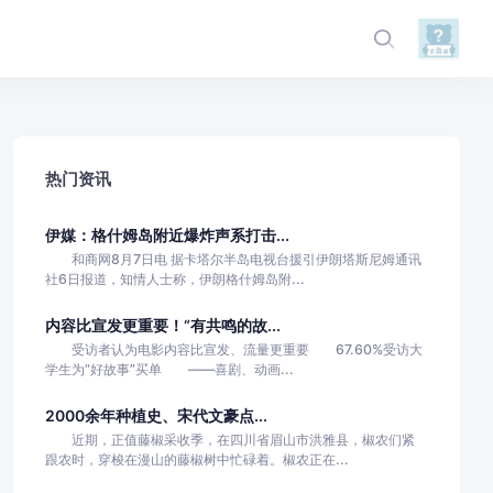
热门资讯
伊媒：格什姆岛附近爆炸声系打击...
和商网8月7日电 据卡塔尔半岛电视台援引伊朗塔斯尼姆通讯
社6日报道，知情人士称，伊朗格什姆岛附...
内容比宣发更重要！“有共鸣的故...
受访者认为电影内容比宣发、流量更重要 67.60%受访大
学生为“好故事”买单 ——喜剧、动画...
2000余年种植史、宋代文豪点...
近期，正值藤椒采收季，在四川省眉山市洪雅县，椒农们紧
跟农时，穿梭在漫山的藤椒树中忙碌着。椒农正在...