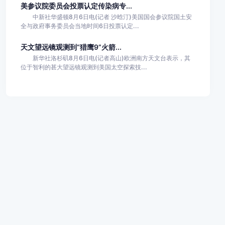
美参议院委员会投票认定传染病专...
中新社华盛顿8月6日电(记者 沙晗汀)美国国会参议院国土安
全与政府事务委员会当地时间6日投票认定...
天文望远镜观测到“猎鹰9”火箭...
新华社洛杉矶8月6日电(记者高山)欧洲南方天文台表示，其
位于智利的甚大望远镜观测到美国太空探索技...