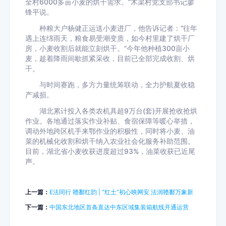
全村6000多亩小麦的烘干需求。”木渠村党支部书记廖
锋平说。
种粮大户杨健正运送小麦进厂，他告诉记者：“往年
遇上连绵雨天，粮食易受潮变质，如今村里建了烘干厂
房，小麦收割后就能立刻烘干。”今年他种植300亩小
麦，趁着降雨间歇抓紧采收，目前已全部完成收割、烘
干。
与时间赛跑，多方力量统筹联动，全力护航夏收稳
产减损。
湖北累计投入各类农机具超9万台(套)开展抢收抢烘
作业。各地通过落实作业补贴、食宿保障等暖心举措，
调动外地跨区机手来鄂作业的积极性，同时将小麦、油
菜的机械化收割和烘干纳入农业社会化服务补助范围。
目前，湖北省小麦收获进度超过93%，油菜收获已近尾
声。
上一篇：
E法同行 赣鄱红韵 | “红土”初心映网安 法润赣鄱万象新
下一篇：
中国东北地区首条直达中东区域集装箱航线开通运营