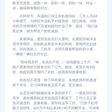
断突击抢收，成熟一块、收割一块，脱粒一块、转运一
块，确保粮食颗粒归仓。
在钟祥市，高速路口设立农机接待站，工作人员24
小时值守，为跨区作业机手对接地块、指引路线。河南
农机手张师傅刚下高速就接到作业订单，他说：“我们连
夜赶来，就为帮农户抢收减损。”
夜幕降临，麦田里依旧灯火通明。在襄阳市南漳县
清河管理区，收割机在夜色中来回奔跑，轰鸣声此起彼
伏。田间道路上，三轮车、农用车载着刚脱粒的小麦，
一辆接一辆往合作社赶。
“抢收很及时，收成也不错，一亩地能收上千斤。”种
植户黄家艳收完粮食后松了口气。她说，家里共有4亩
田，她提前两天预约了农机，趁着夜间抓紧收割。
抢收刻不容缓，烘干同样紧迫。各地抢抓时机推进
烘干作业，全力保障粮食品质不减、安全储存。
走进宜城市鄢城街道木渠村烘干厂，一股热浪扑面
而来，麦粒顺着输送管道源源不断落下，工作人员正紧
张开展进料、质量检验、装车转运等工作。“日烘干处理
能力300吨，自5月中旬以来24小时不间断作业，可保障