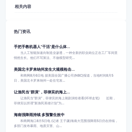
相关内容
热门资讯
手把手教机器人“干活”是什么体...
当人工智能加速向制造业渗透，一种全新的职业岗位正在工厂车间里
悄然生长。他们不写算法、不做模型研究...
美国北卡罗来纳州发生大规模枪击...
和商网8月6日电 据美国全国广播公司(NBC)报道，当地时间8月5
日，美国北卡罗来纳州一处住宅发...
让渔民当“群演”，菲律宾的海上...
让渔民当“群演”，菲律宾的海上闹剧演给谁看(环球走笔) 近期，
菲律宾以所谓“新渔民英雄计划”为...
海南强降雨持续 多预警生效中
和商网海口8月5日电 (记者 王子谦)海南大范围强降雨5日仍在持续，
多部门发布暴雨、地质灾害、山...