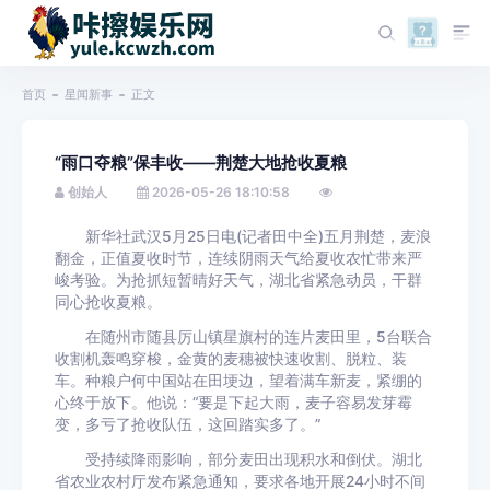
首页
星闻新事
正文
“雨口夺粮”保丰收——荆楚大地抢收夏粮
创始人
2026-05-26 18:10:58
新华社武汉5月25日电(记者田中全)五月荆楚，麦浪
翻金，正值夏收时节，连续阴雨天气给夏收农忙带来严
峻考验。为抢抓短暂晴好天气，湖北省紧急动员，干群
同心抢收夏粮。
在随州市随县厉山镇星旗村的连片麦田里，5台联合
收割机轰鸣穿梭，金黄的麦穗被快速收割、脱粒、装
车。种粮户何中国站在田埂边，望着满车新麦，紧绷的
心终于放下。他说：“要是下起大雨，麦子容易发芽霉
变，多亏了抢收队伍，这回踏实多了。”
受持续降雨影响，部分麦田出现积水和倒伏。湖北
省农业农村厅发布紧急通知，要求各地开展24小时不间