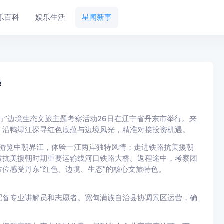
乐百科
娱乐生活
星闻新事
遇
行”边境生态文旅主题考察活动26日在辽宁省丹东市举行。来
，沿鸭绿江探寻红色底蕴与边境风光，精准对接投资机遇。
游览中朝界江，体验一江两岸独特风情；走进铁路抗美援朝
瞰抗美援朝时期重要运输线河口铁路大桥。返程途中，考察团
位感受丹东“红色、边境、生态”的核心文旅特色。
备专业讲解员和志愿者。宽甸满族自治县协调景区运营，确