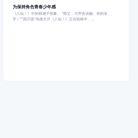
为保持角色青春少年感
《八仙！》中的韩湘子形象。 “师父，大声告诉她。你的名
字！”“四川造”动画大片《八仙！》正在热映中，...