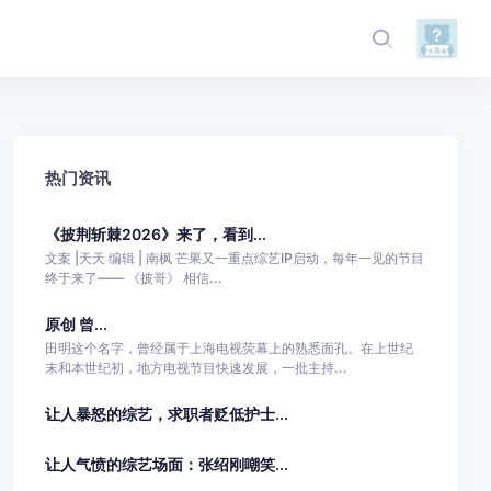
热门资讯
《披荆斩棘2026》来了，看到...
文案 |天天 编辑 | 南枫 芒果又一重点综艺IP启动，每年一见的节目
终于来了—— 《披哥》 相信...
原创 曾...
田明这个名字，曾经属于上海电视荧幕上的熟悉面孔。在上世纪
末和本世纪初，地方电视节目快速发展，一批主持...
让人暴怒的综艺，求职者贬低护士...
让人气愤的综艺场面：张绍刚嘲笑...