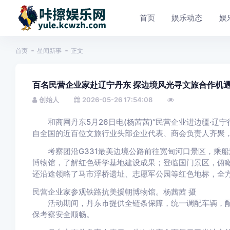
首页
娱乐动态
娱
首页
星闻新事
正文
百名民营企业家赴辽宁丹东 探边境风光寻文旅合作机
创始人
2026-05-26 17:54:08
和商网丹东5月26日电(杨茜茜)“民营企业进边疆·辽宁
自全国的近百位文旅行业头部企业代表、商会负责人齐聚
考察团沿G331最美边境公路前往宽甸河口景区，乘船
博物馆，了解红色研学基地建设成果；登临国门景区，俯
还沿途领略了马市浮桥遗址、志愿军公园等红色地标，全方
民营企业家参观铁路抗美援朝博物馆。杨茜茜 摄
活动期间，丹东市提供全链条保障，统一调配车辆，配
保考察安全顺畅。