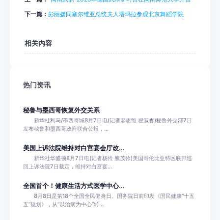
下一篇：
彭丽媛同塞尔维亚总统夫人塔玛拉参观北京舞蹈学院
相关内容
热门资讯
秘鲁与墨西哥恢复外交关系
新华社利马/墨西哥城8月7日电(记者廖思维 翟淑睿)秘鲁外交部7日
发布秘鲁和墨西哥政府联合公报，...
美国上诉法院维持对白宫宴会厅改...
新华社华盛顿8月7日电(记者杨伶 熊茂伶)美国哥伦比亚特区联邦巡
回上诉法院7日裁定，维持对白宫宴...
全国首个！健康生活方式医学中心...
8月8日是第18个全国全民健身日。国务院日前印发《国民健康“十五
五”规划》，从“以治病为中心”转...