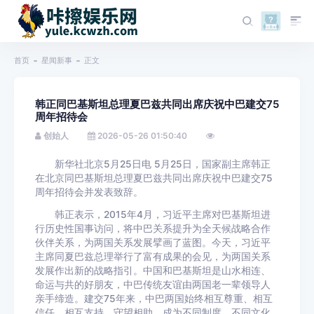
首页
星闻新事
正文
韩正同巴基斯坦总理夏巴兹共同出席庆祝中巴建交75
周年招待会
创始人
2026-05-26 01:50:40
新华社北京5月25日电 5月25日，国家副主席韩正
在北京同巴基斯坦总理夏巴兹共同出席庆祝中巴建交75
周年招待会并发表致辞。
韩正表示，2015年4月，习近平主席对巴基斯坦进
行历史性国事访问，将中巴关系提升为全天候战略合作
伙伴关系，为两国关系发展擘画了蓝图。今天，习近平
主席同夏巴兹总理举行了富有成果的会见，为两国关系
发展作出新的战略指引。中国和巴基斯坦是山水相连、
命运与共的好朋友，中巴传统友谊由两国老一辈领导人
亲手缔造。建交75年来，中巴两国始终相互尊重、相互
信任、相互支持、守望相助，成为不同制度、不同文化