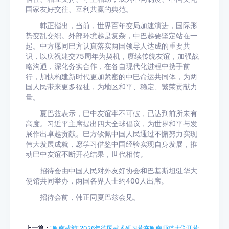
国家友好交往、互利共赢的典范。
韩正指出，当前，世界百年变局加速演进，国际形
势变乱交织。外部环境越是复杂，中巴越要坚定站在一
起。中方愿同巴方认真落实两国领导人达成的重要共
识，以庆祝建交75周年为契机，赓续传统友谊，加强战
略沟通，深化务实合作，在各自现代化进程中携手前
行，加快构建新时代更加紧密的中巴命运共同体，为两
国人民带来更多福祉，为地区和平、稳定、繁荣贡献力
量。
夏巴兹表示，巴中友谊牢不可破，已达到前所未有
高度。习近平主席提出四大全球倡议，为世界和平与发
展作出卓越贡献。巴方钦佩中国人民通过不懈努力实现
伟大发展成就，愿学习借鉴中国经验实现自身发展，推
动巴中友谊不断开花结果，世代相传。
招待会由中国人民对外友好协会和巴基斯坦驻华大
使馆共同举办，两国各界人士约400人出席。
招待会前，韩正同夏巴兹会见。
上一篇：
“闽南武韵”2026年德国武术研习营在闽南师范大学开营