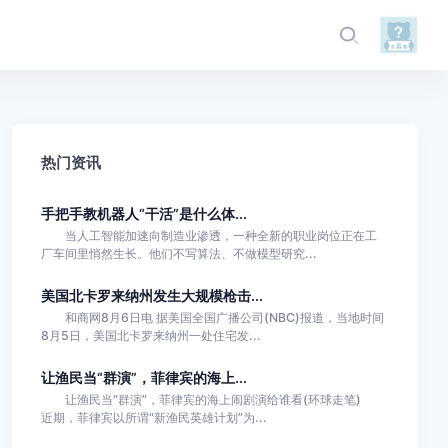
热门资讯
手把手教机器人“干活”是什么体...
当人工智能加速向制造业渗透，一种全新的职业岗位正在工
厂车间里悄然生长。他们不写算法、不做模型研究...
美国北卡罗来纳州发生大规模枪击...
和商网8月6日电 据美国全国广播公司(NBC)报道，当地时间
8月5日，美国北卡罗来纳州一处住宅发...
让渔民当“群演”，菲律宾的海上...
让渔民当“群演”，菲律宾的海上闹剧演给谁看(环球走笔)
近期，菲律宾以所谓“新渔民英雄计划”为...