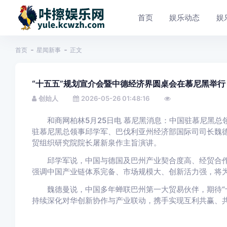
首页
娱乐动态
娱
首页
星闻新事
正文
“十五五”规划宣介会暨中德经济界圆桌会在慕尼黑举行
创始人
2026-05-26 01:48:16
和商网柏林5月25日电 慕尼黑消息：中国驻慕尼黑总领
驻慕尼黑总领事邱学军、巴伐利亚州经济部国际司司长魏德
贸组织研究院院长屠新泉作主旨演讲。
邱学军说，中国与德国及巴州产业契合度高、经贸合作基
强调中国产业链体系完备、市场规模大、创新活力强，将
魏德曼说，中国多年蝉联巴州第一大贸易伙伴，期待“十
持续深化对华创新协作与产业联动，携手实现互利共赢、共