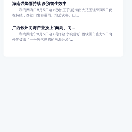
海南强降雨持续 多预警生效中
和商网海口8月5日电 (记者 王子谦)海南大范围强降雨5日仍
在持续，多部门发布暴雨、地质灾害、山...
广西钦州向海产业换上“向高、向...
和商网南宁8月5日电 (冯抒敏 李映儒)广西钦州市官方5日向
外界披露了一份热气腾腾的向海经济“...