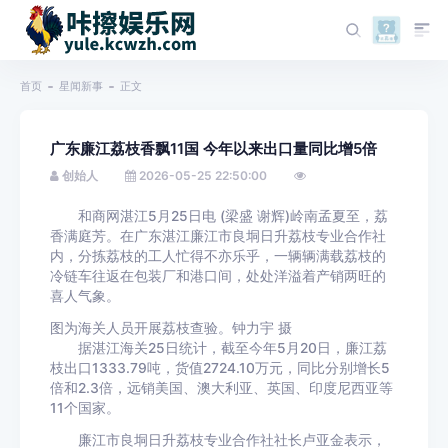
首页
星闻新事
正文
广东廉江荔枝香飘11国 今年以来出口量同比增5倍
创始人
2026-05-25 22:50:00
和商网湛江5月25日电 (梁盛 谢辉)岭南孟夏至，荔
香满庭芳。在广东湛江廉江市良垌日升荔枝专业合作社
内，分拣荔枝的工人忙得不亦乐乎，一辆辆满载荔枝的
冷链车往返在包装厂和港口间，处处洋溢着产销两旺的
喜人气象。
图为海关人员开展荔枝查验。钟力宇 摄
据湛江海关25日统计，截至今年5月20日，廉江荔
枝出口1333.79吨，货值2724.10万元，同比分别增长5
倍和2.3倍，远销美国、澳大利亚、英国、印度尼西亚等
11个国家。
廉江市良垌日升荔枝专业合作社社长卢亚金表示，