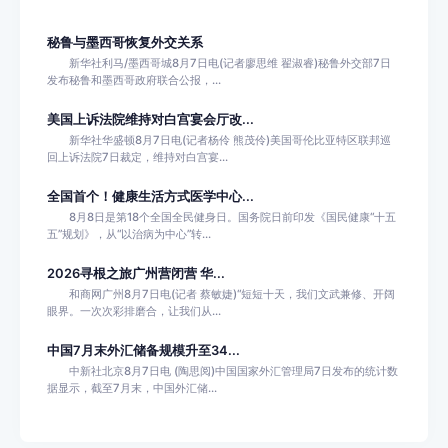
秘鲁与墨西哥恢复外交关系
新华社利马/墨西哥城8月7日电(记者廖思维 翟淑睿)秘鲁外交部7日
发布秘鲁和墨西哥政府联合公报，...
美国上诉法院维持对白宫宴会厅改...
新华社华盛顿8月7日电(记者杨伶 熊茂伶)美国哥伦比亚特区联邦巡
回上诉法院7日裁定，维持对白宫宴...
全国首个！健康生活方式医学中心...
8月8日是第18个全国全民健身日。国务院日前印发《国民健康“十五
五”规划》，从“以治病为中心”转...
2026寻根之旅广州营闭营 华...
和商网广州8月7日电(记者 蔡敏婕)“短短十天，我们文武兼修、开阔
眼界。一次次彩排磨合，让我们从...
中国7月末外汇储备规模升至34...
中新社北京8月7日电 (陶思阅)中国国家外汇管理局7日发布的统计数
据显示，截至7月末，中国外汇储...