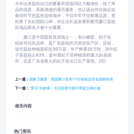
今年以来荔枝出口的重量和货值同比大幅增长，除了果
品的优质，高效便捷的通关服务，也让该合作社能赶在
最佳时节把荔枝远销海外，不仅牢牢守住鲜果品质，更
积累了良好国际口碑，对企业长远发展和擦亮廉江荔枝
区域品牌名片都十分重要。
廉江是中国荔枝发源地之一，有白糖罂、妃子笑、
桂味等优良品种，是广东荔枝的天然优良产区。目前，
该市荔枝种植面积近30万亩，年产鲜果25万吨，其中妃
子笑荔枝占83%，是中国妃子笑种植面积最大的县级
市，也是广东省最大的妃子笑出口生产基地。(完)
上一篇：
国家卫健委：我国累计发布1750项食品安全国家标准
下一篇：
“黑马”的故事：专访首师大附中男篮主帅白迪
相关内容
热门资讯