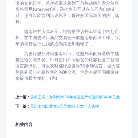
谊的文化纽带。首次搭乘这趟列车前往越南的爱尔兰旅
客格雷尼(Grainne)说，乘坐火车可以在车厢内自由走
动，还可以欣赏到沿途风景，是许多国际游客的热门选
择。
越南旅客庆漓表示，她曾搭乘该列车经南宁转赴广
州，在中国进出口商品交易会开展越南语翻译工作，“列
车的恢复运行让我的通勤路更加顺畅了”。
为更好服务跨境旅客出行，这趟列车配有通晓中越
英三语的乘务员，针对使用不同语言的旅客配备了智能
语言翻译机，可以实时翻译全世界70余种语言，极大便
利乘务员与外籍旅客的沟通交流，也为中越两国商旅往
来提供极大便利。(完)
上一篇：
云南玉溪：力争到2030年地区生产总值突破3400亿元
下一篇：
重庆永川山洪地灾已导致9人死亡11人失联
相关内容