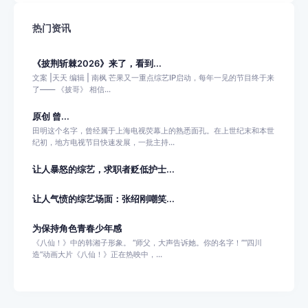
热门资讯
《披荆斩棘2026》来了，看到...
文案 |天天 编辑 | 南枫 芒果又一重点综艺IP启动，每年一见的节目终于来
了—— 《披哥》 相信...
原创 曾...
田明这个名字，曾经属于上海电视荧幕上的熟悉面孔。在上世纪末和本世
纪初，地方电视节目快速发展，一批主持...
让人暴怒的综艺，求职者贬低护士...
让人气愤的综艺场面：张绍刚嘲笑...
为保持角色青春少年感
《八仙！》中的韩湘子形象。 “师父，大声告诉她。你的名字！”“四川
造”动画大片《八仙！》正在热映中，...