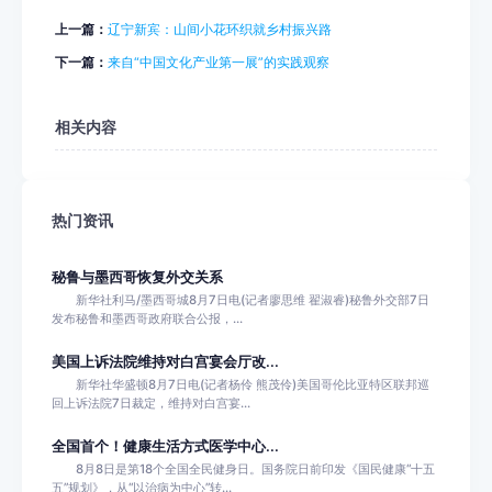
上一篇：
辽宁新宾：山间小花环织就乡村振兴路
下一篇：
来自“中国文化产业第一展”的实践观察
相关内容
热门资讯
秘鲁与墨西哥恢复外交关系
新华社利马/墨西哥城8月7日电(记者廖思维 翟淑睿)秘鲁外交部7日
发布秘鲁和墨西哥政府联合公报，...
美国上诉法院维持对白宫宴会厅改...
新华社华盛顿8月7日电(记者杨伶 熊茂伶)美国哥伦比亚特区联邦巡
回上诉法院7日裁定，维持对白宫宴...
全国首个！健康生活方式医学中心...
8月8日是第18个全国全民健身日。国务院日前印发《国民健康“十五
五”规划》，从“以治病为中心”转...