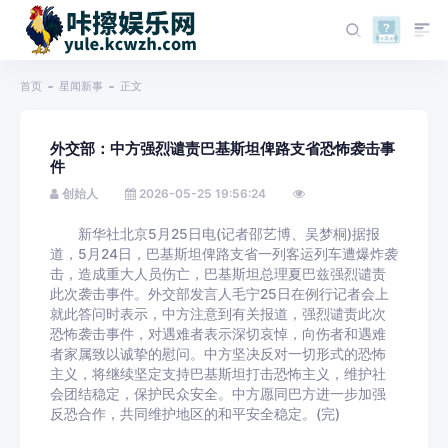
首页
星闻新事
正文
外交部：中方强烈谴责巴基斯坦俾路支省恐怖袭击事
件
创始人
2026-05-25 19:56:24
新华社北京5月25日电(记者邵艺博、吴梦桐)据报
道，5月24日，巴基斯坦俾路支省一列客运列车遭爆炸袭
击，造成重大人员伤亡，巴基斯坦总理夏巴兹强烈谴责
此次袭击事件。外交部发言人毛宁25日在例行记者会上
就此答问时表示，中方注意到有关报道，强烈谴责此次
恐怖袭击事件，对遇难者表示深切哀悼，向伤者和遇难
者家属致以诚挚的慰问。中方坚决反对一切形式的恐怖
主义，将继续坚定支持巴基斯坦打击恐怖主义，维护社
会团结稳定，保护民众安全。中方愿同巴方进一步加强
反恐合作，共同维护地区的和平安全稳定。(完)