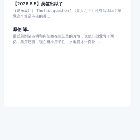
【2026.8.5】吴签出狱了...
（娱乐爆姐） The first question 1 《异人之下》还有后续吗？感
觉这个算是不错的漫...
原创 邹...
最近刷到邹市明和冉莹颖在综艺里的片段，说他们创业亏了两
亿，卖房还债，现在租小房子住，水电费才一百块，...