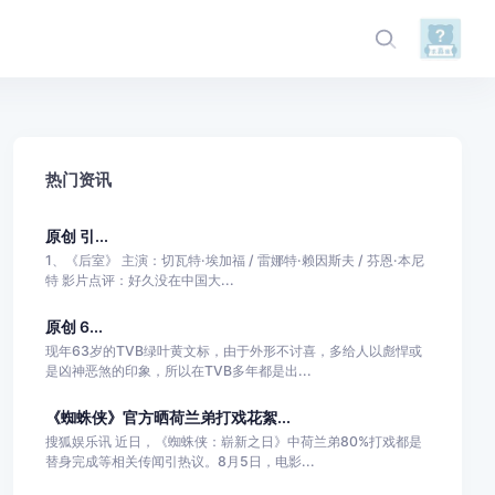
热门资讯
原创 引...
1、《后室》 主演：切瓦特·埃加福 / 雷娜特·赖因斯夫 / 芬恩·本尼
特 影片点评：好久没在中国大...
原创 6...
现年63岁的TVB绿叶黄文标，由于外形不讨喜，多给人以彪悍或
是凶神恶煞的印象，所以在TVB多年都是出...
《蜘蛛侠》官方晒荷兰弟打戏花絮...
搜狐娱乐讯 近日，《蜘蛛侠：崭新之日》中荷兰弟80%打戏都是
替身完成等相关传闻引热议。8月5日，电影...