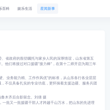
乐百科
娱乐生活
星闻新事
省委、省政府的殷切嘱托与家乡人民的深厚情谊，山东省第五
。他们将接过对口援疆“接力棒”，在第十二师开启为期三年
、业务能力精、工作作风优”的标准，从山东各行各业层层
域，不仅具备扎实的专业功底，更怀揣着支援边疆、服务兵团
鲁木齐后合影留念。刘倩 摄
，一批又一批援疆干部人才跨越千山万水，把山东的先进理