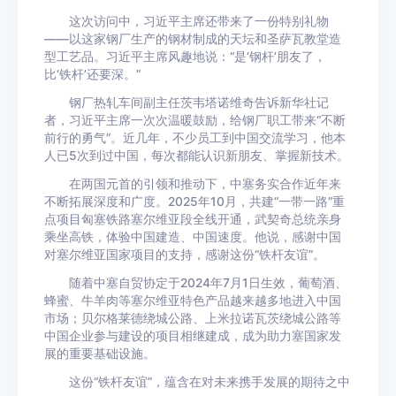
这次访问中，习近平主席还带来了一份特别礼物
——以这家钢厂生产的钢材制成的天坛和圣萨瓦教堂造
型工艺品。习近平主席风趣地说：“是‘钢杆’朋友了，
比‘铁杆’还要深。”
钢厂热轧车间副主任茨韦塔诺维奇告诉新华社记
者，习近平主席一次次温暖鼓励，给钢厂职工带来“不断
前行的勇气”。近几年，不少员工到中国交流学习，他本
人已5次到过中国，每次都能认识新朋友、掌握新技术。
在两国元首的引领和推动下，中塞务实合作近年来
不断拓展深度和广度。2025年10月，共建“一带一路”重
点项目匈塞铁路塞尔维亚段全线开通，武契奇总统亲身
乘坐高铁，体验中国建造、中国速度。他说，感谢中国
对塞尔维亚国家项目的支持，感谢这份“铁杆友谊”。
随着中塞自贸协定于2024年7月1日生效，葡萄酒、
蜂蜜、牛羊肉等塞尔维亚特色产品越来越多地进入中国
市场；贝尔格莱德绕城公路、上米拉诺瓦茨绕城公路等
中国企业参与建设的项目相继建成，成为助力塞国家发
展的重要基础设施。
这份“铁杆友谊”，蕴含在对未来携手发展的期待之中