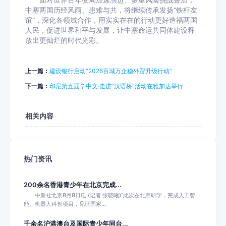
面对世界百年变局加速演进、多重风险挑战叠加，
中塞两国历经风雨、患难与共，将继续传承发扬“铁杆友
谊”，深化各领域合作，用实实在在的行动更好造福两国
人民，促进世界和平与发展，让中塞命运共同体建设释
放出更灿烂的时代光彩。
上一篇：
建设银行启动“2026百城万企稳外贸升级行动”
下一篇：
印尼第五届学中文·走进“汉语桥”活动在雅加达举行
相关内容
热门资讯
200余名香港青少年在北京完成...
中新社北京8月8日电 (记者 张晓曦)“此次在北京研学，完成人工智
能、机器人科创项目，见证国家...
千余名沪港澳台及国际青少年同台...