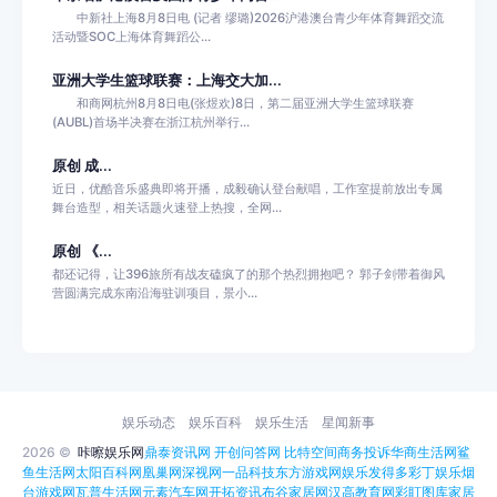
中新社上海8月8日电 (记者 缪璐)2026沪港澳台青少年体育舞蹈交流
活动暨SOC上海体育舞蹈公...
亚洲大学生篮球联赛：上海交大加...
和商网杭州8月8日电(张煜欢)8日，第二届亚洲大学生篮球联赛
(AUBL)首场半决赛在浙江杭州举行...
原创 成...
近日，优酷音乐盛典即将开播，成毅确认登台献唱，工作室提前放出专属
舞台造型，相关话题火速登上热搜，全网...
原创 《...
都还记得，让396旅所有战友磕疯了的那个热烈拥抱吧？ 郭子剑带着御风
营圆满完成东南沿海驻训项目，景小...
娱乐动态
娱乐百科
娱乐生活
星闻新事
2026 ©
咔嚓娱乐网
鼎泰资讯网
开创问答网
比特空间
商务投诉
华商生活网
鲨
鱼生活网
太阳百科网
凰巢网
深视网
一品科技
东方游戏网
娱乐发得多
彩丁娱乐
烟
台游戏网
瓦普生活网
元素汽车网
开拓资讯
布谷家居网
汉高教育网
彩盯图库
家居