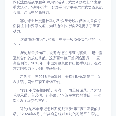
界反法西斯战争胜利80周年活动，武契奇多次赴华出席
重大活动。“铁杆友谊”，始终是习近平主席同武契奇总统
会晤、通话中的高频词。
塞尔维亚外交部长马尔科·久里奇说，两国元首保持
密切往来和深厚友谊，为双边合作持续深化提供了重要
动力。
这份“铁杆友谊”，植根于中塞一项项务实合作的行动
之中——
斯梅戴雷沃钢厂，被誉为“塞尔维亚的骄傲”，是中塞
互利合作的成功典范。这家百年钢厂曾深陷困境，一度
濒临倒闭。2016年，中国河钢集团伸出援手收购。在双
方共同努力下，钢厂重获新生。
习近平主席2016年访塞时，专程到访这家钢厂，发
表讲话，同钢厂职工亲切互动。
“我们不需要拍胸脯、夸海口，而是要诚恳、严肃地
兑现承诺。言必信、行必果。”习近平主席的讲话，一次
次引发全场热烈掌声。
“我永远不会忘记您对斯梅戴雷沃钢厂职工发表的讲
话。”2024年5月，武契奇总统对来访的习近平主席说。