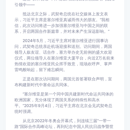
引领中——
抵达北京之际，武契奇总统在社交媒体上发文表
示，习近平主席是塞尔维亚真诚而伟大的朋友。“我相
信，此次访问将进一步加强塞尔维亚与中国之间的联
系，开启两国合作新篇章，并对未来产生深远影响。”
2024年5月，习近平主席对塞尔维亚进行国事访
问，武契奇总统亲赴机场迎接和送别。访问期间，两国
领导人叙友谊、话合作，塞方举办史无前例的盛大欢迎
仪式，两位领导人在塞尔维亚大厦平台，向近2万名前来
热情欢迎的塞尔维亚民众挥手致意，现场欢呼声、掌声
雷鸣般响起，留下难忘瞬间。
正是在那次访问期间，两国元首签署联合声明，宣
布构建新时代中塞命运共同体。
“塞尔维亚是第一个同中国共建新时代命运共同体的
欧洲国家，充分体现了两国关系的特殊性和高水
平。”2025年9月4日，习近平主席在北京会见武契奇总
统时强调。
从北京2022年冬奥会开幕式，到连续三届“一带一
路”国际合作高峰论坛，再到纪念中国人民抗日战争暨世