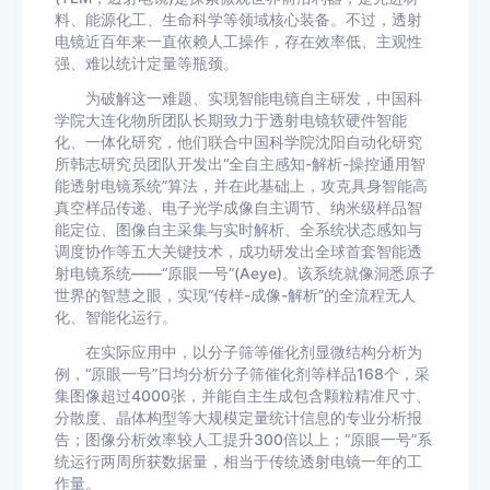
料、能源化工、生命科学等领域核心装备。不过，透射
电镜近百年来一直依赖人工操作，存在效率低、主观性
强、难以统计定量等瓶颈。
为破解这一难题、实现智能电镜自主研发，中国科
学院大连化物所团队长期致力于透射电镜软硬件智能
化、一体化研究，他们联合中国科学院沈阳自动化研究
所韩志研究员团队开发出“全自主感知-解析-操控通用智
能透射电镜系统”算法，并在此基础上，攻克具身智能高
真空样品传递、电子光学成像自主调节、纳米级样品智
能定位、图像自主采集与实时解析、全系统状态感知与
调度协作等五大关键技术，成功研发出全球首套智能透
射电镜系统——“原眼一号”(Aeye)。该系统就像洞悉原子
世界的智慧之眼，实现“传样-成像-解析”的全流程无人
化、智能化运行。
在实际应用中，以分子筛等催化剂显微结构分析为
例，“原眼一号”日均分析分子筛催化剂等样品168个，采
集图像超过4000张，并能自主生成包含颗粒精准尺寸、
分散度、晶体构型等大规模定量统计信息的专业分析报
告；图像分析效率较人工提升300倍以上；“原眼一号”系
统运行两周所获数据量，相当于传统透射电镜一年的工
作量。