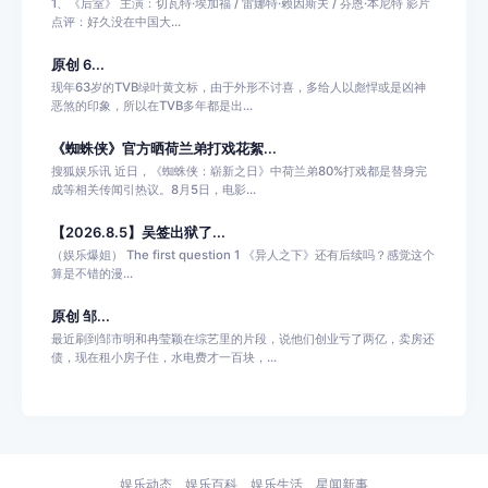
1、《后室》 主演：切瓦特·埃加福 / 雷娜特·赖因斯夫 / 芬恩·本尼特 影片
点评：好久没在中国大...
原创 6...
现年63岁的TVB绿叶黄文标，由于外形不讨喜，多给人以彪悍或是凶神
恶煞的印象，所以在TVB多年都是出...
《蜘蛛侠》官方晒荷兰弟打戏花絮...
搜狐娱乐讯 近日，《蜘蛛侠：崭新之日》中荷兰弟80%打戏都是替身完
成等相关传闻引热议。8月5日，电影...
【2026.8.5】吴签出狱了...
（娱乐爆姐） The first question 1 《异人之下》还有后续吗？感觉这个
算是不错的漫...
原创 邹...
最近刷到邹市明和冉莹颖在综艺里的片段，说他们创业亏了两亿，卖房还
债，现在租小房子住，水电费才一百块，...
娱乐动态
娱乐百科
娱乐生活
星闻新事