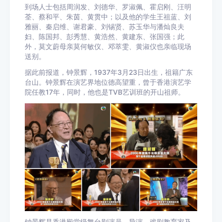
到场人士包括周润发、刘德华、罗淑佩、霍启刚、汪明
荃、蔡和平、朱茵、黄贯中；以及他的学生王祖蓝、刘
雅丽、秦启维、谢君豪、刘锡贤、苏玉华与潘灿良夫
妇、陈国邦、彭秀慧、黄浩然、黄建东、张国强；此
外，莫文蔚母亲莫何敏仪、邓萃雯、黄淑仪也亲临现场
送别。
据此前报道，钟景辉，1937年3月23日出生，祖籍广东
台山。钟景辉在演艺界地位德高望重，曾于香港演艺学
院任教17年，同时，他也是TVB艺训班的开山祖师。
钟景辉是香港殿堂级舞台剧演员、导演、戏剧教育家及