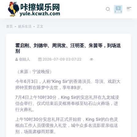
首页
娱乐生活
正文
霍启刚、刘德华、周润发、汪明荃、朱茵等，到场送
别
创始人
2026-07-09 03:07:22
（来源：宁波晚报）
今年6月3日，人称“King Sir”的香港演员、导演、戏剧大
师钟景辉在睡梦中去世，享年89岁。
7月4日上午10时30分，King Sir的安息礼拜在九龙城浸
信会举行。仪式结束后灵柩将奉移至钻石山火葬场，进
行火葬礼。
上午10时30分安息礼拜正式开始前，King Sir的白色灵
柩由工作人员缓缓推入礼堂，城中众多名流影星亲临送
别，场面肃穆而郑重。