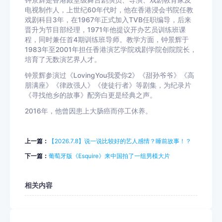
电视制作人，上世纪60年代时，他在香港浸会书院任教
戏剧科目3年，在1967年正式加入TVB任职编导，后来
晋升为节目部经理，1971年他提议开办艺员训练班课
程，同时兼任首4期训练班导师。教学方面，钟景辉于
1983年至2001年担任香港演艺学院戏剧学院创院院长，
培育了无数演艺界人才。
钟景辉参演过《LovingYou我爱你2》《甜孙爷爷》《高
朋满座》《律政强人》《使徒行者》等剧集，为纪录片
《寻找他乡的故事》配旁白更是经典之声。
2016年，他曾因患上大肠癌而停工休养。
上一篇：
【2026.7.8】说一说比较好的艺人感情？睡前故事！？
下一篇：
葡萄牙版《Esquire》来中国拍了一组男模大片
相关内容