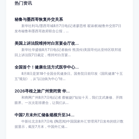
热门资讯
秘鲁与墨西哥恢复外交关系
新华社利马/墨西哥城8月7日电(记者廖思维 翟淑睿)秘鲁外交部7日
发布秘鲁和墨西哥政府联合公报，...
美国上诉法院维持对白宫宴会厅改...
新华社华盛顿8月7日电(记者杨伶 熊茂伶)美国哥伦比亚特区联邦巡
回上诉法院7日裁定，维持对白宫宴...
全国首个！健康生活方式医学中心...
8月8日是第18个全国全民健身日。国务院日前印发《国民健康“十五
五”规划》，从“以治病为中心”转...
2026寻根之旅广州营闭营 华...
和商网广州8月7日电(记者 蔡敏婕)“短短十天，我们文武兼修、开阔
眼界。一次次彩排磨合，让我们从...
中国7月末外汇储备规模升至34...
中新社北京8月7日电 (陶思阅)中国国家外汇管理局7日发布的统计数
据显示，截至7月末，中国外汇储...