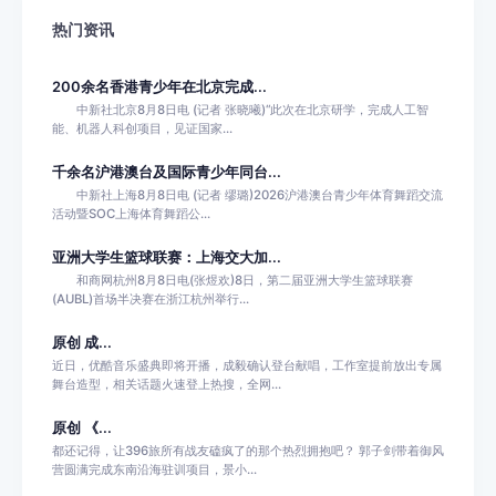
热门资讯
200余名香港青少年在北京完成...
中新社北京8月8日电 (记者 张晓曦)“此次在北京研学，完成人工智
能、机器人科创项目，见证国家...
千余名沪港澳台及国际青少年同台...
中新社上海8月8日电 (记者 缪璐)2026沪港澳台青少年体育舞蹈交流
活动暨SOC上海体育舞蹈公...
亚洲大学生篮球联赛：上海交大加...
和商网杭州8月8日电(张煜欢)8日，第二届亚洲大学生篮球联赛
(AUBL)首场半决赛在浙江杭州举行...
原创 成...
近日，优酷音乐盛典即将开播，成毅确认登台献唱，工作室提前放出专属
舞台造型，相关话题火速登上热搜，全网...
原创 《...
都还记得，让396旅所有战友磕疯了的那个热烈拥抱吧？ 郭子剑带着御风
营圆满完成东南沿海驻训项目，景小...