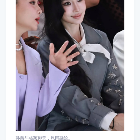
孙茜与杨颖聊天，氛围融洽。