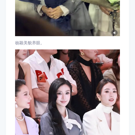
杨颖美貌养眼。