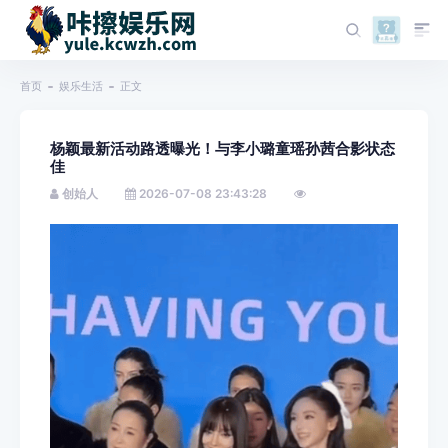
首页
娱乐生活
正文
杨颖最新活动路透曝光！与李小璐童瑶孙茜合影状态
佳
创始人
2026-07-08 23:43:28