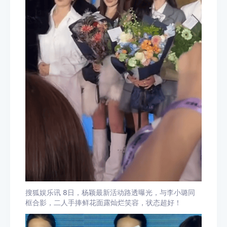
搜狐娱乐讯 8日，杨颖最新活动路透曝光，与李小璐同
框合影，二人手捧鲜花面露灿烂笑容，状态超好！