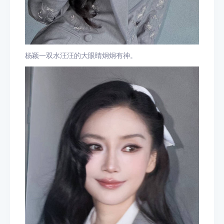
杨颖一双水汪汪的大眼睛炯炯有神。