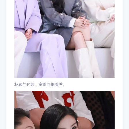
杨颖与孙茜、童瑶同框看秀。