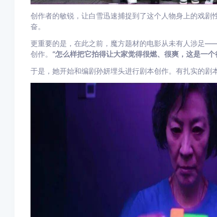
创作者的敏锐，让白雪迅速捕捉到了这个人物身上的戏剧
奋。
更重要的是，在此之前，魔方题材的电影从未有人涉足—
创作。
“怎么样把它拍得让大家觉得很燃、很爽，这是一个
于是，她开始和编剧孙妍埋头进行剧本创作。有扎实的剧