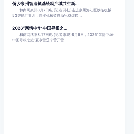
侨乡泉州智造筑基绘就产城共生新...
和商网泉州8月7日电 (记者 孙虹)走进泉州洛江区铁拓机械
5G智能产业园，焊接机械臂自动完成焊接...
2026“亲情中华·中国寻根之...
和商网沈阳8月7日电 (记者 李晛)8月6日，2026“亲情中华·
中国寻根之旅”夏令营辽宁营开营...