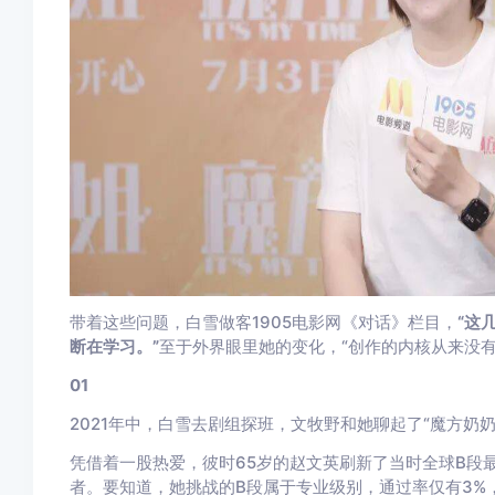
带着这些问题，白雪做客1905电影网《对话》栏目，
“这
断在学习。”
至于外界眼里她的变化，“创作的内核从来没有
01
2021年中，白雪去剧组探班，文牧野和她聊起了“魔方奶
凭借着一股热爱，彼时65岁的赵文英刷新了当时全球B段
者。要知道，她挑战的B段属于专业级别，通过率仅有3%