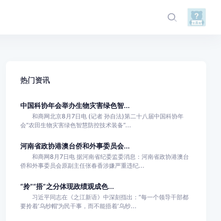
热门资讯
中国科协年会举办生物灾害绿色智...
和商网北京8月7日电 (记者 孙自法)第二十八届中国科协年
会“农田生物灾害绿色智慧防控技术装备”...
河南省政协港澳台侨和外事委员会...
和商网8月7日电 据河南省纪委监委消息：河南省政协港澳台
侨和外事委员会原副主任张春香涉嫌严重违纪...
“拎”“捂”之分体现政绩观成色...
习近平同志在《之江新语》中深刻指出：“每一个领导干部都
要拎着‘乌纱帽’为民干事，而不能捂着‘乌纱...