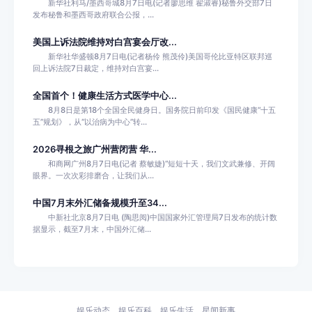
新华社利马/墨西哥城8月7日电(记者廖思维 翟淑睿)秘鲁外交部7日
发布秘鲁和墨西哥政府联合公报，...
美国上诉法院维持对白宫宴会厅改...
新华社华盛顿8月7日电(记者杨伶 熊茂伶)美国哥伦比亚特区联邦巡
回上诉法院7日裁定，维持对白宫宴...
全国首个！健康生活方式医学中心...
8月8日是第18个全国全民健身日。国务院日前印发《国民健康“十五
五”规划》，从“以治病为中心”转...
2026寻根之旅广州营闭营 华...
和商网广州8月7日电(记者 蔡敏婕)“短短十天，我们文武兼修、开阔
眼界。一次次彩排磨合，让我们从...
中国7月末外汇储备规模升至34...
中新社北京8月7日电 (陶思阅)中国国家外汇管理局7日发布的统计数
据显示，截至7月末，中国外汇储...
娱乐动态
娱乐百科
娱乐生活
星闻新事