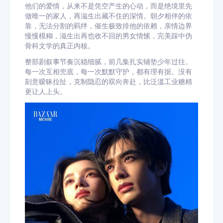
他们的爱情，从来不是凭空产生的心动，而是绝境里先
做唯一的家人，再滋生出藏不住的深情。朝夕相伴的依
靠，无法分割的羁绊，催生极致排他的依赖，亲情边界
慢慢模糊，滋生出再也收不回的男女情愫，完美踩中伪
骨科文学的真正内核。
整部剧叙事节奏沉稳细腻，前几集扎实铺垫少年过往。
每一次互相兜底，每一次默默守护，都有理有据。没有
刻意暧昧拉扯，克制隐忍的双向奔赴，比泛滥工业糖精
更让人上头。