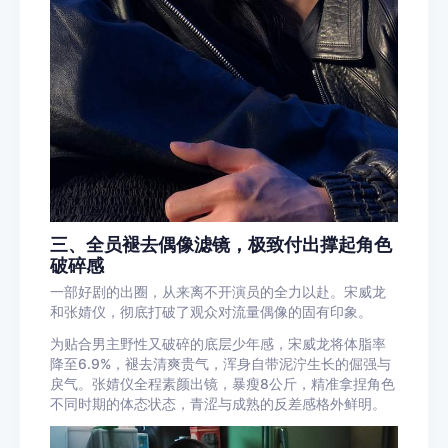
三、全员褪去偶像滤镜，极致付出撑起角色
破碎感
一部好剧的出圈，从来离不开演员的全力以赴。宋威龙
和张婧仪，彻底打破了观众对流量偶像的固有印象。
为贴合男主野性又破碎的底层少年感，宋威龙将体脂率
降至6.9%，褪去清爽贵气，浑身自带泥泞生长的倔强与
戾气。张婧仪全程素颜出镜，暴瘦8公斤，精准拿捏角色
不同时期的体态状态，青涩与成熟的反差感格外鲜明。