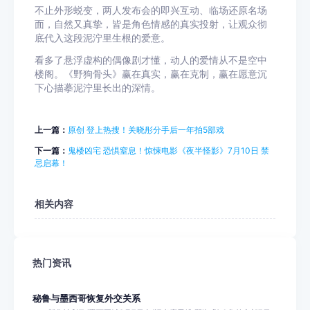
不止外形蜕变，两人发布会的即兴互动、临场还原名场
面，自然又真挚，皆是角色情感的真实投射，让观众彻
底代入这段泥泞里生根的爱意。
看多了悬浮虚构的偶像剧才懂，动人的爱情从不是空中
楼阁。《野狗骨头》赢在真实，赢在克制，赢在愿意沉
下心描摹泥泞里长出的深情。
上一篇：
原创 登上热搜！关晓彤分手后一年拍5部戏
下一篇：
鬼楼凶宅 恐惧窒息！惊悚电影《夜半怪影》7月10日 禁
忌启幕！
相关内容
热门资讯
秘鲁与墨西哥恢复外交关系