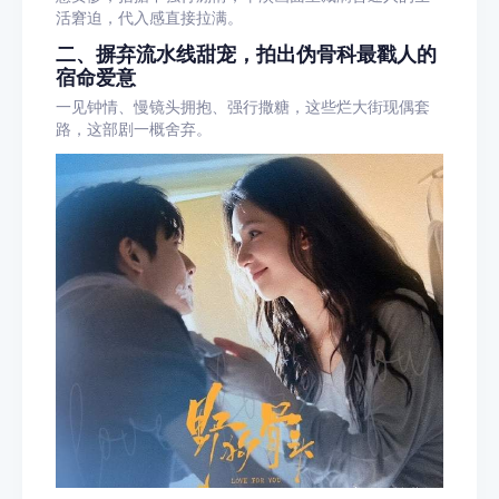
活窘迫，代入感直接拉满。
二、摒弃流水线甜宠，拍出伪骨科最戳人的
宿命爱意
一见钟情、慢镜头拥抱、强行撒糖，这些烂大街现偶套
路，这部剧一概舍弃。