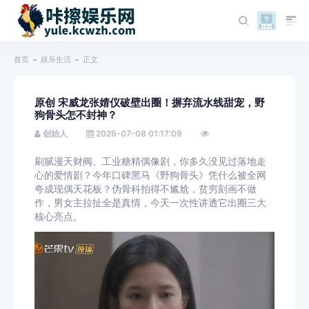
首页
娱乐生活
正文
原创 宋威龙张婧仪破壁出圈！摒弃流水线甜宠，野
狗骨头怎不封神？
创始人
2026-07-08 01:17:09
刷腻漫天财阀、工业糖精偶像剧，你多久没见过落地走
心的爱情剧？今年口碑黑马《野狗骨头》凭什么被全网
夸成现偶天花板？伪骨科拍得不尴尬，贫穷刻画不做
作，男女主拉扯全是真情，今天一次性讲透它出圈三大
核心亮点。