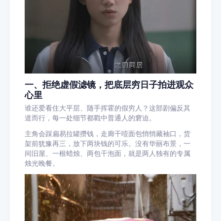
一、拒绝虚假滤镜，把底层穷日子拍进观众
心里
谁还爱看住大平层、随手挥霍的假穷人？这部剧偏反其
道而行，每一处细节都戳中普通人的窘迫。
主角会踩扁易拉罐攒钱，走廊干噎面包悄悄藏袖口，货
架前犹豫再三，放下两块钱的可乐。没有华丽布景，一
间旧屋、一根蜡烛、两包干泡面，就是两人独有的专属
烛光晚餐。