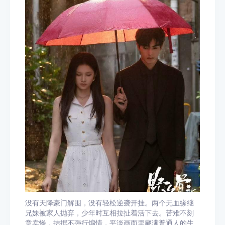
没有天降豪门解围，没有轻松逆袭开挂。两个无血缘继
兄妹被家人抛弃，少年时互相拉扯着活下去。苦难不刻
意卖惨，拮据不强行煽情，平淡画面里藏满普通人的生