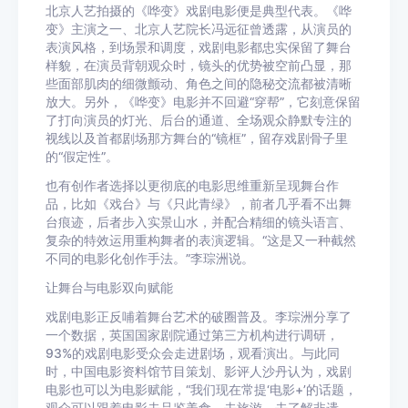
北京人艺拍摄的《哗变》戏剧电影便是典型代表。《哗
变》主演之一、北京人艺院长冯远征曾透露，从演员的
表演风格，到场景和调度，戏剧电影都忠实保留了舞台
样貌，在演员背朝观众时，镜头的优势被空前凸显，那
些面部肌肉的细微颤动、角色之间的隐秘交流都被清晰
放大。另外，《哗变》电影并不回避“穿帮”，它刻意保留
了打向演员的灯光、后台的通道、全场观众静默专注的
视线以及首都剧场那方舞台的“镜框”，留存戏剧骨子里
的“假定性”。
也有创作者选择以更彻底的电影思维重新呈现舞台作
品，比如《戏台》与《只此青绿》，前者几乎看不出舞
台痕迹，后者步入实景山水，并配合精细的镜头语言、
复杂的特效运用重构舞者的表演逻辑。“这是又一种截然
不同的电影化创作手法。”李琮洲说。
让舞台与电影双向赋能
戏剧电影正反哺着舞台艺术的破圈普及。李琮洲分享了
一个数据，英国国家剧院通过第三方机构进行调研，
93%的戏剧电影受众会走进剧场，观看演出。与此同
时，中国电影资料馆节目策划、影评人沙丹认为，戏剧
电影也可以为电影赋能，“我们现在常提‘电影+’的话题，