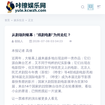
首页
娱乐生活
正文
从剧场到银幕：“戏剧电影”为何走红？
创始人
2026-07-06 03:34:23
本报记者 高倩
近两年，大银幕上越来越多地出现这样一类作品：它们
源自舞台艺术，又不同于纯粹的纪实影像；它们出现在
电影院中，但又明显区别于传统意义上的电影。北京人
民艺术剧院今年携《茶馆》《哗变》等4部戏剧电影亮相
第16届北京国际电影节，《哗变》成为本届北影节影票
最快售罄的影片；国家大剧院歌剧电影展举办至第10
届，来自14个国家的22部舞台佳作正在轮番展映。看似
小众的赛道，已悄然搅起一片波澜。
让一票难求的演出被更多人看见