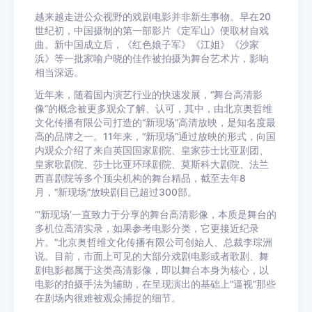
越来越走进公众视野的戏剧电影并非新生事物。早在20
世纪初，中国摄制的第一部影片《定军山》便取材自戏
曲。新中国成立后，《红色娘子军》《江姐》《沙家
浜》等一批家喻户晓的佳作被拍摄为舞台艺术片，影响
相当深远。
近年来，随着国内演艺行业的快速发展，“舞台高清影
像”的概念被更多观众了解、认可，其中，由北京奥哲维
文化传播有限公司打造的“新现场”高清放映，是知名度最
高的品牌之一。11年来，“新现场”通过放映的形式，向国
内观众介绍了来自英国国家剧院、皇家莎士比亚剧团、
皇家歌剧院、莎士比亚环球剧院、莫斯科大剧院、法兰
西喜剧院等多个顶尖机构的舞台精品，截至去年8
月，“新现场”放映剧目已超过300部。
“‘新现场’一直致力于分享的舞台高清影像，本质是舞台的
多机位高清实录，如果参考电影分类，它更接近纪录
片。”北京奥哲维文化传播有限公司创始人、总裁李琮洲
说。目前，市面上可见的大部分戏剧电影或者歌剧、舞
剧电影都属于这类高清影像，即以舞台本身为核心，以
电影的拍摄手法为辅助，在呈现演出的基础上“逼视”那些
在剧场内很难被观众捕捉的细节。