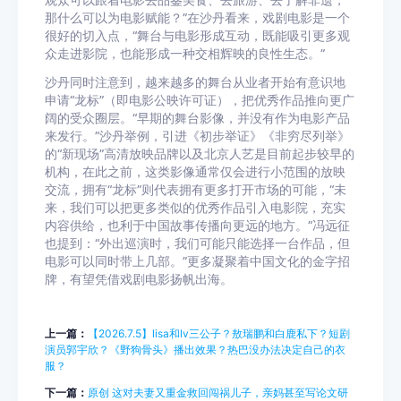
观众可以跟着电影去品鉴美食、去旅游、去了解非遗，
那什么可以为电影赋能？”在沙丹看来，戏剧电影是一个
很好的切入点，“舞台与电影形成互动，既能吸引更多观
众走进影院，也能形成一种交相辉映的良性生态。”
沙丹同时注意到，越来越多的舞台从业者开始有意识地
申请“龙标”（即电影公映许可证），把优秀作品推向更广
阔的受众圈层。“早期的舞台影像，并没有作为电影产品
来发行。”沙丹举例，引进《初步举证》《非穷尽列举》
的“新现场”高清放映品牌以及北京人艺是目前起步较早的
机构，在此之前，这类影像通常仅会进行小范围的放映
交流，拥有“龙标”则代表拥有更多打开市场的可能，“未
来，我们可以把更多类似的优秀作品引入电影院，充实
内容供给，也利于中国故事传播向更远的地方。”冯远征
也提到：“外出巡演时，我们可能只能选择一台作品，但
电影可以同时带上几部。”更多凝聚着中国文化的金字招
牌，有望凭借戏剧电影扬帆出海。
上一篇：
【2026.7.5】lisa和lv三公子？敖瑞鹏和白鹿私下？短剧
演员郭宇欣？《野狗骨头》播出效果？热巴没办法决定自己的衣
服？
下一篇：
原创 这对夫妻又重金救回闯祸儿子，亲妈甚至写论文研