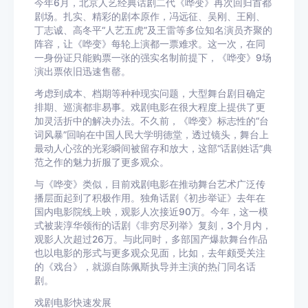
今年6月，北京人艺经典话剧二代《哗变》再次回归首都
剧场。扎实、精彩的剧本原作，冯远征、吴刚、王刚、
丁志诚、高冬平“人艺五虎”及王雷等多位知名演员齐聚的
阵容，让《哗变》每轮上演都一票难求。这一次，在同
一身份证只能购票一张的强实名制前提下，《哗变》9场
演出票依旧迅速售罄。
考虑到成本、档期等种种现实问题，大型舞台剧目确定
排期、巡演都非易事。戏剧电影在很大程度上提供了更
加灵活折中的解决办法。不久前，《哗变》标志性的“台
词风暴”回响在中国人民大学明德堂，透过镜头，舞台上
最动人心弦的光彩瞬间被留存和放大，这部“话剧姓话”典
范之作的魅力折服了更多观众。
与《哗变》类似，目前戏剧电影在推动舞台艺术广泛传
播层面起到了积极作用。独角话剧《初步举证》去年在
国内电影院线上映，观影人次接近90万。今年，这一模
式被裴淳华领衔的话剧《非穷尽列举》复刻，3个月内，
观影人次超过26万。与此同时，多部国产爆款舞台作品
也以电影的形式与更多观众见面，比如，去年颇受关注
的《戏台》，就源自陈佩斯执导并主演的热门同名话
剧。
戏剧电影快速发展