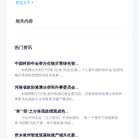
究过儿子？
相关内容
热门资讯
中国科协年会举办生物灾害绿色智...
和商网北京8月7日电 (记者 孙自法)第二十八届中国科协年会“农田生
物灾害绿色智慧防控技术装备”...
河南省政协港澳台侨和外事委员会...
和商网8月7日电 据河南省纪委监委消息：河南省政协港澳台侨和外
事委员会原副主任张春香涉嫌严重违纪...
“拎”“捂”之分体现政绩观成色...
习近平同志在《之江新语》中深刻指出：“每一个领导干部都要拎
着‘乌纱帽’为民干事，而不能捂着‘乌纱...
侨乡泉州智造筑基绘就产城共生新...