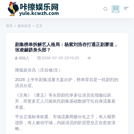
首页
娱乐生活
正文
剧集榜单拆解艺人格局：杨紫刘浩存打通正剧赛道，
张凌赫跻身头部？
创始人
2026-07-05 23:10:25
搜狐娱乐讯（庄自修/文）
2026 上半年剧集流量大盘出炉，榜单背后是一轮剧烈的
演员分层。
《主角》《逐玉》等头部剧托举多位演员实现咖位跃
升，而更多艺人只能依托剧集基础数据守住自身流量基
本盘。
平台立项标准收紧、市场流量两极分化之下，有人顺势
进阶，有人被动守城，内娱演员的阶层壁垒正在愈发清
晰。