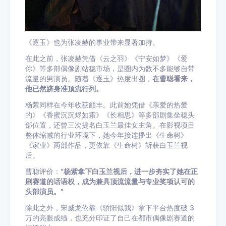
《逐玉》也为张凌赫的事业带来显著加持。
在此之前，张凌赫凭借《云之羽》《宁安如梦》《爱
你》等多部偶像剧站稳市场，是圈内为数不多能够自带
流量的男演员。随着《逐玉》热度出圈，
在曹聪看来，
他已然跻身准顶流行列。
杨紫同样在今年收获颇丰。此前她凭借《亲爱的热爱
的》《香蜜沉沉烬如霜》《长相思》等多部剧集坐稳头
部位置，还曾三次提名白玉兰最佳女主角。在影视项目
整体缩减的行业环境下，她今年接连播出《生命树》
《家业》两部作品，更依靠《生命树》斩获白玉兰视
后。
曹聪评价：
“杨紫拿下白玉兰视后，进一步夯实了她在正
剧赛道的话语权，成为兼具顶流流量与专业奖项认可的
头部演员。”
除此之外，宋威龙依靠《骄阳似我》拿下平台热度破 3
万的亮眼成绩，也充分印证了自己在都市偶像剧赛道的