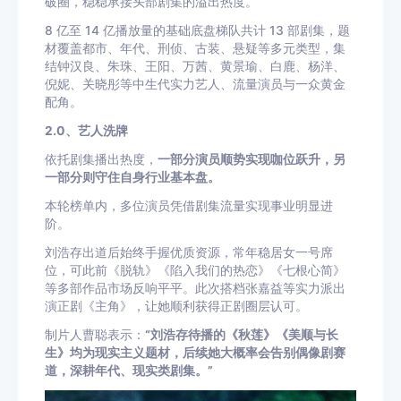
破圈，稳稳承接头部剧集的溢出热度。
8 亿至 14 亿播放量的基础底盘梯队共计 13 部剧集，题
材覆盖都市、年代、刑侦、古装、悬疑等多元类型，集
结钟汉良、朱珠、王阳、万茜、黄景瑜、白鹿、杨洋、
倪妮、关晓彤等中生代实力艺人、流量演员与一众黄金
配角。
2.0、艺人洗牌
依托剧集播出热度，
一部分演员顺势实现咖位跃升，另
一部分则守住自身行业基本盘。
本轮榜单内，多位演员凭借剧集流量实现事业明显进
阶。
刘浩存出道后始终手握优质资源，常年稳居女一号席
位，可此前《脱轨》《陷入我们的热恋》《七根心简》
等多部作品市场反响平平。此次搭档张嘉益等实力派出
演正剧《主角》，让她顺利获得正剧圈层认可。
制片人曹聪表示：
“刘浩存待播的《秋莲》《美顺与长
生》均为现实主义题材，后续她大概率会告别偶像剧赛
道，深耕年代、现实类剧集。”