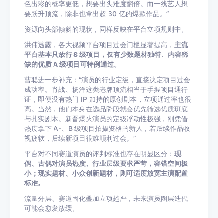
色出彩的概率更低，想要出头难度翻倍。而一线艺人想
要跃升顶流，除非也拿出超 30 亿的爆款作品。”
资源向头部倾斜的现状，同样反映在平台立项规则中。
洪伟透露，各大视频平台项目过会门槛显著提高，
主流
平台基本只放行 S 级项目，仅有少数题材独特、内容稀
缺的优质 A 级项目可特例通过。
曹聪进一步补充：“演员的行业定级，直接决定项目过会
成功率。肖战、杨洋这类老牌顶流相当于手握项目通行
证，即便没有热门 IP 加持的原创剧本，立项通过率也很
高。当然，他们本身在选品阶段就会优先筛选优质班底
与扎实剧本。新晋爆火演员的定级浮动性极强，刚凭借
热度拿下 A-、B 级项目拍摄资格的新人，若后续作品收
视疲软，后续新项目很难顺利过会。”
平台对不同赛道演员的评判标准也存在明显区分：
现
偶、古偶对演员热度、行业层级要求严苛，容错空间极
小；现实题材、小众创新题材，则可适度放宽主演配置
标准。
流量分层、赛道固化叠加立项趋严，未来演员圈层迭代
可能会愈发放缓。