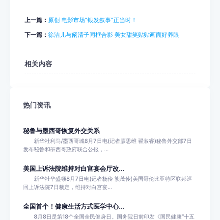
上一篇：
原创 电影市场“银发叙事”正当时！
下一篇：
徐洁儿与阚清子同框合影 美女甜笑贴贴画面好养眼
相关内容
热门资讯
秘鲁与墨西哥恢复外交关系
新华社利马/墨西哥城8月7日电(记者廖思维 翟淑睿)秘鲁外交部7日
发布秘鲁和墨西哥政府联合公报，...
美国上诉法院维持对白宫宴会厅改...
新华社华盛顿8月7日电(记者杨伶 熊茂伶)美国哥伦比亚特区联邦巡
回上诉法院7日裁定，维持对白宫宴...
全国首个！健康生活方式医学中心...
8月8日是第18个全国全民健身日。国务院日前印发《国民健康“十五