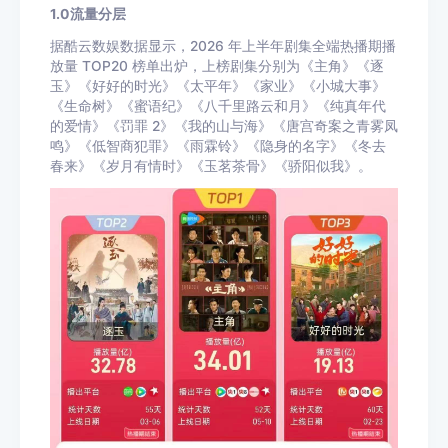
1.0流量分层
据酷云数娱数据显示，2026 年上半年剧集全端热播期播
放量 TOP20 榜单出炉，上榜剧集分别为《主角》《逐
玉》《好好的时光》《太平年》《家业》《小城大事》
《生命树》《蜜语纪》《八千里路云和月》《纯真年代
的爱情》《罚罪 2》《我的山与海》《唐宫奇案之青雾凤
鸣》《低智商犯罪》《雨霖铃》《隐身的名字》《冬去
春来》《岁月有情时》《玉茗茶骨》《骄阳似我》。