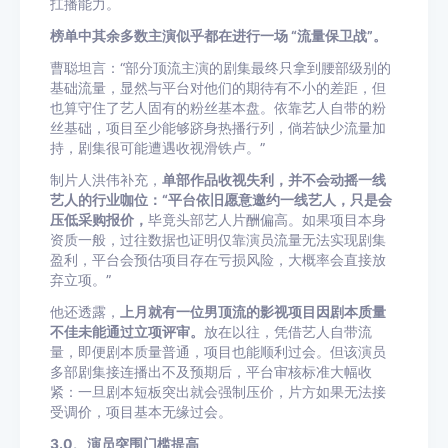
扛播能力。
榜单中其余多数主演似乎都在进行一场 “流量保卫战”。
曹聪坦言：“部分顶流主演的剧集最终只拿到腰部级别的
基础流量，显然与平台对他们的期待有不小的差距，但
也算守住了艺人固有的粉丝基本盘。依靠艺人自带的粉
丝基础，项目至少能够跻身热播行列，倘若缺少流量加
持，剧集很可能遭遇收视滑铁卢。”
制片人洪伟补充，
单部作品收视失利，并不会动摇一线
艺人的行业咖位：“平台依旧愿意邀约一线艺人，只是会
压低采购报价，
毕竟头部艺人片酬偏高。如果项目本身
资质一般，过往数据也证明仅靠演员流量无法实现剧集
盈利，平台会预估项目存在亏损风险，大概率会直接放
弃立项。”
他还透露，
上月就有一位男顶流的影视项目因剧本质量
不佳未能通过立项评审。
放在以往，凭借艺人自带流
量，即便剧本质量普通，项目也能顺利过会。但该演员
多部剧集接连播出不及预期后，平台审核标准大幅收
紧：一旦剧本短板突出就会强制压价，片方如果无法接
受调价，项目基本无缘过会。
3.0、演员突围门槛提高