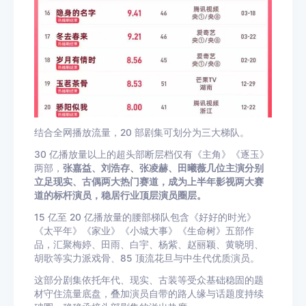
结合全网播放流量，20 部剧集可划分为三大梯队。
30 亿播放量以上的超头部断层档仅有《主角》《逐玉》
两部，
张嘉益、刘浩存、张凌赫、田曦薇几位主演分别
立足现实、古偶两大热门赛道，成为上半年影视两大赛
道的标杆演员，稳居行业顶层演员圈层。
15 亿至 20 亿播放量的腰部梯队包含《好好的时光》
《太平年》《家业》《小城大事》《生命树》五部作
品，汇聚梅婷、田雨、白宇、杨紫、赵丽颖、黄晓明、
胡歌等实力派戏骨、85 顶流花旦与中生代优质演员。
这部分剧集依托年代、现实、古装等受众基础稳固的题
材守住流量底盘，叠加演员自带的路人缘与话题度持续