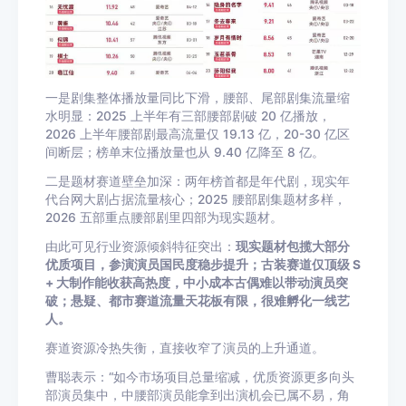
一是剧集整体播放量同比下滑，腰部、尾部剧集流量缩
水明显：2025 上半年有三部腰部剧破 20 亿播放，
2026 上半年腰部剧最高流量仅 19.13 亿，20-30 亿区
间断层；榜单末位播放量也从 9.40 亿降至 8 亿。
二是题材赛道壁垒加深：两年榜首都是年代剧，现实年
代台网大剧占据流量核心；2025 腰部剧集题材多样，
2026 五部重点腰部剧里四部为现实题材。
由此可见行业资源倾斜特征突出：
现实题材包揽大部分
优质项目，参演演员国民度稳步提升；古装赛道仅顶级 S
+ 大制作能收获高热度，中小成本古偶难以带动演员突
破；悬疑、都市赛道流量天花板有限，很难孵化一线艺
人。
赛道资源冷热失衡，直接收窄了演员的上升通道。
曹聪表示：“如今市场项目总量缩减，优质资源更多向头
部演员集中，中腰部演员能拿到出演机会已属不易，角