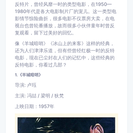
反特片，曾经风靡一时的类型电影，在1950—
1980年代是各大电影制片厂的宠儿。这一类型电
影情节惊险曲折，很多电影不仅票房大卖，在电
视台也曾轮番播放，故而很多小伙伴童年时曾反
复观看，留下过美好的回忆。
像《羊城暗哨》《冰山上的来客》这样的经典，
还为人们津津乐道，但有些曾经红极一时的反特
电影，现在已尘封在人们的记忆中，这些经典的
反特电影，你看过几部？
1.《羊城暗哨》
导演: 卢珏
主演: 冯喆 / 梁明 / 狄梵
上映日期：1957年