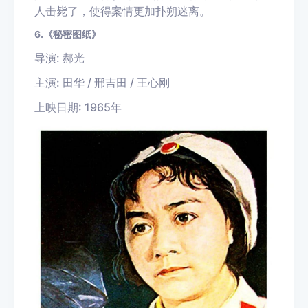
人击毙了，使得案情更加扑朔迷离。
6.《秘密图纸》
导演: 郝光
主演: 田华 / 邢吉田 / 王心刚
上映日期: 1965年