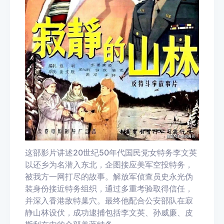
这部影片讲述20世纪50年代国民党女特务李文英
以还乡为名潜入东北，企图接应美军空投特务，
被我方一网打尽的故事。解放军侦查员史永光伪
装身份接近特务组织，通过多重考验取得信任，
并深入香港敌特巢穴。最终他配合公安部队在寂
静山林设伏，成功逮捕包括李文英、孙威廉、皮