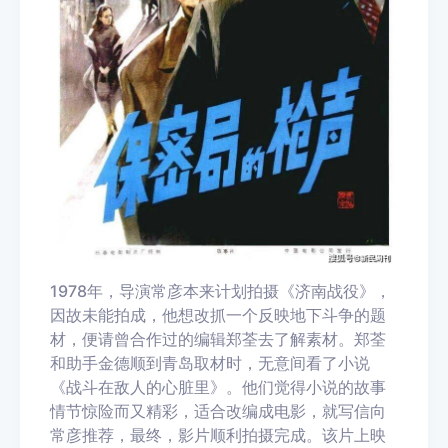
1978年，导演常彦本来计划拍摄《济南战役》，
因故未能拍成，他想改抓一个反映地下斗争的题
材，便请曾合作过的编辑郑荃去了解素材。郑荃
和助手金德顺到青岛取材时，无意间看了小说
《战斗在敌人的心脏里》。他们觉得小说的故事
情节惊险而又精彩，适合改编成电影，就写信向
常彦推荐，最终，影片顺利拍摄完成。该片上映