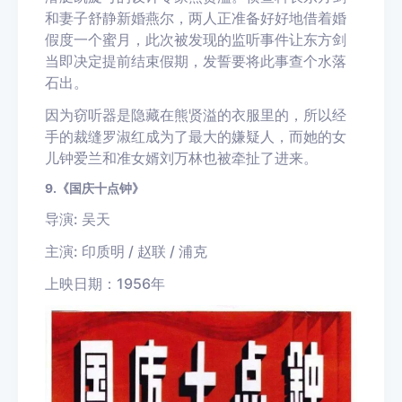
和妻子舒静新婚燕尔，两人正准备好好地借着婚
假度一个蜜月，此次被发现的监听事件让东方剑
当即决定提前结束假期，发誓要将此事查个水落
石出。
因为窃听器是隐藏在熊贤溢的衣服里的，所以经
手的裁缝罗淑红成为了最大的嫌疑人，而她的女
儿钟爱兰和准女婿刘万林也被牵扯了进来。
9.《国庆十点钟》
导演: 吴天
主演: 印质明 / 赵联 / 浦克
上映日期：1956年