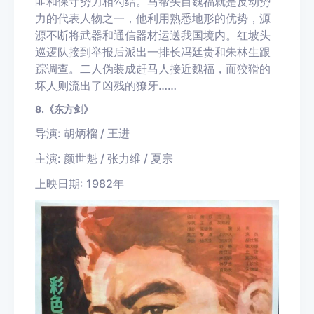
匪和保守势力相勾结。马帮头目魏福就是反动势
力的代表人物之一，他利用熟悉地形的优势，源
源不断将武器和通信器材运送我国境内。红坡头
巡逻队接到举报后派出一排长冯廷贵和朱林生跟
踪调查。二人伪装成赶马人接近魏福，而狡猾的
坏人则流出了凶残的獠牙……
8.《东方剑》
导演: 胡炳榴 / 王进
主演: 颜世魁 / 张力维 / 夏宗
上映日期: 1982年