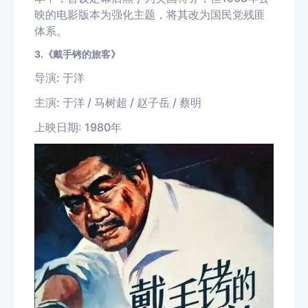
映的电影版本为强化主题，将其改为国民党残匪
体系。
3.《戴手铐的旅客》
导演: 于洋
主演: 于洋 / 马树超 / 赵子岳 / 蔡明
上映日期: 1980年