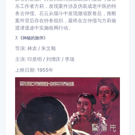
乐工作者方莉，发现案件涉及伪装成老中医的特
务古仲儒。石云从烟斗中发现微缩胶卷后，推断
案件背后存在特务组织，最终在古仲儒与方莉偷
渡潜逃途中实施收网行动。
7.《神秘的旅伴》
导演: 林农 / 朱文顺
主演: 印质明 / 刘增庆 / 李颉
上映日期: 1955年