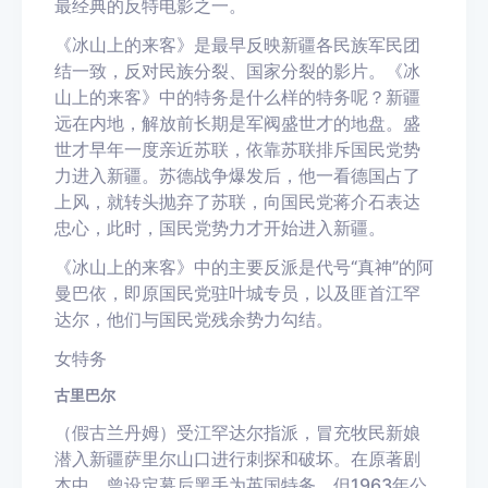
最经典的反特电影之一。
《冰山上的来客》是最早反映新疆各民族军民团
结一致，反对民族分裂、国家分裂的影片。《冰
山上的来客》中的特务是什么样的特务呢？新疆
远在内地，解放前长期是军阀盛世才的地盘。盛
世才早年一度亲近苏联，依靠苏联排斥国民党势
力进入新疆。苏德战争爆发后，他一看德国占了
上风，就转头抛弃了苏联，向国民党蒋介石表达
忠心，此时，国民党势力才开始进入新疆。
《冰山上的来客》中的主要反派是代号“真神”的阿
曼巴依，即原国民党驻叶城专员，以及匪首江罕
达尔，他们与国民党残余势力勾结。
女特务
古里巴尔
（假古兰丹姆）受江罕达尔指派，冒充牧民新娘
潜入新疆萨里尔山口进行刺探和破坏。在原著剧
本中，曾设定幕后黑手为英国特务，但1963年公