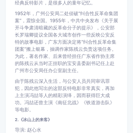
经典反特影片，是很多人的童年记忆。
1952年，广州公安局二处侦破“纠合性反革命集团
案”，震惊全国。1955年，中共中央发布《关于展
开斗争肃清暗藏的反革命分子的提示》，公安部
长罗瑞卿提议全国各大城市创作一些反映公安反
特的故事电影，广东方面决定将“纠合性反革命集
团案”搬上银幕，抽调作家陈残云负责这项任务。
为此，著名作家、后来曾经担任广东省作协主席
的陈残云从当时正挂职的宝安县委副书记任上赴
广州市公安局任办公室副主任。
由于陈残云深入生活，与公安人员共同审讯罪
犯，因此他写出的这部反特电影非常真实，再加
上主演冯喆等人的精彩演绎，因而获得巨大成
功。冯喆还曾主演《南征北战》《铁道游击队》
等电影。
2.《冰山上的来客》
导演: 赵心水