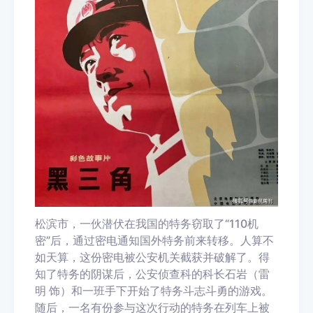
松滨市，一伙潜伏在我国的特务窃取了“110机
密”后，通过密电通知国外特务前来转移。人算不
如天算，这份密电被公安机关截获并破解了。得
知了特务的阴谋后，公安侦查科的科长石岩（雷
明 饰）和一班手下开始了特务斗志斗勇的游戏。
随后，一名有份参与这次行动的特务在列车上被