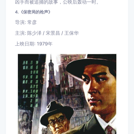
凶手而被追捕的故事，公映后轰动一时。
4.《保密局的枪声》
导演: 常彦
主演: 陈少泽 / 宋景昌 / 王保华
上映日期: 1979年