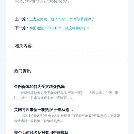
斯利在内的全部美蒋特务。
上一篇：
王力宏突发！缝了39针，外耳软骨撞碎了
下一篇：
泰国顶流CP“BKPP”，就这样解绑了？
相关内容
热门资讯
金融保障如何为受灾群众托底
金融保障如何为受灾群众托底(财经深一度) 入汛以来，广西、浙
江、湖北、甘肃等地迎来集中强降雨，...
英国将迎来新一轮热浪 干旱状态...
中新社伦敦8月9日电 (记者 欧阳开宇)英国气象局9日消息称，英国即
将遭遇新一轮热浪，持续晴热少...
美企为何联名反对禁用中国模型