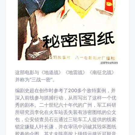
这部电影与《地道战》《地雷战》《南征北战》
并称为“三战一密”。
编剧史超在创作时参考了200多个敌特案例，并
深入前线参与抓捕行动，从而写出了这样一个优
秀的剧本。二十世纪六十年代的广州，军工科研
所研究员李化在火车站丢失装有涉密图纸的公文
包，公安侦查员石云通过三轮车工人提供的线索
锁定嫌疑人叶长谦，并在审讯中识破其毁坏图纸
胶卷的企图。其丈夫陈亮按上级指示接近可疑音