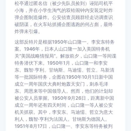
松亭通过匿名信（被少先队员捡到）诬陷司机平
小海，并在小学生淘气的双铃闹钟内安装定时炸
弹企图制造爆炸。公安侦查员顾群经走访调查识
破阴谋，在火车站抓捕企图逃跑的何占彪，最终
炸弹未引爆。
这部反特片是根据1950年山口隆一、李安东特务
案。1946年，日本人山口隆一加入美国特务机
关“美国战略情报局”。解放前夕，山口隆一等间谍
特务潜伏下来。1950年1月，山口隆一和李安
东、魏智·亨利、甘纳斯、马迪懦、哲立、马新清
等一批国际特务，企图在1950年10月1日新中国
成立一周年国庆大典时炮轰天安门，刺杀毛泽
东、周恩来等中国领导人。然而，他们的计划却
被公安人员掌握。1950年9月26日，距离新中国
成立一周年还有四天时间，山口隆一等人被公安
机关抓获。其中，李安东、马迪懦、哲立为意大
利人，魏智·亨利为法国人。甘纳斯为德国人。
1951年8月17日，山口隆一、李安东等特务被判