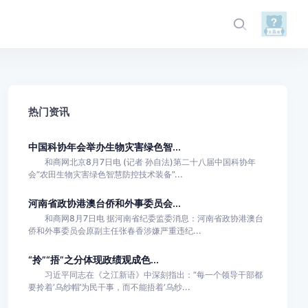
热门资讯
中国科协年会举办生物灾害绿色智...
和商网北京8月7日电 (记者 孙自法)第二十八届中国科协年
会“农田生物灾害绿色智慧防控技术装备”...
河南省政协港澳台侨和外事委员会...
和商网8月7日电 据河南省纪委监委消息：河南省政协港澳台
侨和外事委员会原副主任张春香涉嫌严重违纪...
“拎”“捂”之分体现政绩观成色...
习近平同志在《之江新语》中深刻指出：“每一个领导干部都
要拎着‘乌纱帽’为民干事，而不能捂着‘乌纱...