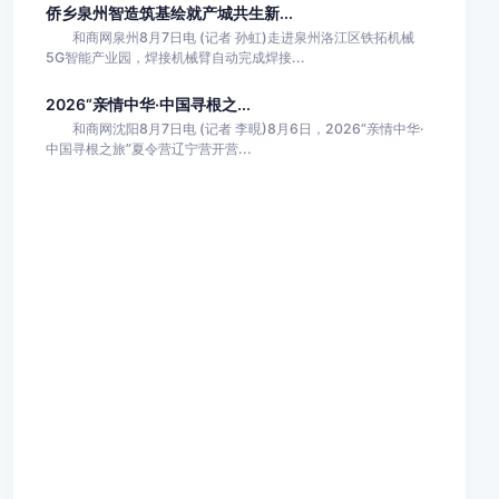
侨乡泉州智造筑基绘就产城共生新...
和商网泉州8月7日电 (记者 孙虹)走进泉州洛江区铁拓机械
5G智能产业园，焊接机械臂自动完成焊接...
2026“亲情中华·中国寻根之...
和商网沈阳8月7日电 (记者 李晛)8月6日，2026“亲情中华·
中国寻根之旅”夏令营辽宁营开营...