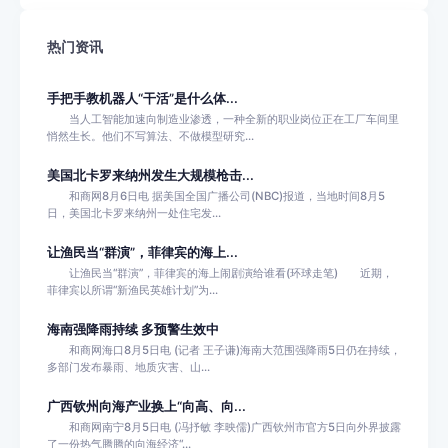
热门资讯
手把手教机器人“干活”是什么体...
当人工智能加速向制造业渗透，一种全新的职业岗位正在工厂车间里
悄然生长。他们不写算法、不做模型研究...
美国北卡罗来纳州发生大规模枪击...
和商网8月6日电 据美国全国广播公司(NBC)报道，当地时间8月5
日，美国北卡罗来纳州一处住宅发...
让渔民当“群演”，菲律宾的海上...
让渔民当“群演”，菲律宾的海上闹剧演给谁看(环球走笔) 近期，
菲律宾以所谓“新渔民英雄计划”为...
海南强降雨持续 多预警生效中
和商网海口8月5日电 (记者 王子谦)海南大范围强降雨5日仍在持续，
多部门发布暴雨、地质灾害、山...
广西钦州向海产业换上“向高、向...
和商网南宁8月5日电 (冯抒敏 李映儒)广西钦州市官方5日向外界披露
了一份热气腾腾的向海经济“...