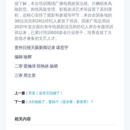
据了解，本次培训围绕广播电视政策法规、片酬税务风
险防范、舆情风险管理、影视表演艺术等设置了系列课
程，还精心安排了观影和参观等环节，来自全国各地的
36位演员和24位经纪人参加了培训。国家广电总局自
2021年首次面向青年电视剧演员和经纪人举办专题培训
班以来，已累计培训600多名行业骨干，培养造就了大
批德才兼备的文艺人才。
贵州日报天眼新闻记者 谌思宇
编辑 喻辉
二审 梁瀚泽 郎艳林 杨韬
三审 周文君
上一篇：
官宣！这哥又结婚了！
下一篇：
大D他疯了，要搞个《逆水寒：新世界》？
相关内容