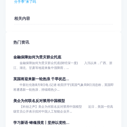
分手季”来了吗
相关内容
热门资讯
金融保障如何为受灾群众托底
金融保障如何为受灾群众托底(财经深一度) 入汛以来，广西、浙
江、湖北、甘肃等地迎来集中强降雨，...
英国将迎来新一轮热浪 干旱状态...
中新社伦敦8月9日电 (记者 欧阳开宇)英国气象局9日消息称，英国即
将遭遇新一轮热浪，持续晴热少...
美企为何联名反对禁用中国模型
【科创之声】美企为何联名反对禁用中国模型 近日，美国一些高
级官员公开表示拟对中国人工智能企业开...
学习新语·铸魂强党丨坚持以党性...