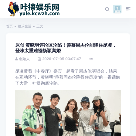
首页
娱乐生活
正文
原创 黄晓明评论区沦陷！羡慕周杰伦能降住昆凌，
登味太重难怪杨颖离婚
创始人
2026-07-05 03:07:47
昆凌带着《中餐厅》嘉宾一起看了周杰伦演唱会，结果
在互动环节，黄晓明“羡慕周杰伦降得住昆凌”的一番话触
了大雷，社媒彻底沦陷。