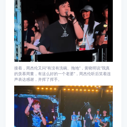
接着，周杰伦又问“有没有洗碗、拖地”，黄晓明说“我真
的羡慕周董，有这么好的一个老婆”，周杰伦听后笑着连
声表达感谢，并挥了挥手。