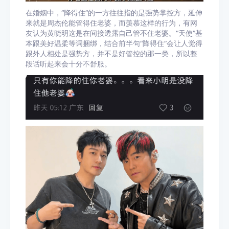
在婚姻中，“降得住”的一方往往指的是强势掌控方，延伸
来就是周杰伦能管得住老婆，而羡慕这样的行为，有网
友认为黄晓明这是在间接透露自己管不住老婆。“天使”基
本跟美好温柔等词捆绑，结合前半句“降得住”会让人觉得
跟外人相处是强势方，并不是好管控的那一类，所以整
段话听起来会十分不舒服。