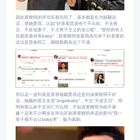
因此黄晓明的评论区都沦陷了，基本都是在为杨颖说
话，替她委屈。比如“好羡慕昆凌有个不出轨、不去夜
店、不贬低妻子、不大男子主义的老公呢”、“曾经所有人
也都羡慕你有baby”，跟黄晓明羡慕周杰伦有个好老婆的
说法是异曲同工，都暗戳戳表达了不满。
所以这一波到底是真替杨颖委屈还是内涵黄晓明不好
说，杨颖的英文名是“angelbaby”，中文“天使宝贝”，明
明有那么多中文词汇可以用，不知道黄晓明为啥不避
嫌？还有不少网友在评论区刷屏黄晓明承诺的那句“我一
辈子都不会让baby哭”，极为讽刺。