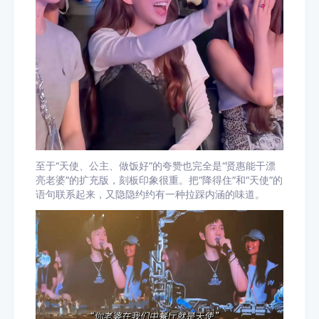
至于“天使、公主、做饭好”的夸赞也完全是“贤惠能干漂
亮老婆”的扩充版，刻板印象很重。把“降得住”和“天使”的
语句联系起来，又隐隐约约有一种拉踩内涵的味道。