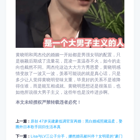
黄晓明和周杰伦的婚姻一开始都是男强女弱的配置，只
是杨颖后期成了流量花，昆凌一直温吞不火，如今的走
向也截然不同。周杰伦这边大大方方秀恩爱，黄晓明感
情变故了一波又一波，羡慕可能说的就是真心话，只是
多少让人觉得黄晓明登味太重，毕竟好的关系不是谁降
得住谁，而是能互相成就。黄晓明思想还是很落后，也
如他所说很大男子主义，这些年也是没咋进步啊。
本文未经授权严禁转载违者必究！
上一篇：
原创 47岁吴建豪低调官宣再婚：黑白婚戒照藏温柔，娶
圈外日本歌手回归生活本真
下一篇：
Lisa与LV三公子分手，娜然婚讯被叫停？女明星的“豪门