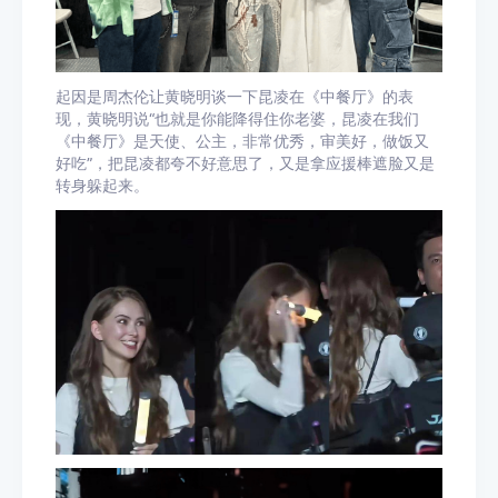
起因是周杰伦让黄晓明谈一下昆凌在《中餐厅》的表
现，黄晓明说“也就是你能降得住你老婆，昆凌在我们
《中餐厅》是天使、公主，非常优秀，审美好，做饭又
好吃”，把昆凌都夸不好意思了，又是拿应援棒遮脸又是
转身躲起来。