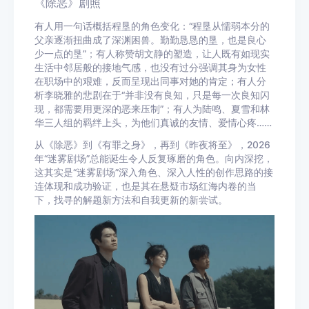
《除恶》剧照
有人用一句话概括程垦的角色变化：“程垦从懦弱本分的
父亲逐渐扭曲成了深渊困兽。勤勤恳恳的垦，也是良心
少一点的垦”；有人称赞胡文静的塑造，让人既有如现实
生活中邻居般的接地气感，也没有过分强调其身为女性
在职场中的艰难，反而呈现出同事对她的肯定；有人分
析李晓雅的悲剧在于“并非没有良知，只是每一次良知闪
现，都需要用更深的恶来压制”；有人为陆鸣、夏雪和林
华三人组的羁绊上头，为他们真诚的友情、爱情心疼……
从《除恶》到《有罪之身》，再到《昨夜将至》，2026
年“迷雾剧场”总能诞生令人反复琢磨的角色。向内深挖，
这其实是“迷雾剧场”深入角色、深入人性的创作思路的接
连体现和成功验证，也是其在悬疑市场红海内卷的当
下，找寻的解题新方法和自我更新的新尝试。