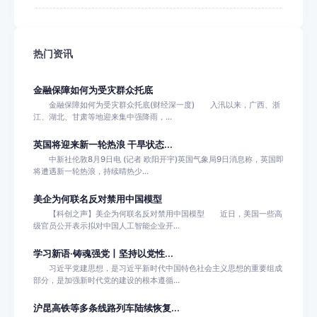
热门资讯
金融保障如何为受灾群众托底
金融保障如何为受灾群众托底(财经深一度) 入汛以来，广西、浙
江、湖北、甘肃等地迎来集中强降雨，...
英国将迎来新一轮热浪 干旱状态...
中新社伦敦8月9日电 (记者 欧阳开宇)英国气象局9日消息称，英国即
将遭遇新一轮热浪，持续晴热少...
美企为何联名反对禁用中国模型
【科创之声】美企为何联名反对禁用中国模型 近日，美国一些高
级官员公开表示拟对中国人工智能企业开...
学习新语·铸魂强党丨坚持以党性...
习近平党建思想，是习近平新时代中国特色社会主义思想的重要组成
部分，是加强新时代党的建设的根本遵循...
沪昆高铁等多条线路列车陆续恢复...