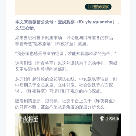
本文来自微信公众号：壹娱观察（ID: yiyuguancha），
文/王心怡。
如果要说出当下剧集市场，讨论度与口碑兼备的作品，
非爱奇艺“迷雾剧场”《昨夜将至》莫属。
“我必须也感受最深的绝望，才能知晓那璀璨的光芒。”
迷雾剧场《昨夜将至》以这句话结束了充满挣扎、困顿
又不失温情和希望的整部剧。
从开始引起讨论的全员演技在线、中女飙戏等话题，到
中后期关于全员灰度、立体群像、社会议题等方面探
讨，《昨夜将至》可谓打到了观众的内心深处。
随着剧情更新，短视频、社交平台上关于《昨夜将至》
的好评不断，甚至不乏从多角度的深度分析长文。