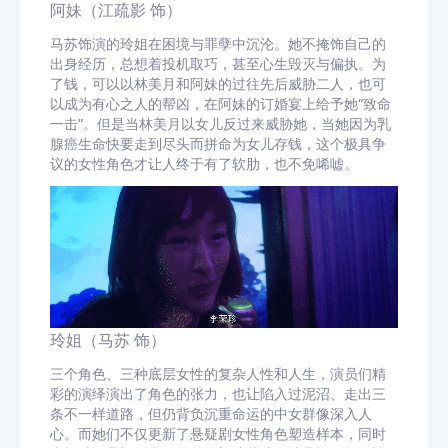
阿妹（江疏影 饰）
马苏饰演的玲姐在困境与罪孽中沉沦。她不掩饰自己的
出身经历，总想着投机取巧，甚至心生毁灭与偏执。为
了钱，可以以林美月和阿妹的过往先后威胁二人，也可
以成为有心之人的帮凶，在阿妹的订婚宴上给予她“致命
一击”。但是当林美月以女儿反过来威胁她，当她因为乳
腺癌生命快要走到尽头而拼命为女儿存钱，这个极具争
议的女性角色才让人终于有了软肋，也不免唏嘘。
玲姐（马苏 饰）
三个角色、三种底层女性的复杂人性和人生，演员们精
彩的演绎演出了角色的张力，也让陷入过泥沼、走出三
条不一样道路，但仍背负沉重命运的中女群像深入人
心。而她们不仅更新了悬疑剧女性角色塑造样本，同时