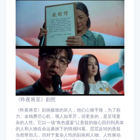
《昨夜将至》剧照
《昨夜将至》刻画极致的坏人，他们心狠手辣，为了权
力、金钱费尽心机，视人如草芥，但更多的，是呈现复
杂的人性。它以一场“角色盛宴”让悬疑的核心回归到具体
的人和人物在命运裹挟下的情感纠葛。层层反转的悬疑
当然带劲儿，但对于复杂人性的刻画和人物、人性驱动