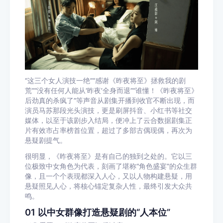
“这三个女人演技一绝”“感谢《昨夜将至》拯救我的剧
荒”“没有任何人能从‘昨夜’全身而退”“谁懂！《昨夜将至》
后劲真的杀疯了”等声音从剧集开播到收官不断出现，而
演员马苏那段光头演技，更是刷屏抖音、小红书等社交
媒体，以至于该剧步入结局，便冲上了云合数据剧集正
片有效市占率榜首位置，超过了多部古偶现偶，再次为
悬疑剧提气。
很明显，《昨夜将至》是有自己的独到之处的。它以三
位极致中女角色为代表，刻画了堪称“角色盛宴”的众生群
像，且一个个表现都深入人心，又以人物构建悬疑，用
悬疑照见人心，将核心锚定复杂人性，最终引发大众共
鸣。
01 以中女群像打造悬疑剧的“人本位”