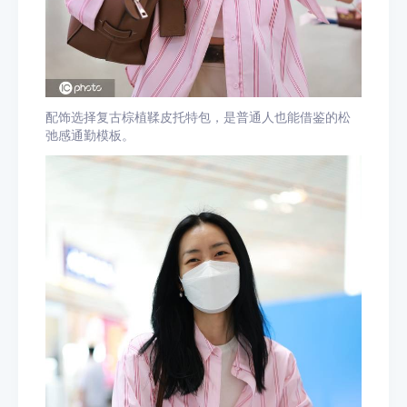
配饰选择复古棕植鞣皮托特包，是普通人也能借鉴的松
弛感通勤模板。