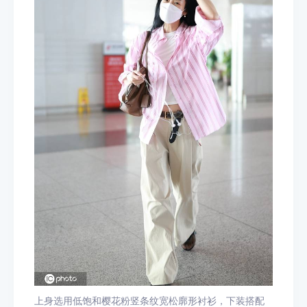
上身选用低饱和樱花粉竖条纹宽松廓形衬衫，下装搭配