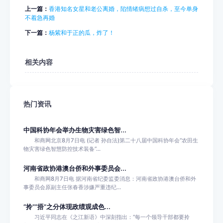
上一篇：
香港知名女星和老公离婚，陷情绪病想过自杀，至今单身
不着急再婚
下一篇：
杨紫和于正的瓜，炸了！
相关内容
热门资讯
中国科协年会举办生物灾害绿色智...
和商网北京8月7日电 (记者 孙自法)第二十八届中国科协年会“农田生
物灾害绿色智慧防控技术装备”...
河南省政协港澳台侨和外事委员会...
和商网8月7日电 据河南省纪委监委消息：河南省政协港澳台侨和外
事委员会原副主任张春香涉嫌严重违纪...
“拎”“捂”之分体现政绩观成色...
习近平同志在《之江新语》中深刻指出：“每一个领导干部都要拎