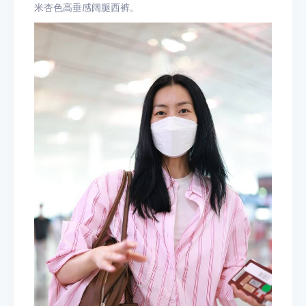
米杏色高垂感阔腿西裤。