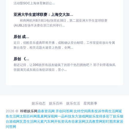
活动暨SOC上海体育舞蹈公...
亚洲大学生篮球联赛：上海交大加...
和商网杭州8月8日电(张煜欢)8日，第二届亚洲大学生篮球联赛
(AUBL)首场半决赛在浙江杭州举行...
原创 成...
近日，优酷音乐盛典即将开播，成毅确认登台献唱，工作室提前放出专属
舞台造型，相关话题火速登上热搜，全网...
原创 《...
都还记得，让396旅所有战友磕疯了的那个热烈拥抱吧？ 郭子剑带着御风
营圆满完成东南沿海驻训项目，景小...
娱乐动态
娱乐百科
娱乐生活
星闻新事
2026 ©
咔嚓娱乐网
鼎泰资讯网
开创问答网
比特空间
商务投诉
华商生活网
鲨
鱼生活网
太阳百科网
凰巢网
深视网
一品科技
东方游戏网
娱乐发得多
彩丁娱乐
烟
台游戏网
瓦普生活网
元素汽车网
开拓资讯
布谷家居网
汉高教育网
彩盯图库
家居
问答网