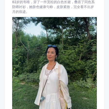
62岁的韦唯，穿了一件宽松的白色长裙，叠搭了同色系
防晒衬衫，她肤色健康匀称，皮肤紧致，完全看不出岁
月的痕迹。