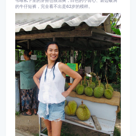
韦唯私下里的穿搭也很清爽，白色的小背心、磨边破洞
的牛仔短裤，完全看不出是62岁的模样。