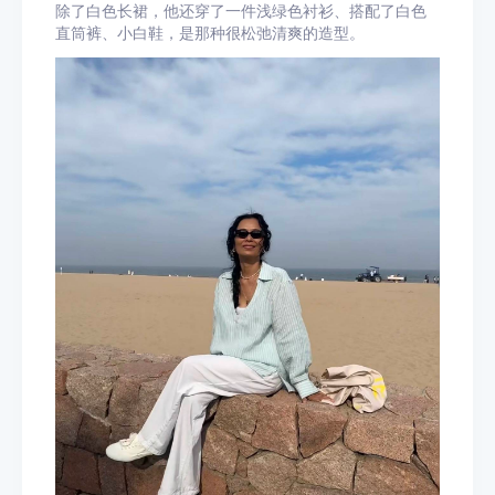
除了白色长裙，他还穿了一件浅绿色衬衫、搭配了白色
直筒裤、小白鞋，是那种很松弛清爽的造型。