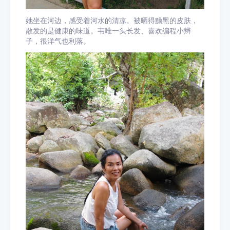
她坐在河边，感受着河水的清凉。被晒得黝黑的皮肤，
散发的是健康的味道。韦唯一头长发、喜欢编程小辫
子，很洋气也利落。