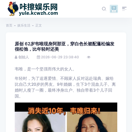
首页
娱乐生活
正文
原创 62岁韦唯现身阿那亚，穿白色长裙配蓬松编发
很松弛，比年轻时还美
创始人
2026-06-29 23:38:40
韦唯，是一个坚强而伟大的女人。
年轻时，为了追逐爱情、不顾家人反对远赴瑞典、嫁给
比自己大20岁的男友。9年婚姻，生下3个混血儿子。离
婚时人瘦了一圈，最终净身出户、独自带着3个儿子回
国。