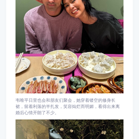
韦唯平日里也会和朋友们聚会，她穿着镂空的修身长
裙，留着利落的半扎发，笑容灿烂而明媚，看得出来离
婚后心情开朗了不少。