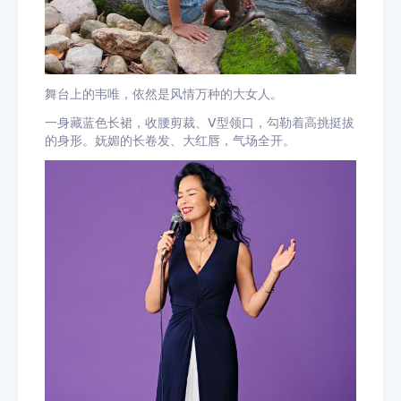
舞台上的韦唯，依然是风情万种的大女人。
一身藏蓝色长裙，收腰剪裁、V型领口，勾勒着高挑挺拔
的身形。妩媚的长卷发、大红唇，气场全开。