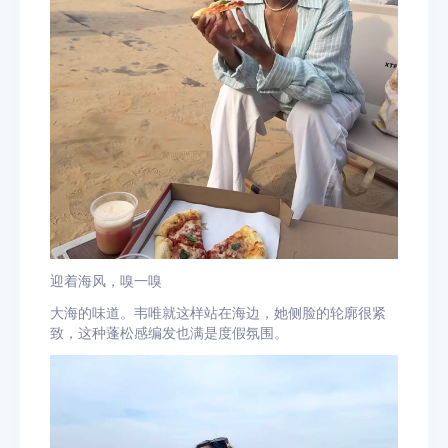
迎着海风，嗅一嗅
大海的味道。韦唯就这样站在海边，她侧脸的轮廓很紧
致，这种蓬松感编发也满是度假氛围。