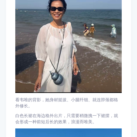
看韦唯的背影，她身材挺拔、小腿纤细、就连脖颈都格
外修长。
白色长裙在海边格外出片，只需要稍微拽一下裙摆，就
会形成一种前短后长的效果，浪漫而唯美。