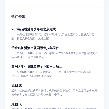
热门资讯
200余名香港青少年在北京完成...
中新社北京8月8日电 (记者 张晓曦)“此次在北京研学，完成人工智
能、机器人科创项目，见证国家...
千余名沪港澳台及国际青少年同台...
中新社上海8月8日电 (记者 缪璐)2026沪港澳台青少年体育舞蹈交流
活动暨SOC上海体育舞蹈公...
亚洲大学生篮球联赛：上海交大加...
和商网杭州8月8日电(张煜欢)8日，第二届亚洲大学生篮球联赛
(AUBL)首场半决赛在浙江杭州举行...
原创 成...
近日，优酷音乐盛典即将开播，成毅确认登台献唱，工作室提前放出专属
舞台造型，相关话题火速登上热搜，全网...
原创 《...