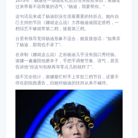
2015年，杨迪在一场颁奖礼后台埋头收拾东西，谢娜走
过来带着不容商量的语气：“杨迪，我要帮你。”
这句话后来成了杨迪职业生涯最重要的转折点。她向自
己主持的节目《娜就这么说》力荐杨迪做固定搭档，一
档综艺不够就带第二档，接着第三档。
台里有领导觉得杨迪形象不适合，她直接放话：“如果弃
了杨迪，那我也不录了”。
在录制《娜就这么说》之前杨迪几乎没有脱口秀经验。
谢娜一遍遍陪他磨本子，手把手调整节奏、语气，甚至
告诉他“你这句包袱再等零点几秒就炸了”。
据不完全统计，谢娜最忙时手上常驻三档节目，还要不
停在剧组跑通告，但她对杨迪的扶持从来不喊停。