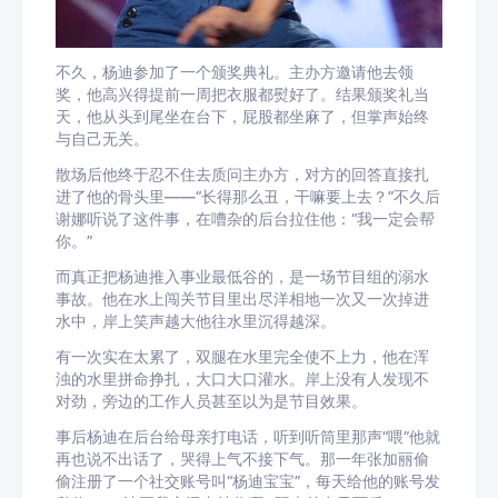
不久，杨迪参加了一个颁奖典礼。主办方邀请他去领
奖，他高兴得提前一周把衣服都熨好了。结果颁奖礼当
天，他从头到尾坐在台下，屁股都坐麻了，但掌声始终
与自己无关。
散场后他终于忍不住去质问主办方，对方的回答直接扎
进了他的骨头里——“长得那么丑，干嘛要上去？”不久后
谢娜听说了这件事，在嘈杂的后台拉住他：“我一定会帮
你。”
而真正把杨迪推入事业最低谷的，是一场节目组的溺水
事故。他在水上闯关节目里出尽洋相地一次又一次掉进
水中，岸上笑声越大他往水里沉得越深。
有一次实在太累了，双腿在水里完全使不上力，他在浑
浊的水里拼命挣扎，大口大口灌水。岸上没有人发现不
对劲，旁边的工作人员甚至以为是节目效果。
事后杨迪在后台给母亲打电话，听到听筒里那声“喂”他就
再也说不出话了，哭得上气不接下气。那一年张加丽偷
偷注册了一个社交账号叫“杨迪宝宝”，每天给他的账号发