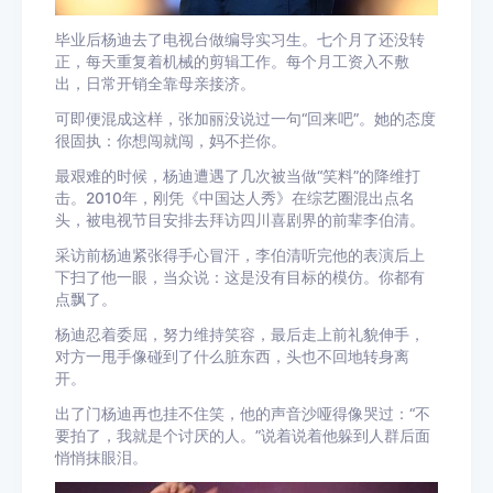
毕业后杨迪去了电视台做编导实习生。七个月了还没转
正，每天重复着机械的剪辑工作。每个月工资入不敷
出，日常开销全靠母亲接济。
可即便混成这样，张加丽没说过一句“回来吧”。她的态度
很固执：你想闯就闯，妈不拦你。
最艰难的时候，杨迪遭遇了几次被当做“笑料”的降维打
击。2010年，刚凭《中国达人秀》在综艺圈混出点名
头，被电视节目安排去拜访四川喜剧界的前辈李伯清。
采访前杨迪紧张得手心冒汗，李伯清听完他的表演后上
下扫了他一眼，当众说：这是没有目标的模仿。你都有
点飘了。
杨迪忍着委屈，努力维持笑容，最后走上前礼貌伸手，
对方一甩手像碰到了什么脏东西，头也不回地转身离
开。
出了门杨迪再也挂不住笑，他的声音沙哑得像哭过：“不
要拍了，我就是个讨厌的人。”说着说着他躲到人群后面
悄悄抹眼泪。