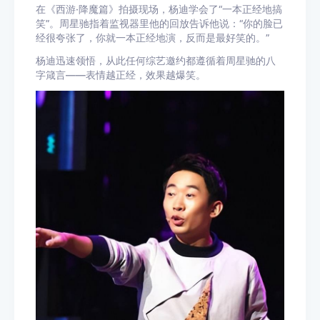
在《西游·降魔篇》拍摄现场，杨迪学会了“一本正经地搞
笑”。周星驰指着监视器里他的回放告诉他说：“你的脸已
经很夸张了，你就一本正经地演，反而是最好笑的。”
杨迪迅速领悟，从此任何综艺邀约都遵循着周星驰的八
字箴言——表情越正经，效果越爆笑。