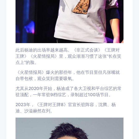
此后杨迪的出场率越来越高。《非正式会谈》《王牌对
王牌》《火星情报局》里，观众渐渐习惯了这张“长在笑
点上”的脸。
《火星情报局》爆火的那些年，他在节目里但凡张嘴就
自带包袱，观众笑到需要吸氧。
尤其从2020年开始，杨迪成了各大卫视和平台综艺的常
驻顶配，一年常驻9档综艺，录制超过100场节目。
2023年，《王牌对王牌8》官宣长驻阵容，沈腾、杨
迪、沙溢赫然在列。