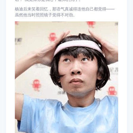
杨迪后来笑着回忆，那语气真诚得连他自己都觉得——
虽然他当时照照镜子觉得不对劲。