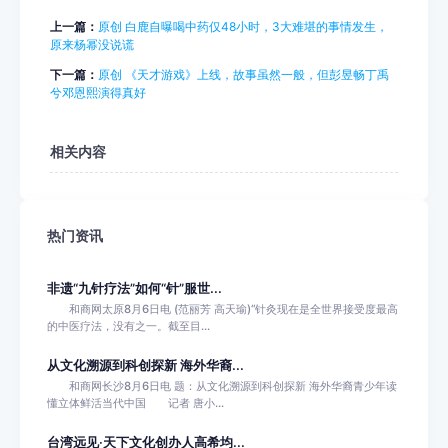
上一篇：
原创 白鹿自曝喝中药仅48小时，3大难堪的事情发生，
原来杨幂没说谎
下一篇：
原创 《天才游戏》上线，故事虽然一般，但彭昱畅丁禹
兮邓恩熙演得真好
相关内容
热门资讯
非遗“九针疗法”如何“针”服世...
和商网太原8月6日电 (范丽芳 高天瑜)“针灸现在是全世界接受度最高
的中医疗法，没有之一。截至目...
从文化溯源到科创探新 海外华裔...
和商网长沙8月6日电 题：从文化溯源到科创探新 海外华裔青少年读
懂立体鲜活当代中国 记者 唐小...
台湾远见·天下文化创办人高希均...