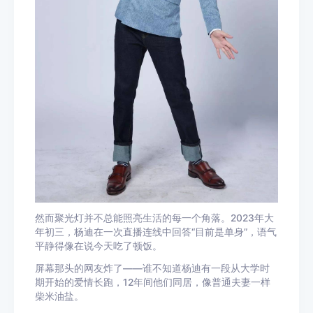
然而聚光灯并不总能照亮生活的每一个角落。2023年大
年初三，杨迪在一次直播连线中回答“目前是单身”，语气
平静得像在说今天吃了顿饭。
屏幕那头的网友炸了——谁不知道杨迪有一段从大学时
期开始的爱情长跑，12年间他们同居，像普通夫妻一样
柴米油盐。