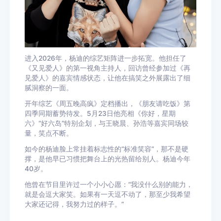
进入2026年，杨迪的综艺矩阵进一步拓宽。他担任了
《又见爱人》的第一视角主持人，回访曾经参加过《再
见爱人》的嘉宾情感状态，让他在搞笑之外展露出了细
腻洞察的一面。
开年综艺《周五晚高疯》定档播出，《朋友请吃饭》第
四季同期蓄势待发。5月23日他亮相《你好，星期
六》“好六岛”特别企划，与王晓晨、孙浩等嘉宾同场较
量，笑点不断。
如今的杨迪脸上常挂着标志性的“标准笑容”，那不是硬
撑，是他早已习惯把舞台上的光热留给别人。杨迪今年
40岁。
他曾在节目里许过一个小小心愿：“我没什么别的能力，
就是会逗大家笑。如果有一天逗不动了，那至少我希望
大家还记得，我努力过的样子。”