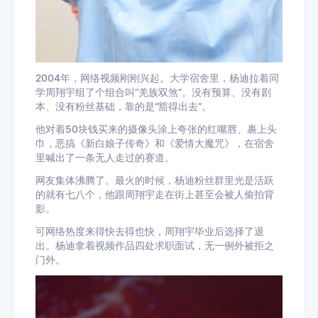
2004年，网络视频刚刚兴起。大学宿舍里，杨迪拉着同
学周翔宇组了个组合叫“羌族双煞”。没有预算、没有剧
本、没有粉丝基础，靠的是“豁得出去”。
他对着50块钱买来的摄像头涂上夸张的红嘴唇、裹上头
巾，恶搞《新白娘子传奇》和《爱情大魔咒》，在宿舍
里喊出了一条无人走过的赛道。
网友集体沸腾了。最火的时候，杨迪粉丝群里光是活跃
的就有七八个，他跟周翔宇走在街上甚至会被人偷拍背
影。
可网络热度来得快去得也快，周翔宇毕业后选择了退
出。杨迪拿着视频作品四处求职面试，无一例外被拒之
门外。