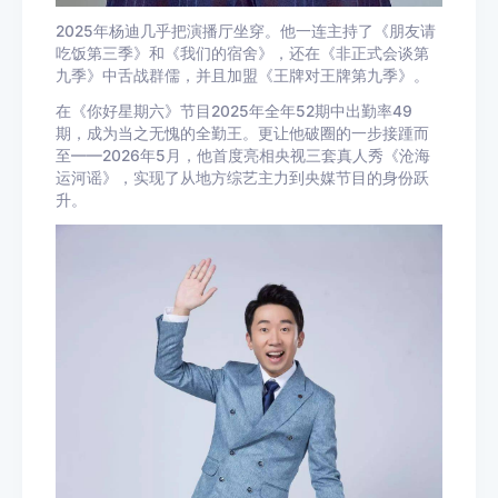
2025年杨迪几乎把演播厅坐穿。他一连主持了《朋友请
吃饭第三季》和《我们的宿舍》，还在《非正式会谈第
九季》中舌战群儒，并且加盟《王牌对王牌第九季》。
在《你好星期六》节目2025年全年52期中出勤率49
期，成为当之无愧的全勤王。更让他破圈的一步接踵而
至——2026年5月，他首度亮相央视三套真人秀《沧海
运河谣》，实现了从地方综艺主力到央媒节目的身份跃
升。