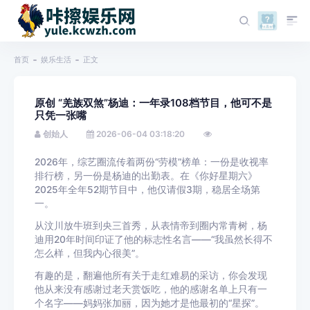
首页
娱乐生活
正文
原创 “羌族双煞”杨迪：一年录108档节目，他可不是
只凭一张嘴
创始人
2026-06-04 03:18:20
2026年，综艺圈流传着两份“劳模”榜单：一份是收视率
排行榜，另一份是杨迪的出勤表。在《你好星期六》
2025年全年52期节目中，他仅请假3期，稳居全场第
一。
从汶川放牛班到央三首秀，从表情帝到圈内常青树，杨
迪用20年时间印证了他的标志性名言——“我虽然长得不
怎么样，但我内心很美”。
有趣的是，翻遍他所有关于走红难易的采访，你会发现
他从来没有感谢过老天赏饭吃，他的感谢名单上只有一
个名字——妈妈张加丽，因为她才是他最初的“星探”。