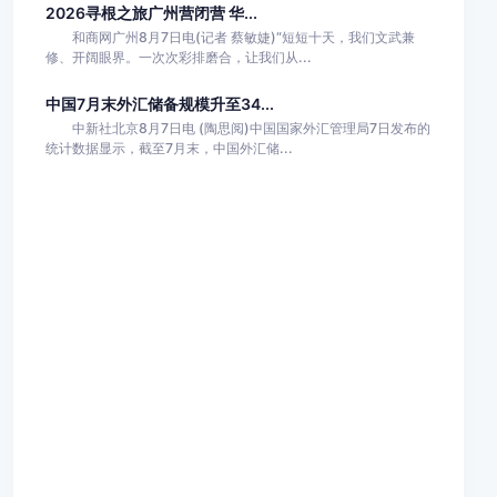
2026寻根之旅广州营闭营 华...
和商网广州8月7日电(记者 蔡敏婕)“短短十天，我们文武兼
修、开阔眼界。一次次彩排磨合，让我们从...
中国7月末外汇储备规模升至34...
中新社北京8月7日电 (陶思阅)中国国家外汇管理局7日发布的
统计数据显示，截至7月末，中国外汇储...