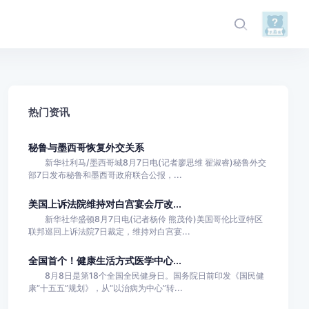
热门资讯
秘鲁与墨西哥恢复外交关系
新华社利马/墨西哥城8月7日电(记者廖思维 翟淑睿)秘鲁外交
部7日发布秘鲁和墨西哥政府联合公报，...
美国上诉法院维持对白宫宴会厅改...
新华社华盛顿8月7日电(记者杨伶 熊茂伶)美国哥伦比亚特区
联邦巡回上诉法院7日裁定，维持对白宫宴...
全国首个！健康生活方式医学中心...
8月8日是第18个全国全民健身日。国务院日前印发《国民健
康“十五五”规划》，从“以治病为中心”转...